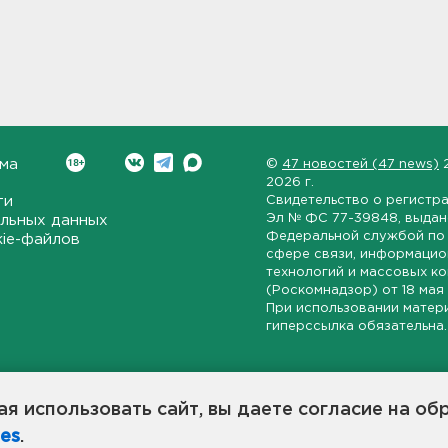
ма
©
47 новостей (47 news)
2026 г.
ти
Свидетельство о регистр
Эл № ФС 77-39848
, выда
льных данных
Федеральной службой по 
kie-файлов
сфере связи, информаци
технологий и массовых к
(Роскомнадзор) от
18 мая
При использовании матер
гиперссылка обязательна.
ет-издание, направленное на всестороннее освещение политиче
ской области, экономической и инвестиционной активности в ре
я использовать сайт, вы даете согласие на об
7 новостей» станет популярной и конструктивной площадкой дл
es
.
оисходят в 47-м регионе России.