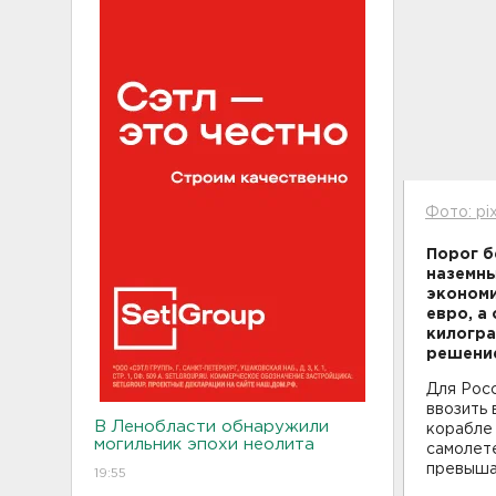
Фото: pi
Порог б
наземны
экономи
евро, а
килогр
решение
Для Росс
ввозить 
В Ленобласти обнаружили
корабле 
могильник эпохи неолита
самолете
превыша
19:55