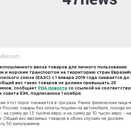
xabay.com
еспошлинного ввоза товаров для личного пользования
м и морским транспортом на территорию стран Евразий
ческого союза (ЕАЭС) с 1 января 2019 года снижается до
 общий вес таких товаров не должен превышать 25
аммов, сообщает
РИА Новости
со ссылкой на соответств
 совета ЕЭК, подписанное 1 ноября.
ии этот порог снижается в три раза. Ранее физические лица 
в Россию товары без оплаты пошлин на автомобиле, поезде ил
– на сумму до 1,5 тысячи евро, и на сумму до 10 тысяч евро – на
. Общий вес ввозимых товаров в обоих случаях не должен
ть 50 килограммов.