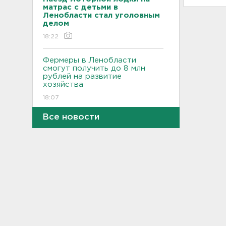
матрас с детьми в
Ленобласти стал уголовным
делом
18:22
Фермеры в Ленобласти
смогут получить до 8 млн
рублей на развитие
хозяйства
18:07
Все новости
На "Сортавалу" съехались
спасатели и дорожники.
Отрабатывали легенду о
крупном ДТП
17:50
В пятницу вузы публикуют
списки. Ленобласть подвела
итоги приемной
кампании-2026
17:36