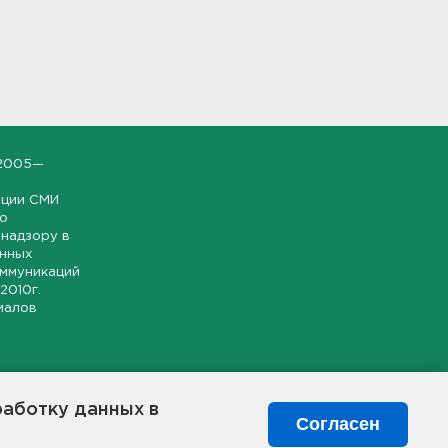
2005—
ации СМИ
но
надзору в
онных
оммуникаций
 2010г.
иалов
ской и
гионе.
работку данных в
я свободного
Согласен