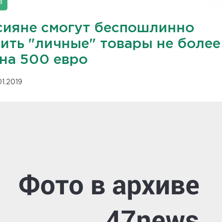
а
сияне смогут беспошлинно
зить "личные" товары не более
 на 500 евро
01.2019