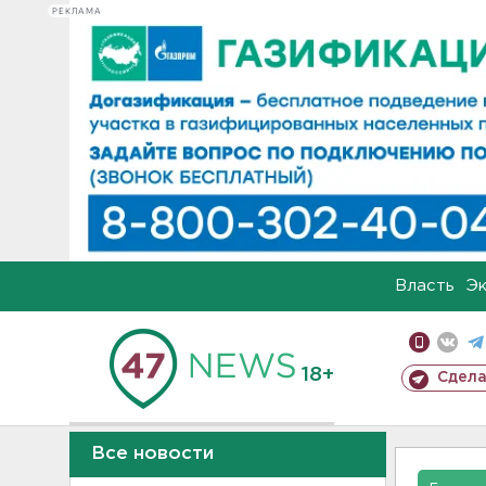
РЕКЛАМА
Власть
Э
18+
Сдела
Все новости