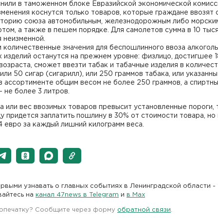
снили в таможенном блоке Евразийской экономической комисс
зменения коснутся только товаров, которые граждане ввозят 
иторию союза автомобильным, железнодорожным либо морски
том, а также в пешем порядке. Для самолетов сумма в 10 тыс
 неизменной.
 количественные значения для беспошлинного ввоза алкоголь
 изделий останутся на прежнем уровне: физлицо, достигшее 1
возраста, сможет ввезти табак и табачные изделия в количес
 или 50 сигар (сигарилл), или 250 граммов табака, или указанн
в ассортименте общим весом не более 250 граммов, а спиртн
– не более 3 литров.
а или вес ввозимых товаров превысит установленные пороги, 
у придется заплатить пошлину в 30% от стоимости товара, но
 евро за каждый лишний килограмм веса.
рвыми узнавать о главных событиях в Ленинградской области -
вайтесь на
канал 47news в Telegram
и
в Maх
 опечатку? Сообщите через форму
обратной связи
.