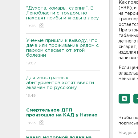
Как поя
"Духота, комары, слепни". В
(ЕЭК), и
Ленобласти с трудом, но
на терр
находят грибы и ягоды в лесу
транспор
остается
19:36
При этом
табачных
Ученые пришли к выводу, что
летнего 
дача или проживание рядом с
сигарет,
парком спасает от этой
изделия 
болезни
напитки 
19:07
Если цен
владельц
Для иностранных
меньше 4
абитуриентов хотят ввести
экзамен по русскому
18:49
Смертельное ДТП
произошло на КАД у Низино
Чтобы пе
18:23
подписы
Увидели
Наезд моторной лодки на