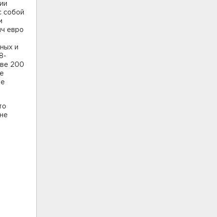
ии
с собой
м
яч евро
ных и
8-
тве 200
ые
ые
то
 не