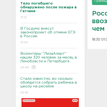
Границ
Тело погибшего
обнаружено после пожара в
Гатчине
Рос
21:12
вво
чем
В Госдуму внесут
законопроект об отмене ЕГЭ
в России
18:30 01.
21:02
Волонтеры "ЛизаАлерт"
нашли 320 человек за месяц в
Ленобласти и Петербурге
20:40
Стало известно, во сколько
обойдется собрать ребенка в
школу на ресейле
20:18
РЕКЛАМА