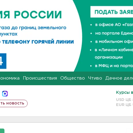
кономика
Происшествия
Общество
Чтиво
Дачное дел
Курсы 
USD ЦБ
ть новость
EUR ЦБ