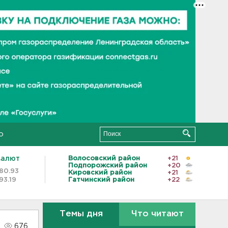
о
валют
Волосовский район
+21
Подпорожский район
+20
80.93
Кировский район
+21
93.19
Гатчинский район
+22
Темы дня
Что читают
676