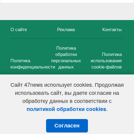
О сайте
Реклама
Контакты
Политика
обработки
Политика
Политика
персональных
использования
конфиденциальности
данных
cookie-файлов
Сайт 47news использует cookies. Продолжая
использовать сайт, вы даете согласие на
©
47 новостей (47 news)
2005 — 2026 г.
обработку данных в соответствии с
Свидетельство о регистрации СМИ Эл № ФС 77-39848, выдано
Федеральной службой по надзору в сфере связи,
.
политикой обработки cookies
информационных технологий и массовых коммуникаций
(Роскомнадзор) от 18 мая 2010г.
Согласен