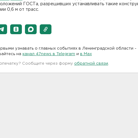
положений ГОСТа, разрешивших устанавливать такие констру
ии 0,6 м от трасс.
рвыми узнавать о главных событиях в Ленинградской области -
вайтесь на
канал 47news в Telegram
и
в Maх
 опечатку? Сообщите через форму
обратной связи
.