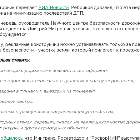
вторник передаёт
РИА Новости
, Ребриков добавил, что эта ме
ена на минимизацию последствий ДТП.
очередь, руководитель Научного центра безопасности дорожн
я ведомства Дмитрий Митрошин уточнил, что пока этот вопро
обсуждается.
у, рекламные конструкции можно устанавливать только за пр
 безопасности - участка земли, который прилегает к проезже
льзя ставить:
ой опоре с дорожными знаками и светофорами;
езнодорожных переездах, в туннелях и под путепроводами;
здами в туннели и выездами из туннелей;
оезжей частью;
ожных ограждениях и направляющих устройствах;
орных стенах, деревьях, скалах, не являющихся частью дор
руктуры, и других природных объектах.
ообщалось
, что Минтранс, Росавтодор и "РосдорНИИ" выступа