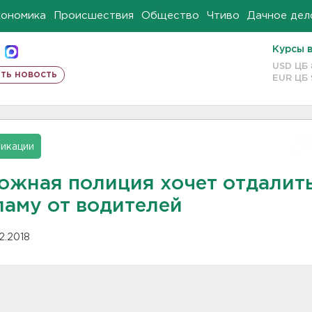
кономика
Происшествия
Общество
Чтиво
Дачное дел
Курсы 
USD ЦБ
ть новость
EUR ЦБ
икации
ожная полиция хочет отдалит
ламу от водителей
12.2018