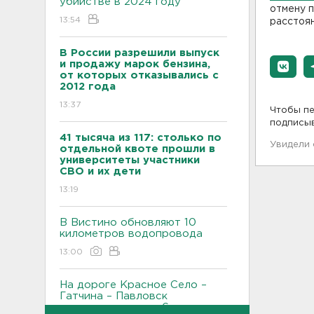
убийстве в 2024 году
отмену 
13:54
расстоян
В России разрешили выпуск
и продажу марок бензина,
от которых отказывались с
2012 года
13:37
Чтобы пе
подписы
41 тысяча из 117: столько по
Увидели
отдельной квоте прошли в
университеты участники
СВО и их дети
13:19
В Вистино обновляют 10
километров водопровода
13:00
На дороге Красное Село –
Гатчина – Павловск
отремонтировали 6