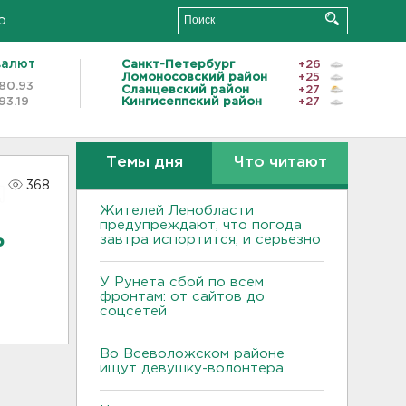
о
валют
Санкт-Петербург
+26
Ломоносовский район
+25
80.93
Сланцевский район
+27
93.19
Кингисеппский район
+27
Темы дня
Что читают
368
Жителей Ленобласти
предупреждают, что погода
ь
завтра испортится, и серьезно
У Рунета сбой по всем
фронтам: от сайтов до
соцсетей
Во Всеволожском районе
ищут девушку-волонтера