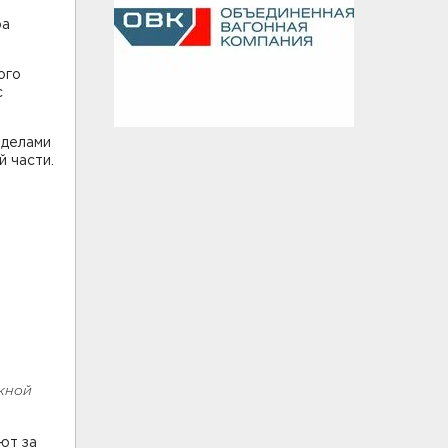
ра
ого
с
еделами
й части.
ожной
ют за