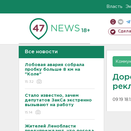
Власть
Э
18+
Сдела
Все новости
Коммун
Лобовая авария собрала
пробку больше 8 км на
"Коле"
Дор
15:32
рек
Стало известно, зачем
09:19 18.
депутатов ЗакСа экстренно
вызывают на работу
15:14
Жителей Ленобласти
предупреждают, что погода