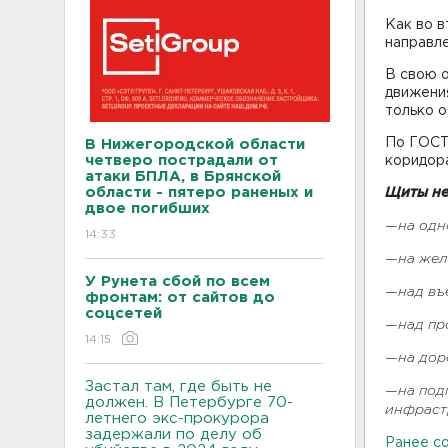
Как во 
направл
В свою 
движени
только 
По ГОСТ
В Нижегородской области
четверо пострадали от
коридора
атаки БПЛА, в Брянской
области - пятеро раненых и
Щиты не
двое погибших
—на одн
14:33
—на жел
У Рунета сбой по всем
—над въе
фронтам: от сайтов до
соцсетей
—над пр
14:15
—на дор
Застал там, где быть не
—на подп
должен. В Петербурге 70-
инфраст
летнего экс-прокурора
задержали по делу об
Ранее с