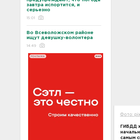
завтра испортится, и
серьезно
15:01
Во Всеволожском районе
ищут девушку-волонтера
14:49
РЕКЛАМА
Фото: pi
ГИБДД х
начальн
самым с