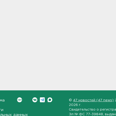
ма
©
47 новостей (47 news)
2026 г.
ти
Свидетельство о регистр
Эл № ФС 77-39848
, выда
льных данных