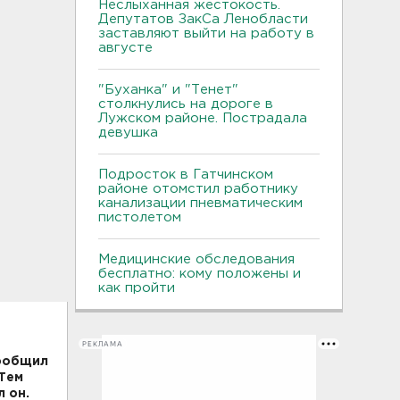
Неслыханная жестокость.
Депутатов ЗакСа Ленобласти
заставляют выйти на работу в
августе
"Буханка" и "Тенет"
столкнулись на дороге в
Лужском районе. Пострадала
девушка
Подросток в Гатчинском
районе отомстил работнику
канализации пневматическим
пистолетом
Медицинские обследования
бесплатно: кому положены и
как пройти
РЕКЛАМА
сообщил
 Тем
 он.