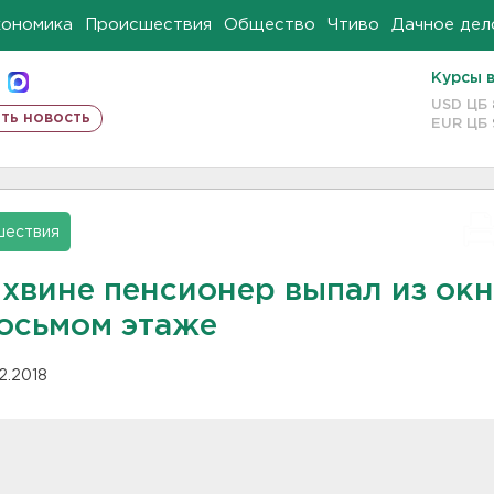
кономика
Происшествия
Общество
Чтиво
Дачное дел
Курсы 
USD ЦБ
ть новость
EUR ЦБ
шествия
ихвине пенсионер выпал из ок
восьмом этаже
12.2018