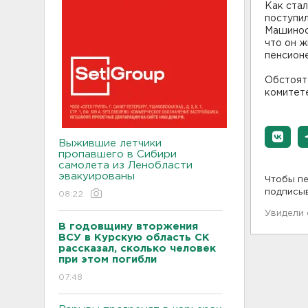
Как стал
поступил
Машинос
что он ж
пенсионе
Обстоят
комитет
Выжившие летчики
пропавшего в Сибири
самолета из Ленобласти
эвакуированы
Чтобы пе
подписы
08:22
Увидели
В годовщину вторжения
ВСУ в Курскую область СК
рассказал, сколько человек
при этом погибли
07:48