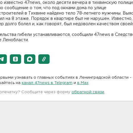
о известно 47news, около десяти вечера в тихвинскую полиц
о сообщение о том, что под окнами дома по улице
троителей в Тихвине найдено тело 78-летнего мужчины. Выяс
ил на 8 этаже. Порядок в квартире был не нарушен. Известно,
р долго болел и, как говорят, был недоволен качеством своей
ельства гибели устанавливаются, сообщили 47news в Следст
е Ленобласти.
рвыми узнавать о главных событиях в Ленинградской области -
вайтесь на
канал 47news в Telegram
и
в Maх
 опечатку? Сообщите через форму
обратной связи
.