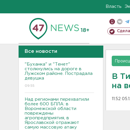
Власть
Э
18+
Сдела
Все новости
Проис
"Буханка" и "Тенет"
столкнулись на дороге в
Лужском районе. Пострадала
В Т
девушка
на 
09:55
11:52 05.
Над регионами перехватили
более 600 БПЛА: в
Воронежской области
повреждены
агропредприятия, в
Ярославской отражают
самую массовую атаку