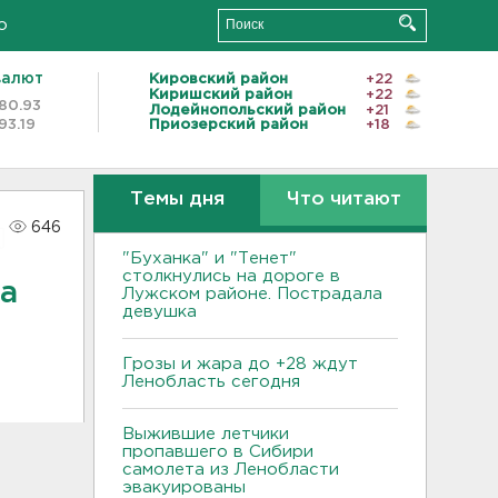
о
валют
Кировский район
+22
Киришский район
+22
80.93
Лодейнопольский район
+21
93.19
Приозерский район
+18
Темы дня
Что читают
646
"Буханка" и "Тенет"
столкнулись на дороге в
на
Лужском районе. Пострадала
девушка
Грозы и жара до +28 ждут
Ленобласть сегодня
Выжившие летчики
пропавшего в Сибири
самолета из Ленобласти
эвакуированы