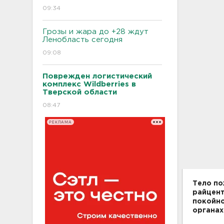
09:34
Грозы и жара до +28 ждут
Ленобласть сегодня
09:08
Поврежден логистический
комплекс Wildberries в
Тверской области
08:47
РЕКЛАМА
Тело по
райцент
покойно
органах