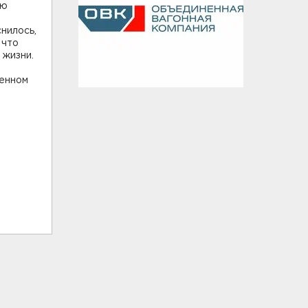
ию
нилось,
 что
 жизни.
венном