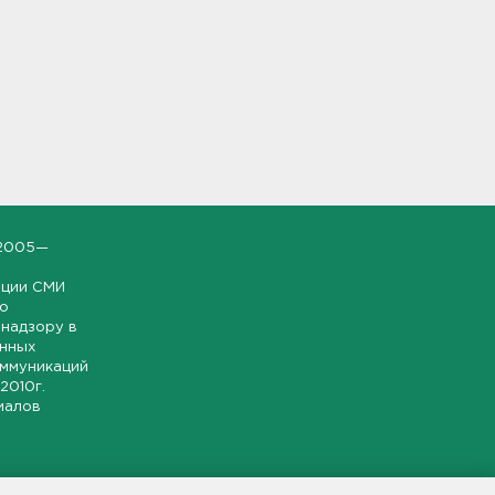
2005—
ации СМИ
но
надзору в
онных
оммуникаций
 2010г.
иалов
ской и