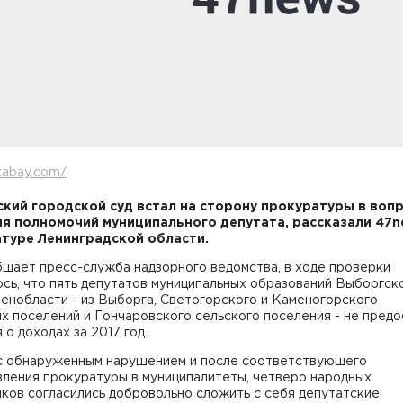
xabay.com/
кий городской суд встал на сторону прокуратуры в воп
я полномочий муниципального депутата, рассказали 47n
туре Ленинградской области.
бщает пресс-служба надзорного ведомства, в ходе проверки
сь, что пять депутатов муниципальных образований Выборгск
енобласти - из Выборга, Светогорского и Каменогорского
х поселений и Гончаровского сельского поселения - не предо
 о доходах за 2017 год.
 с обнаруженным нарушением и после соответствующего
вления прокуратуры в муниципалитеты, четверо народных
ков согласились добровольно сложить с себя депутатские