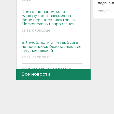
подписы
Увидели
Комтранс напомнил о
маршрутах «наземки» на
фоне переноса электричек
Московского направления
23:53, 07.08.2026
В Ленобласти и Петербурге
не появилось безопасных для
купания пляжей
23:32, 07.08.2026
Журналистку Гордееву*
хотят объявить в розыск.
Все новости
Подозревают в фейках об
армии
22:54, 07.08.2026
В Ленобласти выбрали
лучших экскурсоводов
22:33, 07.08.2026