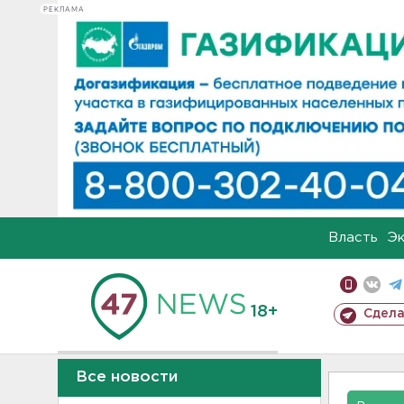
РЕКЛАМА
Власть
Э
18+
Сдела
Все новости