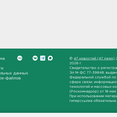
ма
©
47 новостей (47 news)
2026 г.
ти
Свидетельство о регистр
Эл № ФС 77-39848
, выда
льных данных
Федеральной службой по 
kie-файлов
сфере связи, информаци
технологий и массовых к
(Роскомнадзор) от
18 мая
При использовании матер
гиперссылка обязательна.
ет-издание, направленное на всестороннее освещение политиче