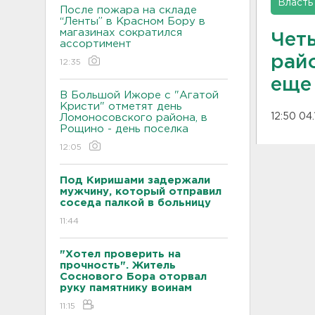
Власть
После пожара на складе
“Ленты” в Красном Бору в
магазинах сократился
Чет
ассортимент
рай
12:35
еще
В Большой Ижоре с "Агатой
Кристи" отметят день
12:50 04.
Ломоносовского района, в
Рощино - день поселка
12:05
Под Киришами задержали
мужчину, который отправил
соседа палкой в больницу
11:44
"Хотел проверить на
прочность". Житель
Соснового Бора оторвал
руку памятнику воинам
11:15