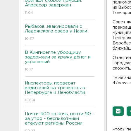
бригаду скорой помощи.
полномоч
Агрессор задержан
из Выбо
11:04
Гончаро
Совет ж
Рыбаков эвакуировали с
прекраще
Ладожского озера у Назии
муницип
Генерало
10:37
Воробьев
ближайше
В Кингисеппе уборщицу
задержали за кражу денег и
Отметим,
украшений
городско
сложить
10:17
"Я не зн
Инспекторы проверят
47news 
водителей на трезвость в
Петербурге и Ленобласти
09:54
Почти 400 за ночь, почти 90 -
за утро - беспилотники
атакуют регионы России
Чтобы пе
09:23