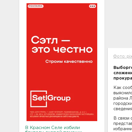
РЕКЛАМА
Фото: pi
Выборгс
сложени
прокура
Как соо
выяснило
района Л
городски
сведения
В связи
предста
В Красном Селе избили
избранни