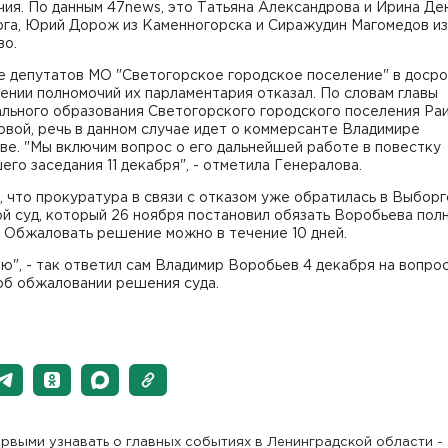
ия. По данным 47news, это Татьяна Александрова и Ирина Де
рга, Юрий Дорож из Каменногорска и Сиражудин Магомедов из
во.
е депутатов МО "Светогорское городское поселение" в доср
нии полномочий их парламентария отказал. По словам главы
ального образования Светогорского городского поселения Ра
вой, речь в данном случае идет о коммерсанте Владимире
е. "Мы включим вопрос о его дальнейшей работе в повестку
го заседания 11 декабря", - отметила Генералова.
 что прокуратура в связи с отказом уже обратилась в Выборг
й суд, который 26 ноября постановил обязать Воробьева пол
. Обжаловать решение можно в течение 10 дней.
аю", - так ответил сам Владимир Воробьев 4 декабря на вопро
об обжаловании решения суда.
рвыми узнавать о главных событиях в Ленинградской области -