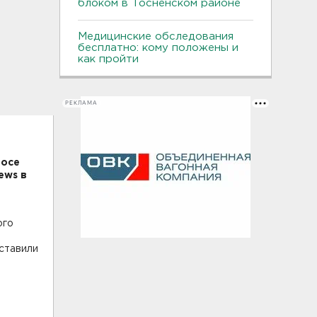
блоком в Тосненском районе
Медицинские обследования
бесплатно: кому положены и
как пройти
РЕКЛАМА
росе
ews в
ого
ставили