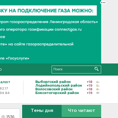
о
валют
Выборгский район
+18
Лодейнопольский район
+19
82.17
Волосовский район
+18
94.84
Бокситогорский район
+19
Темы дня
Что читают
1536