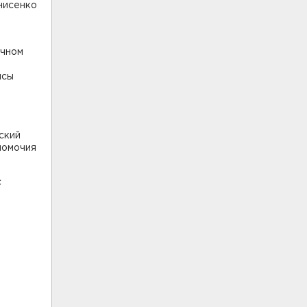
нисенко
очном
исы
ский
номочия
с