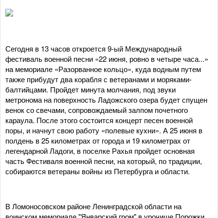
Сегодня в 13 часов откроется 9-ый Международный
фестиваль военной песни «22 июня, ровно в четыре часа...»
на мемориале «Разорванное кольцо», куда водным путем
также прибудут два корабля с ветеранами и моряками-
балтийцами. Пройдет минута молчания, под звуки
метронома на поверхность Ладожского озера будет спущен
венок со свечами, сопровождаемый залпом почетного
караула. После этого состоится концерт песен военной
поры, и начнут свою работу «полевые кухни». А 25 июня в
полдень в 25 километрах от города и 19 километрах от
легендарной Ладоги, в поселке Рахья пройдет основная
часть Фестиваля военной песни, на который, по традиции,
собираются ветераны войны из Петербурга и области.
В Ломоносовском районе Ленинградской области на
воинском мемориале "Январский гром" в урочище Порожки