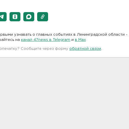
рвыми узнавать о главных событиях в Ленинградской области -
вайтесь на
канал 47news в Telegram
и
в Maх
 опечатку? Сообщите через форму
обратной связи
.