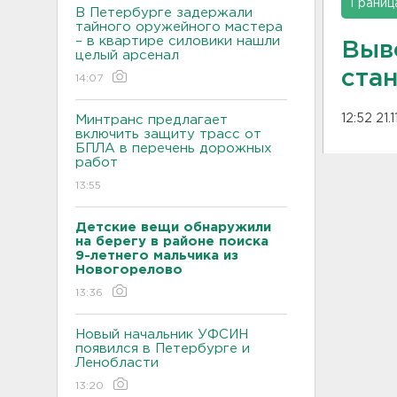
Границ
В Петербурге задержали
тайного оружейного мастера
– в квартире силовики нашли
Выв
целый арсенал
ста
14:07
12:52 21.
Минтранс предлагает
включить защиту трасс от
БПЛА в перечень дорожных
работ
13:55
Детские вещи обнаружили
на берегу в районе поиска
9-летнего мальчика из
Новогорелово
13:36
Новый начальник УФСИН
появился в Петербурге и
Ленобласти
13:20