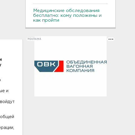
Медицинские обследования
бесплатно: кому положены и
как пройти
РЕКЛАМА
и
у
о
ые и
 войдут
в общей
ерации,