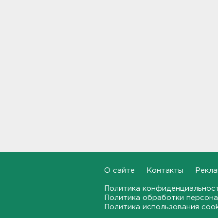
11:38
Дело табак. В Петербурге
прикрыли торговлю
нелегальным товаром
11:07
"Подарки" на 358 тысяч
рублей забыл
задекларировать гражданин
Кубы на границе в
Ивангороде
10:50
Задержаны 20 сотрудников
пунктов обмена
криптовалюты в "Москва-
О сайте
Контакты
Рекла
Сити"
10:35
Политика конфиденциальнос
Политика обработки персона
После ракетного обстрела и
Политика использования coo
атак беспилотников на