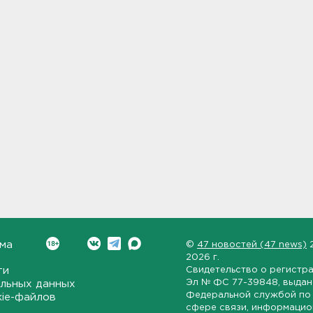
ма
©
47 новостей (47 news)
2026 г.
ти
Свидетельство о регистр
Эл № ФС 77-39848
, выда
льных данных
Федеральной службой по 
kie-файлов
сфере связи, информаци