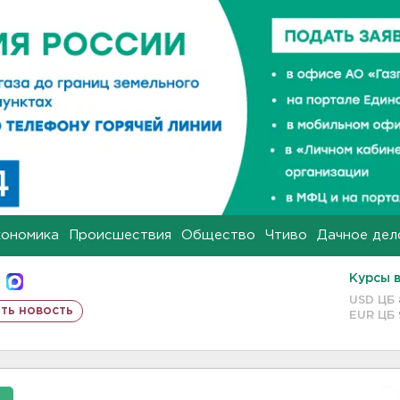
кономика
Происшествия
Общество
Чтиво
Дачное дел
Курсы 
USD ЦБ
ть новость
EUR ЦБ