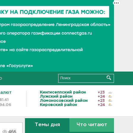
о
валют
Кингисеппский район
+23
Лужский район
+24
81.41
Ломоносовский район
+23
94.06
Кировский район
+24
Темы дня
Что читают
466