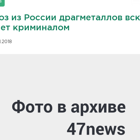
а
оз из России драгметаллов вс
нет криминалом
11.2018