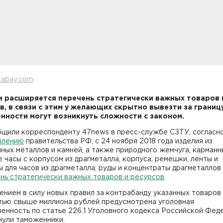
xabay.com
и расширяется перечень стратегически важных товаров 
в, в связи с этим у желающих скрытно вывезти за границ
нности могут возникнуть сложности с законом.
бщили корреспонденту 47news в пресс-службе СЗТУ, согласн
влению
правительства РФ, с 24 ноября 2018 года изделия из
ных металлов и камней, а также природного жемчуга, карманн
 часы с корпусом из драгметалла, корпуса, ремешки, ленты и
 для часов из драгметалла; руды и концентраты драгметаллов
нь стратегически важных товаров и ресурсов
.
ением в силу новых правил за контрабанду указанных товаро
тью свыше миллиона рублей предусмотрена уголовная
енность по статье 226.1 Уголовного кодекса Российской Фед
нули таможенники.