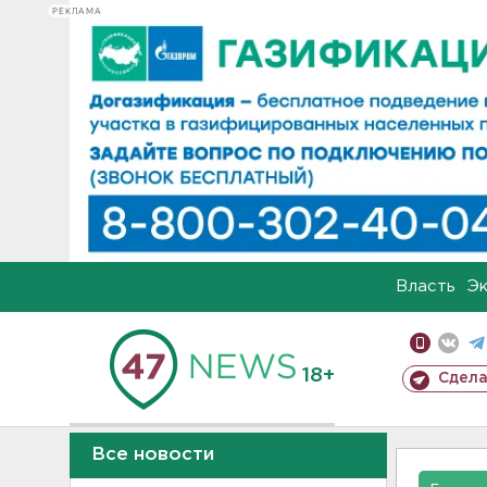
РЕКЛАМА
Власть
Э
18+
Сдела
Все новости