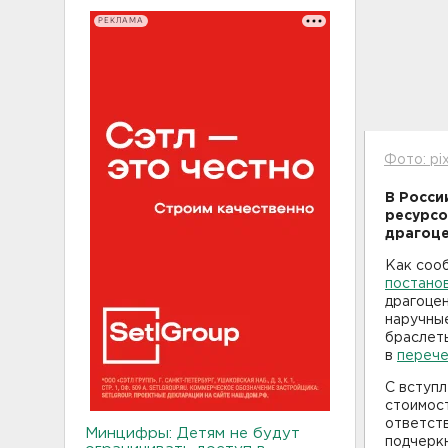
РЕКЛАМА
Фото: pi
В Росси
ресурсо
драгоце
Как соо
постано
драгоцен
наручные
браслеты
в
перече
С вступл
стоимос
ответств
Минцифры: Детям не будут
подчерк