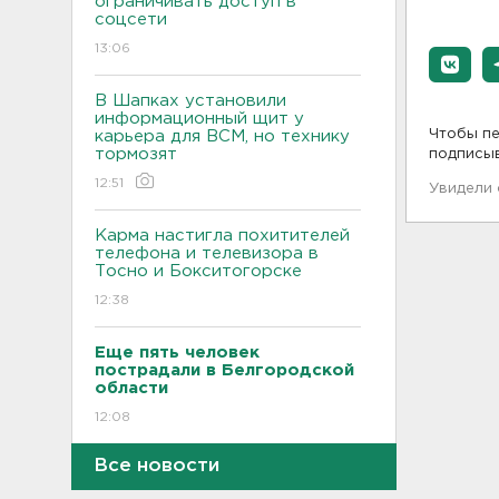
ограничивать доступ в
соцсети
13:06
В Шапках установили
информационный щит у
Чтобы пе
карьера для ВСМ, но технику
тормозят
подписы
12:51
Увидели
Карма настигла похитителей
телефона и телевизора в
Тосно и Бокситогорске
12:38
Еще пять человек
пострадали в Белгородской
области
12:08
Все новости
В аварии на КАД у Низино
погиб 60-летний водитель