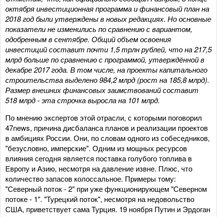
октября инвестиционная программа и финансовый план на
2018 год были утверждены в новых редакциях. Но основные
показатели не изменились по сравнению с вариантом,
одобренным в сентябре. Общий объем освоения
инвестиций составит почти 1,5 трлн рублей, что на 217,5
млрд больше по сравнению с программой, утверждённой в
декабре 2017 года. В том числе, на проекты капитального
строительства выделено 984,2 млрд (рост на 185,8 млрд).
Размер внешних финансовых заимствований составит
518 млрд - эта строчка выросла на 101 млрд.
По мнению экспертов этой отрасли, с которыми поговорил
47news, причина дисбаланса планов и реализации проектов
в амбициях России. Они, по словам одного из собеседников,
"безусловно, имперские". Одним из мощных ресурсов
влияния сегодня является поставка голубого топлива в
Европу и Азию, несмотря на давление извне. Плюс, что
количество запасов колоссальное. Примеры тому:
"Северный поток - 2" при уже функционирующем "Северном
потоке - 1". "Турецкий поток", несмотря на недовольство
США, приветствует сама Турция. 19 ноября Путин и Эрдоган