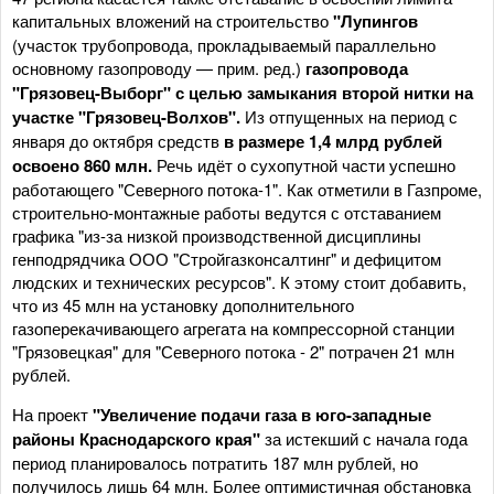
капитальных вложений на строительство
"Лупингов
(участок трубопровода, прокладываемый параллельно
основному газопроводу — прим. ред.)
газопровода
"Грязовец-Выборг" с целью замыкания второй нитки на
участке "Грязовец-Волхов".
Из отпущенных на период с
января до октября средств
в размере 1,4 млрд рублей
освоено 860 млн.
Речь идёт о сухопутной части успешно
работающего "Северного потока-1". Как отметили в Газпроме,
строительно-монтажные работы ведутся с отставанием
графика "из-за низкой производственной дисциплины
генподрядчика ООО "Стройгазконсалтинг" и дефицитом
людских и технических ресурсов". К этому стоит добавить,
что из 45 млн на установку дополнительного
газоперекачивающего агрегата на компрессорной станции
"Грязовецкая" для "Северного потока - 2" потрачен 21 млн
рублей.
На проект
"Увеличение подачи газа в юго-западные
районы Краснодарского края"
за истекший с начала года
период планировалось потратить 187 млн рублей, но
получилось лишь 64 млн. Более оптимистичная обстановка