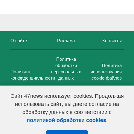
О сайте
Реклама
Контакты
Политика
обработки
Политика
Политика
персональных
использования
конфиденциальности
данных
cookie-файлов
Сайт 47news использует cookies. Продолжая
использовать сайт, вы даете согласие на
©
47 новостей (47 news)
2005 — 2026 г.
обработку данных в соответствии с
Свидетельство о регистрации СМИ Эл № ФС 77-39848, выдано
Федеральной службой по надзору в сфере связи,
.
политикой обработки cookies
информационных технологий и массовых коммуникаций
(Роскомнадзор) от 18 мая 2010г.