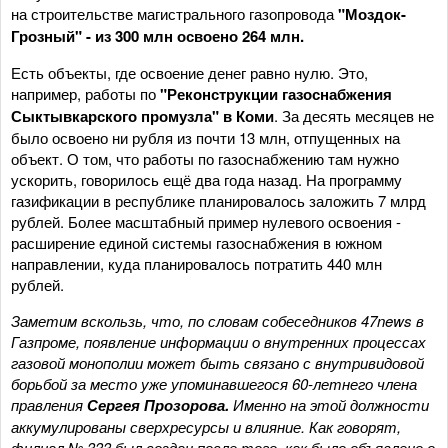
на строительстве магистрального газопровода
"Моздок-
Грозный" - из 300 млн освоено 264 млн.
Есть объекты, где освоение денег равно нулю. Это,
например, работы по
"Реконструкции газоснабжения
Сыктывкарского промузла" в Коми
. За десять месяцев не
было освоено ни рубля из почти 13 млн, отпущенных на
объект. О том, что работы по газоснабжению там нужно
ускорить, говорилось ещё два года назад. На программу
газификации в республике планировалось заложить 7 млрд
рублей. Более масштабный пример нулевого освоения -
расширение единой системы газоснабжения в южном
направлении, куда планировалось потратить 440 млн
рублей.
Заметим вскользь, что, по словам собеседников 47
news в
Газпроме, появление информации о внутренних процессах
газовой монополии может быть связано с внутривидовой
борьбой за место уже упоминавшегося 60-летнего члена
правления
Сергея Прозорова.
Именно на этой должности
аккумулированы сверхресурсы и влияние. Как говорят,
филиал № 333 был создан после того, как было объявлено о