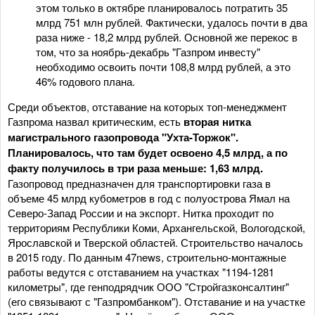
этом только в октябре планировалось потратить 35
млрд 751 млн рублей. Фактически, удалось почти в два
раза ниже - 18,2 млрд рублей. Основной же перекос в
том, что за ноябрь-декабрь "Газпром инвесту"
необходимо освоить почти 108,8 млрд рублей, а это
46% годового плана.
Среди объектов, отставание на которых топ-менеджмент
Газпрома назвал критическим, есть
вторая нитка
магистрального газопровода "Ухта-Торжок".
Планировалось, что там будет освоено 4,5 млрд, а по
факту получилось в три раза меньше: 1,63 млрд.
Газопровод предназначен для транспортировки газа в
объеме 45 млрд кубометров в год с полуострова Ямал на
Северо-Запад России и на экспорт. Нитка проходит по
территориям Республики Коми, Архангельской, Вологодской,
Ярославской и Тверской областей. Строительство началось
в 2015 году. По данным 47news, строительно-монтажные
работы ведутся с отставанием на участках "1194-1281
километры", где генподрядчик ООО "Стройгазконсалтинг"
(его связывают с "Газпромбанком"). Отставание и на участке