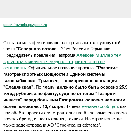
proektirovanie.gazprom.ru
Отставание зафиксировано на строительстве сухопутной
части
"Северного потока - 2"
из России в Германию
.
Председатель правления Газпрома
Алексей Миллер
тем
временем заявляет очевидное - строительство не
остановить
. Официальное название проекта:
"Развитие
газотранспортных мощностей Единой системы
газоснабжения "Грязовец — компрессорная станция
"Славянская".
По плану,
должно было быть освоено 25,9
млрд рублей, а по факту, судя по отчётам "Газпром
инвеста" перед большим Газпромом, освоено немногим
более половины: 13,7 млрд.
47news
недавно сообщал
, как
при облёте просеки для строительства было замечено всего
восемь бригад и шесть единиц техники. На строительстве
также задействована АО "Стройтранснефтегаз",
аффилированная с