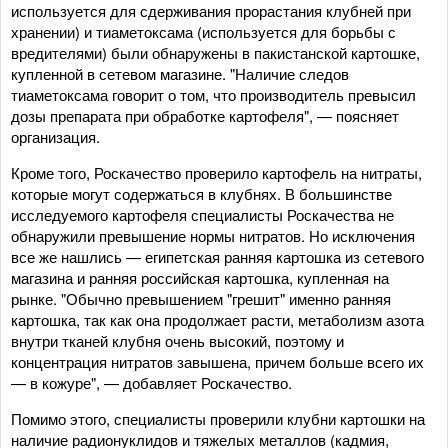
используется для сдерживания прорастания клубней при
хранении) и тиаметоксама (используется для борьбы с
вредителями) были обнаружены в пакистанской картошке,
купленной в сетевом магазине. "Наличие следов
тиаметоксама говорит о том, что производитель превысил
дозы препарата при обработке картофеля", — поясняет
организация.
Кроме того, Роскачество проверило картофель на нитраты,
которые могут содержаться в клубнях. В большинстве
исследуемого картофеля специалисты Роскачества не
обнаружили превышение нормы нитратов. Но исключения
все же нашлись — египетская ранняя картошка из сетевого
магазина и ранняя российская картошка, купленная на
рынке. "Обычно превышением "грешит" именно ранняя
картошка, так как она продолжает расти, метаболизм азота
внутри тканей клубня очень высокий, поэтому и
концентрация нитратов завышена, причем больше всего их
— в кожуре", — добавляет Роскачество.
Помимо этого, специалисты проверили клубни картошки на
наличие радионуклидов и тяжелых металлов (кадмия,