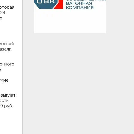
которая
024
го
сионной
азали,
ионного
е
умме
 выплат
ость
9 руб.