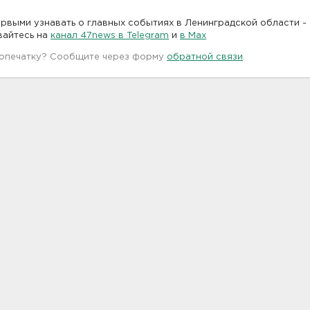
рвыми узнавать о главных событиях в Ленинградской области -
вайтесь на
канал 47news в Telegram
и
в Maх
 опечатку? Сообщите через форму
обратной связи
.