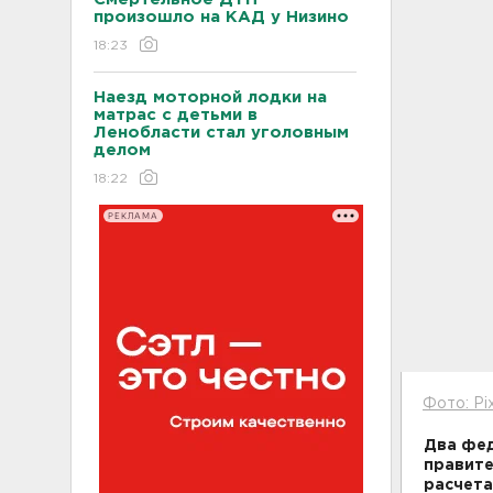
произошло на КАД у Низино
18:23
Наезд моторной лодки на
матрас с детьми в
Ленобласти стал уголовным
делом
18:22
РЕКЛАМА
Фото: Pi
Два фед
правите
расчета