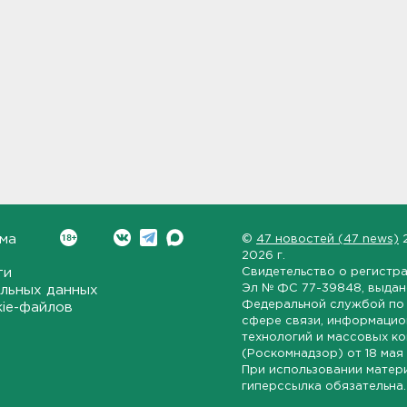
ма
©
47 новостей (47 news)
2026 г.
ти
Свидетельство о регистр
Эл № ФС 77-39848
, выда
льных данных
Федеральной службой по 
kie-файлов
сфере связи, информаци
технологий и массовых к
(Роскомнадзор) от
18 мая
При использовании матер
гиперссылка обязательна.