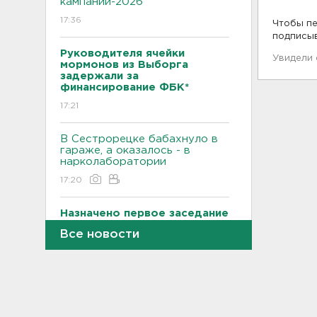
кампании-2026
17:36
Чтобы пе
подписы
Руководителя ячейки
Увидели
мормонов из Выборга
задержали за
финансирование ФБК*
17:21
В Сестрорецке бабахнуло в
гараже, а оказалось - в
нарколаборатории
17:20
Назначено первое заседание
по делу об убийстве 9-
Все новости
летнего мальчика из
Петербурга
17:04
За неделю 1,3 тысячи
жителей Ленобласти и