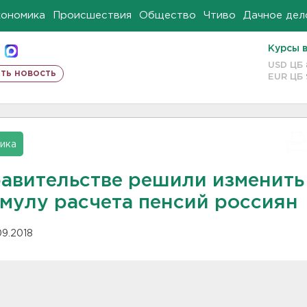
кономика
Происшествия
Общество
Чтиво
Дачное дел
Курсы 
USD ЦБ
ть новость
EUR ЦБ
ика
равительстве решили изменить
мулу расчета пенсий россиян
09.2018