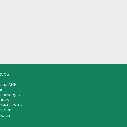
2005—
ации СМИ
но
надзору в
онных
оммуникаций
 2010г.
иалов