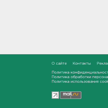
Петербурга были атакованы
членистоногими вампирами
16:46
"Казино-призрак" закрыли на
Лиговском. Нашли 211 игровых
автоматов
16:29
Бомбоубежища во
Всеволожске обследуют за
1,6 млн рублей
16:10
О сайте
Контакты
Рекла
Политика конфиденциальнос
В Касимово BMW X7 влетел
Политика обработки персона
и снёс детскую площадку -
фото
Политика использования coo
15:51
Лобовая авария собрала
пробку больше 8 км на
"Коле" - фото