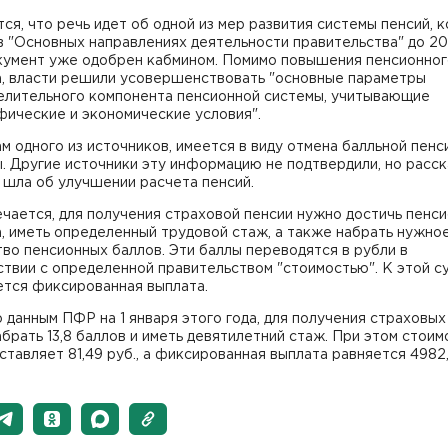
ся, что речь идет об одной из мер развития системы пенсий, 
в "Основных направлениях деятельности правительства" до 2
окумент уже одобрен кабмином. Помимо повышения пенсионно
а, власти решили усовершенствовать "основные параметры
елительного компонента пенсионной системы, учитывающие
фические и экономические условия".
м одного из источников, имеется в виду отмена балльной пен
 Другие источники эту информацию не подтвердили, но расск
 шла об улучшении расчета пенсий.
чается, для получения страховой пенсии нужно достичь пенс
, иметь определенный трудовой стаж, а также набрать нужно
во пенсионных баллов. Эти баллы переводятся в рубли в
твии с определенной правительством "стоимостью". К этой с
ется фиксированная выплата.
 данным ПФР на 1 января этого года, для получения страховых
брать 13,8 баллов и иметь девятилетний стаж. При этом стоим
ставляет 81,49 руб., а фиксированная выплата равняется 4982,