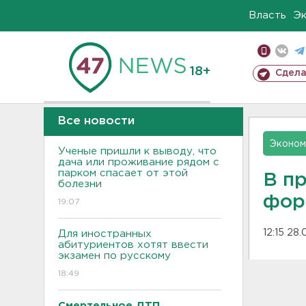
Власть
Э
18+
Сдела
Все новости
Эконом
Ученые пришли к выводу, что
дача или проживание рядом с
парком спасает от этой
В п
болезни
фор
19:07
12:15 28.
Для иностранных
абитуриентов хотят ввести
экзамен по русскому
18:49
Смертельное ДТП