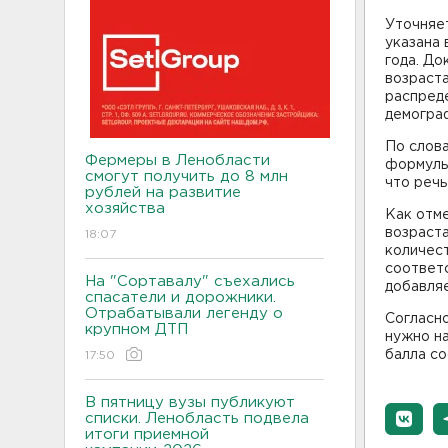
Уточняет
указана 
года. Д
возраст
распред
демогра
По слова
Фермеры в Ленобласти
формулы.
смогут получить до 8 млн
что речь
рублей на развитие
хозяйства
Как отме
возраста
18:07
количест
соответс
На "Сортавалу" съехались
добавля
спасатели и дорожники.
Отрабатывали легенду о
Согласно
крупном ДТП
нужно на
балла со
17:50
В пятницу вузы публикуют
списки. Ленобласть подвела
итоги приемной