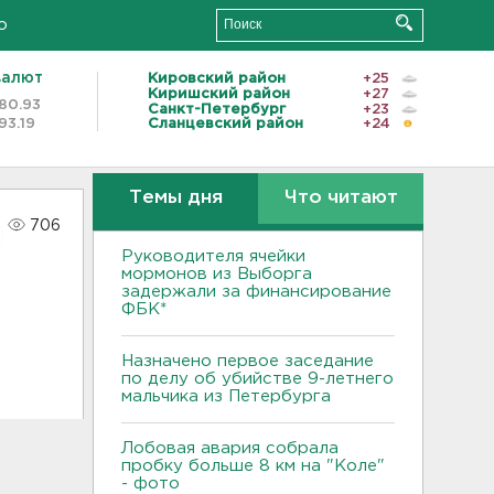
о
валют
Кировский район
+25
Киришский район
+27
80.93
Санкт-Петербург
+23
93.19
Сланцевский район
+24
Темы дня
Что читают
706
Руководителя ячейки
мормонов из Выборга
задержали за финансирование
ФБК*
Назначено первое заседание
по делу об убийстве 9-летнего
мальчика из Петербурга
Лобовая авария собрала
пробку больше 8 км на "Коле"
- фото