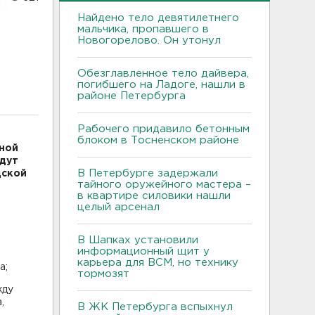
Найдено тело девятилетнего
мальчика, пропавшего в
Новогорелово. Он утонул
Обезглавленное тело дайвера,
погибшего на Ладоге, нашли в
районе Петербурга
Рабочего придавило бетонным
блоком в Тосненском районе
ной
удут
В Петербурге задержали
дской
тайного оружейного мастера –
в квартире силовики нашли
целый арсенал
В Шапках установили
информационный щит у
карьера для ВСМ, но технику
а;
тормозят
жду
,
В ЖК Петербурга вспыхнул