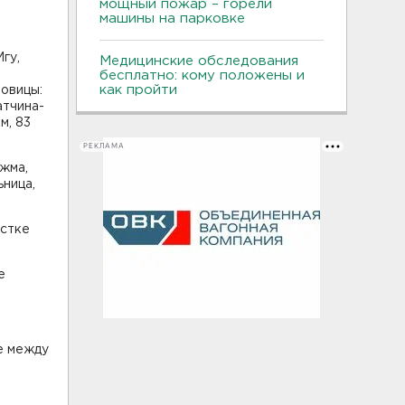
мощный пожар – горели
машины на парковке
гу,
Медицинские обследования
бесплатно: кому положены и
как пройти
овицы:
атчина-
м, 83
РЕКЛАМА
ижма,
ьница,
астке
е
е между