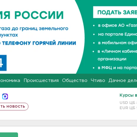
кономика
Происшествия
Общество
Чтиво
Дачное дел
Курсы 
USD ЦБ
ть новость
EUR ЦБ