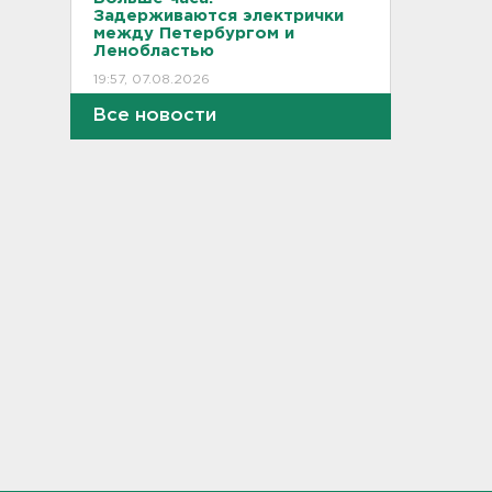
Задерживаются электрички
между Петербургом и
Ленобластью
19:57, 07.08.2026
Все новости
В Гатчине два
спецтранспорта не поделили
дорогу
19:36, 07.08.2026
Медведи Бу и Тяпа из «Дома
тигра» в Ленобласти
долетели до Ирландии
19:17, 07.08.2026
Больше десятка человек
утонули в Ленобласти за
июль
18:58, 07.08.2026
Задерживаются "Сапсаны" из