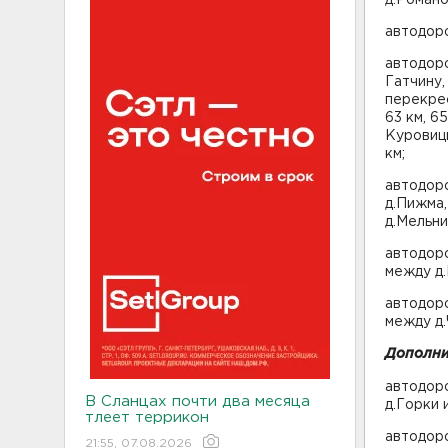
автодоро
автодор
Гатчину,
перекре
63 км, 6
Куровицы
км;
автодоро
д.Пижма,
д.Мельни
автодоро
между д.
автодоро
между д.
Дополнит
автодоро
В Сланцах почти два месяца
д.Горки 
тлеет террикон
автодор
21:55, 07.08.2026