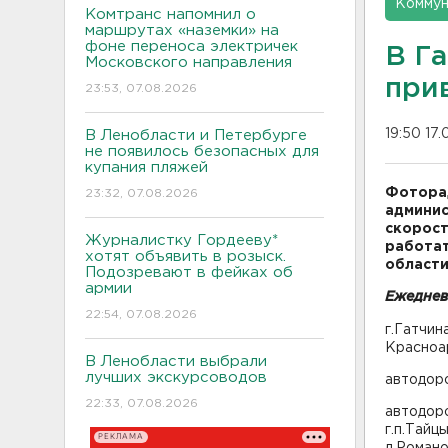
Коммун
Комтранс напомнил о
маршрутах «наземки» на
фоне переноса электричек
В Г
Московского направления
при
23:53, 07.08.2026
19:50 17.
В Ленобласти и Петербурге
не появилось безопасных для
купания пляжей
Фотора
23:32, 07.08.2026
админи
скорост
Журналистку Гордееву*
работат
хотят объявить в розыск.
области
Подозревают в фейках об
армии
Ежедневн
22:54, 07.08.2026
г.Гатчин
Красноа
В Ленобласти выбрали
лучших экскурсоводов
автодоро
22:33, 07.08.2026
автодоро
г.п.Тайц
РЕКЛАМА
д.Романо