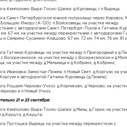
га Кемполово-Выра-Тосно-Шапки: д.Куровицы, г.п.Вырица;
ога Санкт-Петербургское южное полукольцо через Кировск, М
 Большую Ижору (А-120): п.Войсковицы; на участке между
стками с автодорогами Санкт-Петербург-Псков и Гатчина-Кур
5 км, 67 км; на участке между перекрестками с автодорогами Г
 и Семрино-Сусанино-Ковшово: 67 км, 72 км, 74 км, 76 км, 81 к
га Гатчина-Куровицы: на участке между п.Пригородный и д.П
 с.Воскресенское, на участке между с.Воскресенское и д.Мел
ца, на участке между д.Мельница и д.Кобрино, д.Кобрино;
га Ивановка-Замостье-Пижма: п.Новый Свет, д.Коргузи, на уч
Коргузи и автодорогой Гатчина-Куровицы (д.Пижма);
га Рошаля-Черново-Учхоз: д.Корпиково, д.Черново, на участк
Черново и п.Новый Учхоз.
ельно 21 и 23 сентября:
га Кемполово-Выра-Тосно-Шапки: д.Мины, д.Горки, на участк
и д.Каушта, д.Каушта;
ога Пустошка-Вырица: на участке между перекрестком с