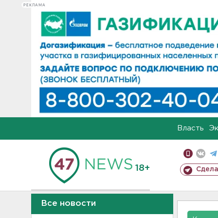
РЕКЛАМА
Власть
Э
18+
Сдела
Все новости