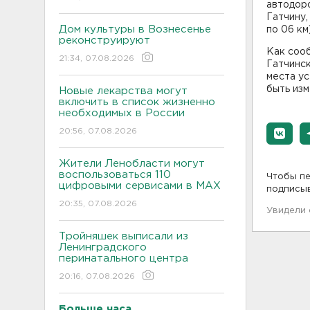
автодор
Гатчину,
Дом культуры в Вознесенье
по 06 км)
реконструируют
Как соо
21:34, 07.08.2026
Гатчинс
места у
быть изм
Новые лекарства могут
включить в список жизненно
необходимых в России
20:56, 07.08.2026
Жители Ленобласти могут
воспользоваться 110
Чтобы пе
цифровыми сервисами в МАХ
подписы
20:35, 07.08.2026
Увидели
Тройняшек выписали из
Ленинградского
перинатального центра
20:16, 07.08.2026
Больше часа.