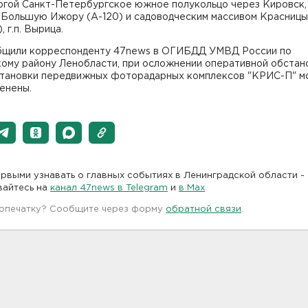
огой Санкт-Петербургское южное полукольцо через Кировск, 
 Большую Ижору (А-120) и садоводческим массивом Красницы
, г.п. Вырица.
бщили корреспонденту 47news в ОГИБДД УМВД России по
кому району Ленобласти, при осложнении оперативной обстан
становки передвижных фоторадарных комплексов "КРИС-П" м
енены.
рвыми узнавать о главных событиях в Ленинградской области -
вайтесь на
канал 47news в Telegram
и
в Maх
 опечатку? Сообщите через форму
обратной связи
.