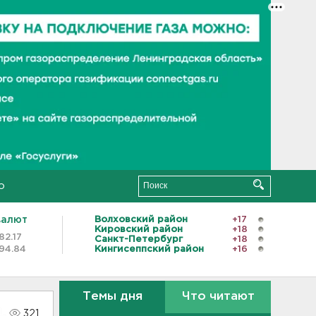
о
валют
Волховский район
+17
Кировский район
+18
82.17
Санкт-Петербург
+18
94.84
Кингисеппский район
+16
Темы дня
Что читают
321