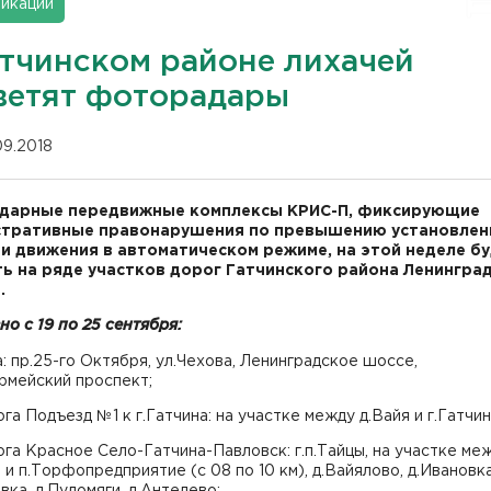
икации
атчинском районе лихачей
ветят фоторадары
09.2018
дарные передвижные комплексы КРИС-П, фиксирующие
стративные правонарушения по превышению установлен
и движения в автоматическом режиме, на этой неделе б
ь на ряде участков дорог Гатчинского района Ленингра
.
о с 19 по 25 сентября:
а: пр.25-го Октября, ул.Чехова, Ленинградское шоссе,
рмейский проспект;
га Подъезд №1 к г.Гатчина: на участке между д.Вайя и г.Гатчин
га Красное Село-Гатчина-Павловск: г.п.Тайцы, на участке ме
ы и п.Торфопредприятие (с 08 по 10 км), д.Вайялово, д.Ивановка
вка, д.Пудомяги, д.Антелево;