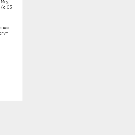
Мгу,
 (с 03
овки
огут