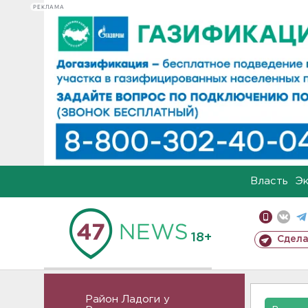
РЕКЛАМА
Власть
Э
18+
Сдела
Район Ладоги у