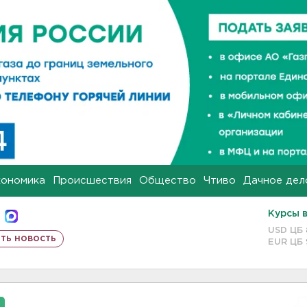
кономика
Происшествия
Общество
Чтиво
Дачное дел
Курсы 
USD ЦБ
ть новость
EUR ЦБ