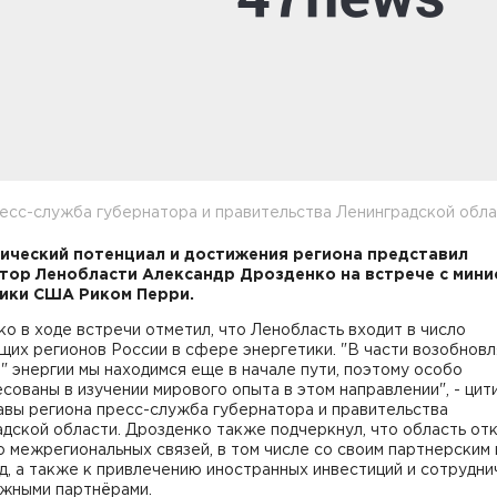
есс-служба губернатора и правительства Ленинградской обл
ический потенциал и достижения региона представил
тор Ленобласти Александр Дрозденко на встрече с мин
ики США Риком Перри.
о в ходе встречи отметил, что Ленобласть входит в число
их регионов России в сфере энергетики. "В части возобновл
" энергии мы находимся еще в начале пути, поэтому особо
сованы в изучении мирового опыта в этом направлении", - цит
авы региона пресс-служба губернатора и правительства
дской области. Дрозденко также подчеркнул, что область от
 межрегиональных связей, в том числе со своим партнерским
, а также к привлечению иностранных инвестиций и сотрудни
ежными партнёрами.