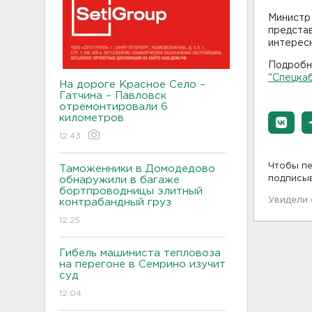
Министр
предста
интересн
Подробне
"Спецкаб
На дороге Красное Село –
Гатчина – Павловск
отремонтировали 6
километров
12:43
Чтобы пе
Таможенники в Домодедово
подписы
обнаружили в багаже
бортпроводницы элитный
Увидели
контрабандный груз
12:25
Гибель машиниста тепловоза
на перегоне в Семрино изучит
суд
12:04