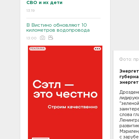
СВО и их дети
13:19
В Вистино обновляют 10
километров водопровода
13:00
РЕКЛАМА
Фото: пр
Энергет
губерна
энергет
Дрозденк
лидирующ
"зеленой
заинтере
слова гл
Ленингра
развитию
Мэриленд
с заруб