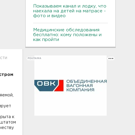
Показываем канал и лодку, что
наехала на детей на матрасе -
фото и видео
Медицинские обследования
бесплатно: кому положены и
как пройти
асти
РЕКЛАМА
истром
яемой,
ирует
крыта к
 штатом
честву