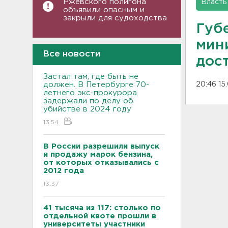
Ржевского полигона
Власть
объявили опасным и
закрыли для судоходства
Губ
мин
Все новости
дос
Застал там, где быть не
должен. В Петербурге 70-
20:46 15
летнего экс-прокурора
задержали по делу об
убийстве в 2024 году
13:54
В России разрешили выпуск
и продажу марок бензина,
от которых отказывались с
2012 года
13:37
41 тысяча из 117: столько по
отдельной квоте прошли в
университеты участники