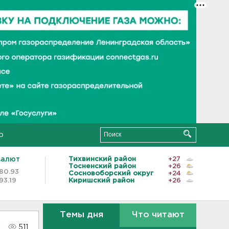
о
валют
Тихвинский район
+27
Тосненский район
+26
80.93
Сосновоборский округ
+24
93.19
Киришский район
+26
Темы дня
Что читают
511