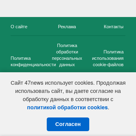
О сайте
Реклама
Контакты
Политика
обработки
Политика
Политика
персональных
использования
конфиденциальности
данных
cookie-файлов
Сайт 47news использует cookies. Продолжая
использовать сайт, вы даете согласие на
©
47 новостей (47 news)
2005 — 2026 г.
обработку данных в соответствии с
Свидетельство о регистрации СМИ Эл № ФС 77-39848, выдано
Федеральной службой по надзору в сфере связи,
.
политикой обработки cookies
информационных технологий и массовых коммуникаций
(Роскомнадзор) от 18 мая 2010г.
Согласен