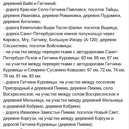
деревней Вайя и Гатчиной;
- дорога Красное Село-Гатчина-Павловск: поселок Тайцы,
деревня Ивановка, деревня Романовка, деревня Пудомяги,
деревня Антелево;
- дорога Кемполово-Выра-Тосно-Шапки: поселок Вырица;
- дорога Санкт-Петербургское южное полукольцо через
Кировск, Мгу, Гатчину, Большую Ижору (А-120): деревня
Сяськелево, поселок Войсковицы;
- на участке между перекрестками с автодорогами Санкт-
Петербург-Псков и Гатчина-Куровицы: 63 км, 65 км, 67 км;
- на участке между перекрестками с автодорогами Гатчина-
Куровицы и Семрино-Сусанино-Ковшово: 67 км, 72 км, 74 км,
76 км, 81 км, 83 км;
- дорога Гатчина-Куровицы: на участке между поселком
Пригородный и деревней Пижма, деревня Пижма, село
Воскресенское, на участке между селом Воскресенское и
деревней Мельница, на участке между деревней Мельница
и деревней Кобрино, деревня Кобрино;
- дорога Ивановка-Замостье-Пижма: поселок Новый Свет,
деревня Коргузи, на участке между деревней Коргузи и
дорогой Гатчина-Куровицы (деревня Пижма);