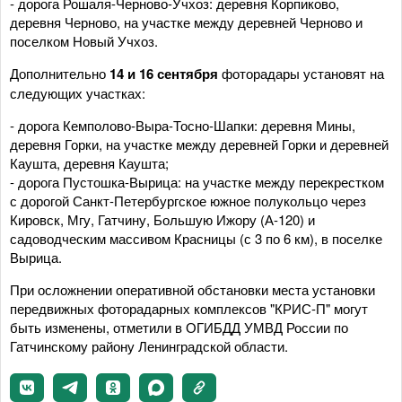
- дорога Рошаля-Черново-Учхоз: деревня Корпиково,
деревня Черново, на участке между деревней Черново и
поселком Новый Учхоз.
Дополнительно
14 и 16 сентября
фоторадары установят на
следующих участках:
- дорога Кемполово-Выра-Тосно-Шапки: деревня Мины,
деревня Горки, на участке между деревней Горки и деревней
Каушта, деревня Каушта;
- дорога Пустошка-Вырица: на участке между перекрестком
с дорогой Санкт-Петербургское южное полукольцо через
Кировск, Мгу, Гатчину, Большую Ижору (А-120) и
садоводческим массивом Красницы (с 3 по 6 км), в поселке
Вырица.
При осложнении оперативной обстановки места установки
передвижных фоторадарных комплексов "КРИС-П" могут
быть изменены, отметили в ОГИБДД УМВД России по
Гатчинскому району Ленинградской области.