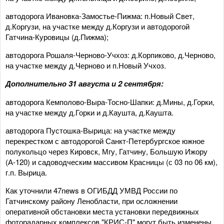
автодорога Ивановка-Замостье-Пижма: п.Новый Свет,
д.Коргузи, на участке между д.Коргузи и автодорогой
Гатчина-Куровицы (д.Пижма);
автодорога Рошаля-Черново-Учхоз: д.Корпиково, д.Черново,
на участке между д.Черново и п.Новый Учхоз.
Дополнительно 31 августа и 2 сентября:
автодорога Кемполово-Выра-Тосно-Шапки: д.Мины, д.Горки,
на участке между д.Горки и д.Каушта, д.Каушта.
автодорога Пустошка-Вырица: на участке между
перекрестком с автодорогой Санкт-Петербургское южное
полукольцо через Кировск, Мгу, Гатчину, Большую Ижору
(А-120) и садоводческим массивом Красницы (с 03 по 06 км),
г.п. Вырица.
Как уточнили 47news в ОГИБДД УМВД России по
Гатчинскому району Ленобласти, при осложнении
оперативной обстановки места установки передвижных
фоторадарных комплексов "КРИС-П" могут быть изменены.