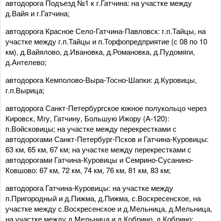
автодорога Подъезд №1 к г.Гатчина: на участке между
д.Вайя и г.Гатчина;
автодорога Красное Село-Гатчина-Павловск: г.п.Тайцы, на
участке между г.п.Тайцы и п.Торфопредприятие (с 08 по 10
км), д.Вайялово, д.Ивановка, д.Романовка, д.Пудомяги,
д.Антелево;
автодорога Кемполово-Выра-Тосно-Шапки: д.Куровицы,
г.п.Вырица;
автодорога Санкт-Петербургское южное полукольцо через
Кировск, Мгу, Гатчину, Большую Ижору (А-120):
п.Войсковицы; на участке между перекрестками с
автодорогами Санкт-Петербург-Псков и Гатчина-Куровицы:
63 км, 65 км, 67 км; на участке между перекрестками с
автодорогами Гатчина-Куровицы и Семрино-Сусанино-
Ковшово: 67 км, 72 км, 74 км, 76 км, 81 км, 83 км;
автодорога Гатчина-Куровицы: на участке между
п.Пригородный и д.Пижма, д.Пижма, с.Воскресенское, на
участке между с.Воскресенское и д.Мельница, д.Мельница,
на участке между д.Мельница и д.Кобрино, д.Кобрино;