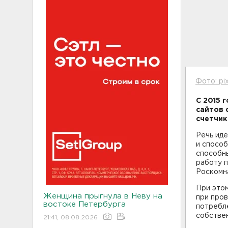
Фото: pi
С 2015 
сайтов 
счетчик
Речь ид
и способ
способн
работу п
Роскомн
При это
Женщина прыгнула в Неву на
при пров
востоке Петербурга
потребл
собстве
21:41, 08.08.2026