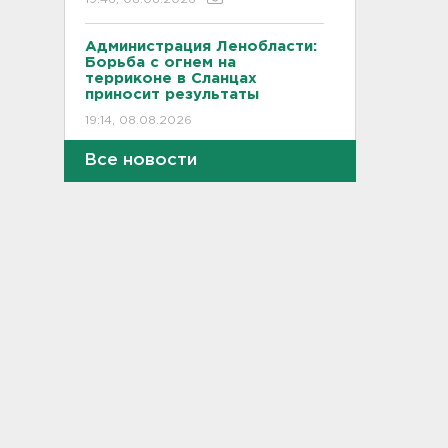
Администрация Ленобласти:
Борьба с огнем на
терриконе в Сланцах
приносит результаты
19:14, 08.08.2026
Все новости
Как не наткнуться на грибы-
двойники – инструкция от
лесничества
18:42, 08.08.2026
По программе "Земский
доктор" в Ленобласть
приехали 2,5 тысячи медиков
18:10, 08.08.2026
Признать и позволить.
Индийский гуру дал советы
по борьбе с выгоранием
17:32, 08.08.2026