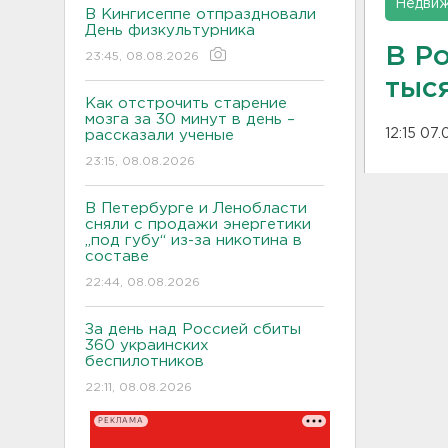
Недвиж
В Кингисеппе отпраздновали
День физкультурника
В Р
23:45, 08.08.2026
тыс
Как отстрочить старение
мозга за 30 минут в день –
12:15 07.
рассказали ученые
23:15, 08.08.2026
В Петербурге и Ленобласти
сняли с продажи энергетики
„под губу“ из-за никотина в
составе
22:44, 08.08.2026
За день над Россией сбиты
360 украинских
беспилотников
22:11, 08.08.2026
РЕКЛАМА