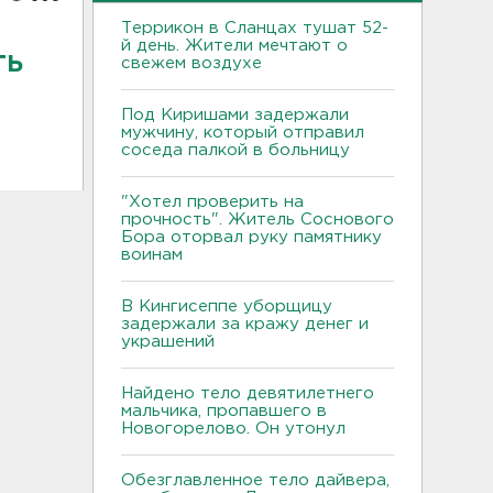
Террикон в Сланцах тушат 52-
й день. Жители мечтают о
ть
свежем воздухе
в
Под Киришами задержали
мужчину, который отправил
соседа палкой в больницу
"Хотел проверить на
прочность". Житель Соснового
Бора оторвал руку памятнику
воинам
В Кингисеппе уборщицу
задержали за кражу денег и
украшений
Найдено тело девятилетнего
мальчика, пропавшего в
Новогорелово. Он утонул
Обезглавленное тело дайвера,