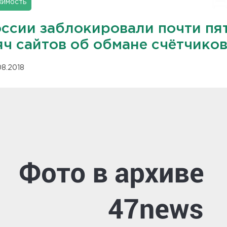
имость
оссии заблокировали почти пя
яч сайтов об обмане счётчико
08.2018