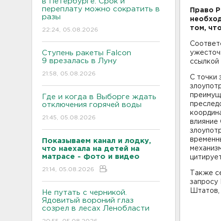
в Петербурге. Срок и
переплату можно сократить в
Право Р
разы
необход
том, чт
22:24, 05.08.2026
Соответ
Ступень ракеты Falcon
ужесточ
9 врезалась в Луну
ссылкой 
21:58, 05.08.2026
С точки 
злоупот
преимущ
Где и когда в Выборге ждать
преследо
отключения горячей воды
координа
21:45, 05.08.2026
влияние
злоупот
временн
Показываем канал и лодку,
что наехала на детей на
механизм
матрасе - фото и видео
цитируе
21:14, 05.08.2026
Также с
запросу 
Штатов, 
Не путать с черникой.
Ядовитый вороний глаз
созрел в лесах Ленобласти