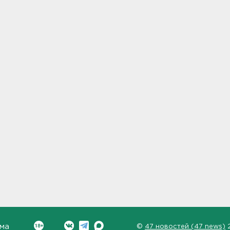
ма
©
47 новостей (47 news)