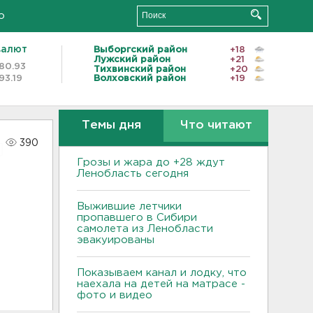
о
валют
Выборгский район
+18
Лужский район
+21
80.93
Тихвинский район
+20
93.19
Волховский район
+19
Темы дня
Что читают
390
Грозы и жара до +28 ждут
Ленобласть сегодня
Выжившие летчики
пропавшего в Сибири
самолета из Ленобласти
эвакуированы
Показываем канал и лодку, что
наехала на детей на матрасе -
фото и видео