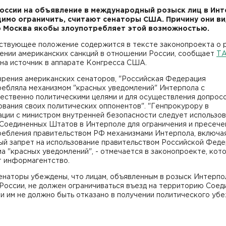
оссии на объявление в международный розыск лиц в Ин
имо ограничить, считают сенаторы США. Причину они ви
о Москва якобы злоупотребляет этой возможностью.
ствующее положение содержится в тексте законопроекта о 
ении американских санкций в отношении России, сообщает
Т
на источник в аппарате Конгресса США.
зрения американских сенаторов, "Российская Федерация
ребляла механизмом "красных уведомлений" Интерпола с
ественно политическими целями и для осуществления допросо
вания своих политических оппонентов". "Генпрокурору в
ции с министром внутренней безопасности следует использов
 Соединенных Штатов в Интерполе для ограничения и пресече
ребления правительством РФ механизмами Интерпола, включа
ый запрет на использование правительством Российской Фед
а "красных уведомлений", - отмечается в законопроекте, кот
т информагентство.
енаторы убеждены, что лицам, объявленным в розыск Интерпо
России, не должен ограничиваться въезд на территорию Соед
и им не должно быть отказано в получении политического уб