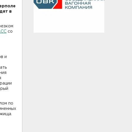
терполе
дят в
резком
АСС
со
в и
ать
ния
я
ерации
орый
лом по
иненных
ежища.