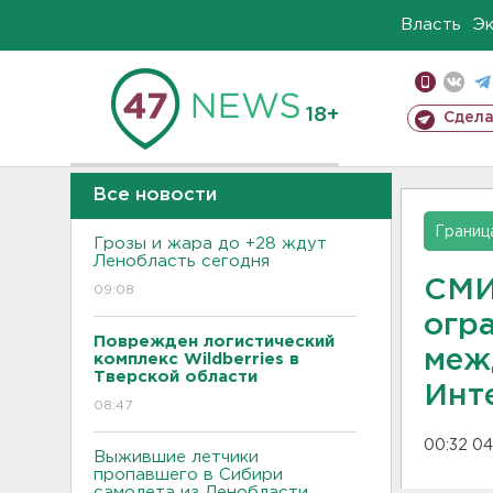
Власть
Э
18+
Сдела
Все новости
Границ
Грозы и жара до +28 ждут
Ленобласть сегодня
СМИ
09:08
огр
Поврежден логистический
меж
комплекс Wildberries в
Тверской области
Инт
08:47
00:32 04
Выжившие летчики
пропавшего в Сибири
самолета из Ленобласти