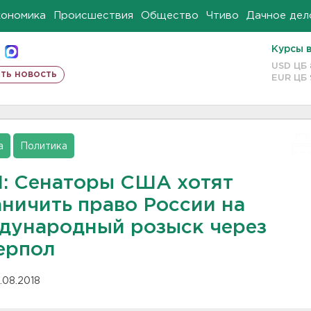
кономика
Происшествия
Общество
Чтиво
Дачное дел
Курсы 
USD ЦБ
ть новость
EUR ЦБ
а
Политика
: Сенаторы США хотят
аничить право России на
дународный розыск через
ерпол
.08.2018