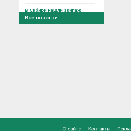
В Сибири нашли экипаж
самолета из Ленобласти.
Все новости
Судно пропало два дня
назад
18:58, 05.08.2026
Во Всеволожске построят
детсад на 140 детей
18:41, 05.08.2026
Внешнее кольцо северного
участка КАД останется
перекрытым до середины
ноября
18:17, 05.08.2026
Полкило мефедрона нашли
дома у 25-летнего
петербуржца
17:53, 05.08.2026
О сайте
Контакты
Рекла