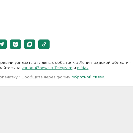
рвыми узнавать о главных событиях в Ленинградской области -
вайтесь на
канал 47news в Telegram
и
в Maх
 опечатку? Сообщите через форму
обратной связи
.