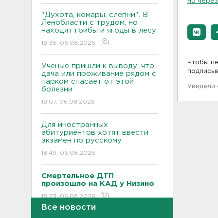
но через
"Духота, комары, слепни". В
Ленобласти с трудом, но
находят грибы и ягоды в лесу
19:36, 06.08.2026
Чтобы пе
Ученые пришли к выводу, что
подписы
дача или проживание рядом с
парком спасает от этой
Увидели
болезни
19:07, 06.08.2026
Для иностранных
абитуриентов хотят ввести
экзамен по русскому
18:49, 06.08.2026
Смертельное ДТП
произошло на КАД у Низино
18:23, 06.08.2026
Все новости