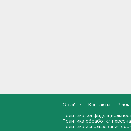
Наезд моторной лодки на
матрас с детьми в
Ленобласти стал уголовным
делом
18:22, 06.08.2026
Фермеры в Ленобласти
смогут получить до 8 млн
рублей на развитие
хозяйства
18:07, 06.08.2026
На "Сортавалу" съехались
спасатели и дорожники.
Отрабатывали легенду о
крупном ДТП
17:50, 06.08.2026
О сайте
Контакты
Рекла
В пятницу вузы публикуют
списки. Ленобласть подвела
Политика конфиденциальнос
итоги приемной
кампании-2026
Политика обработки персона
Политика использования coo
17:36, 06.08.2026