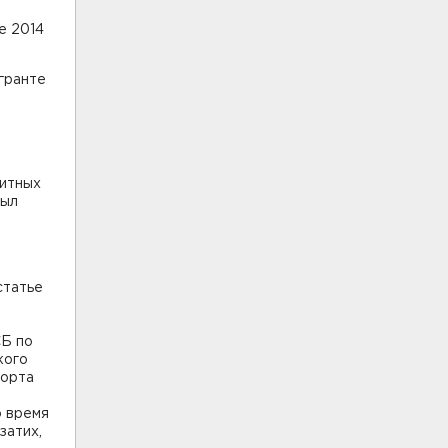
е 2014
гранте
зитных
был
статье
СБ по
кого
порта
о время
затих,