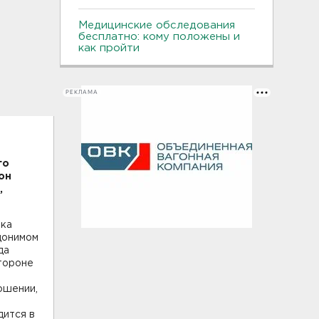
Медицинские обследования
бесплатно: кому положены и
как пройти
РЕКЛАМА
го
он
,
ика
донимом
да
стороне
ошении,
дится в