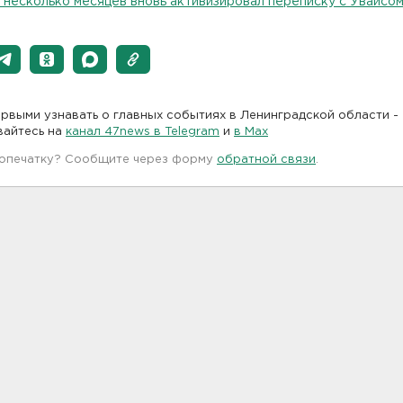
 несколько месяцев вновь активизировал переписку с Увайсо
рвыми узнавать о главных событиях в Ленинградской области -
вайтесь на
канал 47news в Telegram
и
в Maх
 опечатку? Сообщите через форму
обратной связи
.