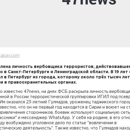
xabay.com
лена личность вербовщика террористов, действовавше
о в Санкт-Петербурге и Ленинградской области. В 19 лет 
л в Петербург из города, которому около трёх тысяч лет
и в правоохранительных органах.
ло известно 47news, на днях ФСБ раскрыла личность вербовщ
нной в России террористической группировки ИГИЛ под псев
 Им оказался 23-летний Гулмадов, уроженец таджикского горо
звестно, что он не первый год находится в Сирии и воюет на 
привлечения сторонников, боевик использует социальную сеть
ссники" и мессенджер WhatsApp. У себя на родине, в его отн
оду возбуждено уголовное дело по статье "вовлечении в
тическую деятельность". Также известно, что Гулмадов нахо