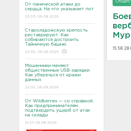
Общес
От панической атаки до
сердца. На что указывает пот
Бое
23:03, 06.08.2026
верб
Староладожскую крепость
Мур
реставрируют. Как
собираются достроить
Тайничную башню
15:58 28
22:30, 06.08.2026
Мошенники меняют
общественные USB-зарядки.
Как уберечься от кражи
данных
22:02, 06.08.2026
От Wildberries — со справкой.
Как предпринимателям
подтвердить ущерб от атак
на склады
21:37, 06.08.2026