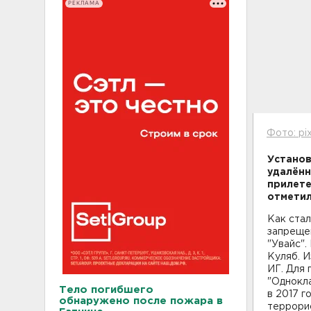
РЕКЛАМА
Фото: pi
Установ
удалённ
прилете
отметил
Как ста
запреще
"Увайс".
Куляб. И
ИГ. Для 
"Однокла
Тело погибшего
в 2017 г
обнаружено после пожара в
террорис