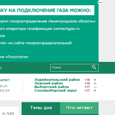
о
валют
Лодейнопольский район
+16
Лужский район
+16
81.41
Выборгский район
+17
94.06
Сосновоборский округ
+17
Темы дня
Что читают
520