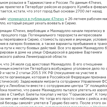
ьном розыске в Таджикистане и России. По данным 47news,
ик прилетел в Петербург рейсом из родного Куляба в феврал
итается, кстати, что этот город был основан 2700 лет назад.
вайс
упоминался в публикации 47news
о 26-летнем рабочем ми
ло, который решил уехать воевать в Сирию.
рмации 47news, вербовщик и Махмадулло начали переписку в
 прошлого года. Потенциального террориста интересовали
 переправки в Сирию, стоимость оружия и амуниции, условия
ия в лагерях боевиков, а также варианты пребывания в тран
на пути к месту боевых действий. Все это время Махмадулло 
трирован в доме на улице Офицерской в деревне Вартемяги
жского района Ленинградской области.
, что 24 июля суд арестовал Махмадулло. В его отношении
енным комитетом Петербурга возбуждено уголовное дело по 
 и части 2 статьи 205.5 УК РФ (покушение на участие в
ости организации, которая в Российской Федерации признана
стической). Задерживали мигранта сотрудники Управления Ф
гу и Ленобласти вместе с сотрудниками центра "Э" полицейс
Пока понятно, что ранее Махмадулло пытался улететь из аэро
во в Стамбул. Билеты покупал у метро "Горьковская". К тому
за ним уже наблюдали. Но тогда его просто сняли с рейса, и в
й беседы самолёт улетел в Турцию без него. После этого он 