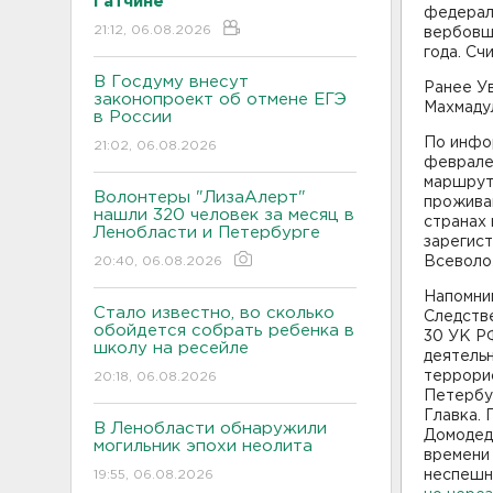
Гатчине
федерал
21:12, 06.08.2026
вербовщ
года. Сч
В Госдуму внесут
Ранее У
законопроект об отмене ЕГЭ
Махмадул
в России
По инфо
21:02, 06.08.2026
феврале
маршруты
Волонтеры "ЛизаАлерт"
проживан
нашли 320 человек за месяц в
странах 
Ленобласти и Петербурге
зарегис
20:40, 06.08.2026
Всеволо
Напомним
Стало известно, во сколько
Следств
обойдется собрать ребенка в
30 УК РФ
школу на ресейле
деятельн
террори
20:18, 06.08.2026
Петербур
Главка. 
В Ленобласти обнаружили
Домодедо
могильник эпохи неолита
времени 
19:55, 06.08.2026
неспешно