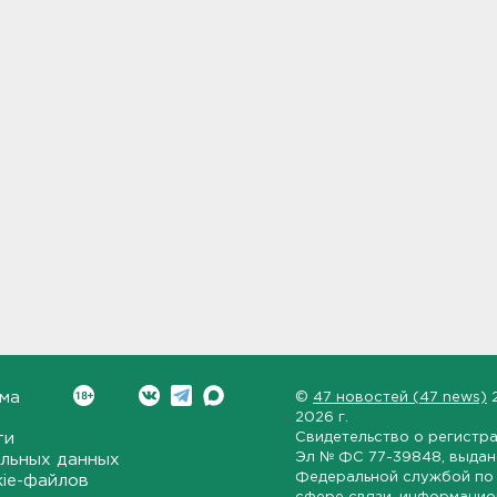
ма
©
47 новостей (47 news)
2026 г.
ти
Свидетельство о регистр
Эл № ФС 77-39848
, выда
льных данных
Федеральной службой по 
kie-файлов