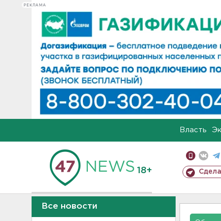
РЕКЛАМА
Власть
Э
18+
Сдела
Все новости