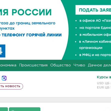
кономика
Происшествия
Общество
Чтиво
Дачное дел
Курсы 
USD ЦБ
ть новость
EUR ЦБ