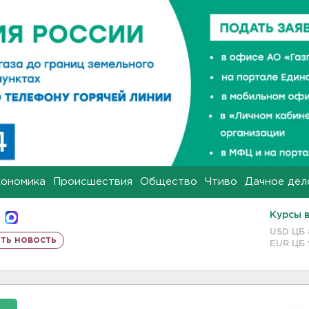
кономика
Происшествия
Общество
Чтиво
Дачное дел
Курсы 
USD ЦБ
ть новость
EUR ЦБ