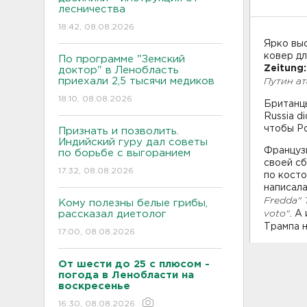
лесничества
18:42, 08.08.2026
Ярко вы
ковер дл
По программе "Земский
Zeitung:
доктор" в Ленобласть
приехали 2,5 тысячи медиков
Путин а
18:10, 08.08.2026
Британц
Russia d
чтобы Р
Признать и позволить.
Индийский гуру дал советы
Француз
по борьбе с выгоранием
своей сб
17:32, 08.08.2026
по косто
написала
Fredda" T
Кому полезны белые грибы,
рассказал диетолог
voto"
. А
Трампа н
17:00, 08.08.2026
От шести до 25 с плюсом -
погода в Ленобласти на
воскресенье
16:30, 08.08.2026