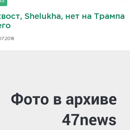
ка
хвост, Shelukha, нет на Трампа
его
07.2018