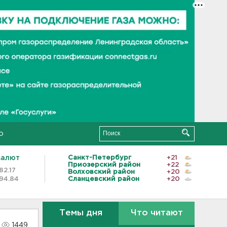
о
валют
Санкт-Петербург
+21
Приозерский район
+22
82.17
Волховский район
+20
94.84
Сланцевский район
+20
Темы дня
Что читают
1449