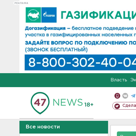
РЕКЛАМА
Власть
Э
18+
Сдела
Все новости