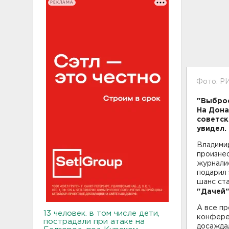
РЕКЛАМА
Фото: РИ
"Выброс
На Дона
советск
увидел.
Владимир
произне
журналис
подарил 
шанс ста
"Дачей"
А все пр
13 человек. в том числе дети,
конфере
пострадали при атаке на
досажда