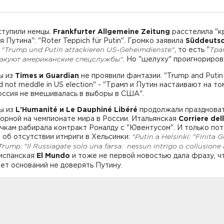
ступили немцы.
Frankfurter Allgemeine Zeitung
расстелила "к
я Путина": "Roter Teppich für Putin". Громко заявила
Süddeuts
"Trump und Putin attackieren US-Geheimdienste"
, то есть "
Тра
такуют американские спецслужбы"
. Но "шелуху" проигнориров
ы из
Times и Guardian
не проявили фантазии. "Trump and Putin 
id not meddle in US election" - "Трамп и Путин настаивают на то
оссия не вмешивалась в выборы в США".
ы из
L'Humanité и Le Dauphiné Libéré
продолжали праздноват
орной на чемпионате мира в России. Итальянская
Corriere del
чкам рабирала контракт Роналду с "Ювентусом". И только по
 об отсутствии итнриги в Хельсинки:
"Putin a Helsinki: "Finita 
rump: "Il Russiagate solo una farsa: nessun intrigo o collusione 
 испанская
El Mundo
и тоже не первой новостью дала фразу, ч
ет оснований не доверять Путину.