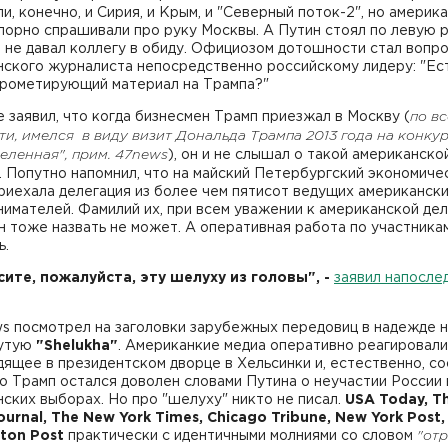
ли, конечно, и Сирия, и Крым, и "Северный поток-2", но америк
порно спрашивали про руку Москвы. А Путин стоял по левую р
 не давал коллегу в обиду. Официозом дотошности стал вопр
ского журналиста непосредственно российскому лидеру: "Ест
прометирующий материал на Трампа?"
 заявил, что когда бизнесмен Трамп приезжал в Москву (
по в
и, имелся в виду визит Дональда Трампа 2013 года на конку
еленная", прим. 47
news
), он и не слышал о такой американско
 Попутно напомнил, что на майский Петербургский экономиче
риехала делегация из более чем пятисот ведущих американск
имателей. Фамилий их, при всем уважении к американской де
н тоже назвать не может. А оперативная работа по участник
ь.
ите, пожалуйста, эту шелуху из головы", -
заявил напосле
s посмотрел на заголовки зарубежных передовиц в надежде 
утую
"Shelukha"
. Американкие медиа оперативно реагировали
ящее в президентском дворце в Хельсинки и, естественно, с
то Трамп остался доволен словами Путина о неучастии России 
ских выборах. Но про "шелуху" никто не писал.
USA Today, T
ournal, The New York Times, Chicago Tribune, New York Post,
ton Post
практически с идентичными молниями со словом
"от