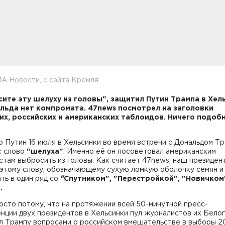
А Новости, с сайта Кремля
ите эту шелуху из головы", защитил Путин Трампа в Хел
льда нет компромата. 47news посмотрел на заголовки
их, российских и американских таблоидов. Ничего подоб
 Путин 16 июля в Хельсинки во время встречи с Дональдом Т
с слово
"шелуха"
. Именно её он посоветовал американским
там выбросить из головы. Как считает 47news, наш президен
этому слову, обозначающему сухую ломкую оболочку семян и 
ть в один ряд со
"
Спутником", "Перестройкой", "Новичком
.
осто потому, что на протяжении всей 50-минутной пресс-
нции двух президентов в Хельсинки пул журналистов их Бело
л Трампу вопросами о российском вмешательстве в выборы 2