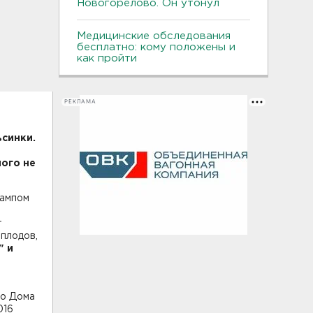
Новогорелово. Он утонул
Медицинские обследования
бесплатно: кому положены и
как пройти
РЕКЛАМА
ьсинки.
ного не
рампом
т
плодов,
" и
го Дома
016