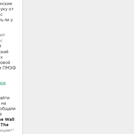
анские
уку от
ос
ь ли у
сей
рс
й
ский
их
ловой
ам ПМЭФ
док
найти
 на
ообщали
в
he Wall
 The
рицает"
.