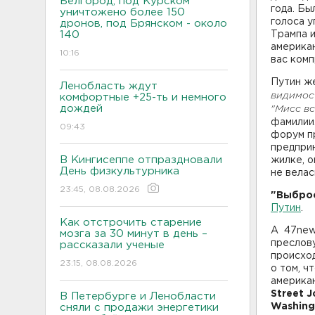
Белгород, под Курском
года. Бы
уничтожено более 150
голоса у
дронов, под Брянском - около
140
Трампа и
американ
10:16
вас ком
Путин же
Ленобласть ждут
видимост
комфортные +25-ть и немного
дождей
"Мисс вс
фамилии.
09:43
форум п
предприн
В Кингисеппе отпраздновали
жилке, о
День физкультурника
не велас
23:45, 08.08.2026
"Выброс
Путин
.
Как отстрочить старение
А 47new
мозга за 30 минут в день –
преслов
рассказали ученые
происход
23:15, 08.08.2026
о том, ч
американ
Street J
В Петербурге и Ленобласти
Washing
сняли с продажи энергетики