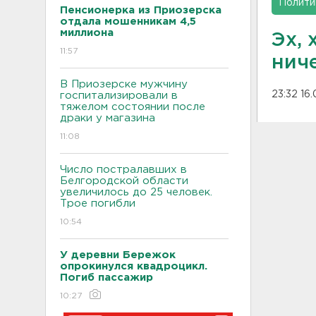
Полити
Пенсионерка из Приозерска
отдала мошенникам 4,5
миллиона
Эх, 
11:57
нич
В Приозерске мужчину
23:32 16.
госпитализировали в
тяжелом состоянии после
драки у магазина
11:08
Число постралавших в
Белгородской области
увеличилось до 25 человек.
Трое погибли
10:54
У деревни Бережок
опрокинулся квадроцикл.
Погиб пассажир
10:27