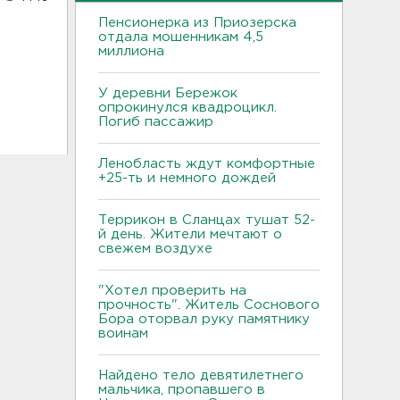
Пенсионерка из Приозерска
отдала мошенникам 4,5
миллиона
У деревни Бережок
опрокинулся квадроцикл.
Погиб пассажир
Ленобласть ждут комфортные
+25-ть и немного дождей
Террикон в Сланцах тушат 52-
й день. Жители мечтают о
свежем воздухе
"Хотел проверить на
прочность". Житель Соснового
Бора оторвал руку памятнику
воинам
Найдено тело девятилетнего
мальчика, пропавшего в