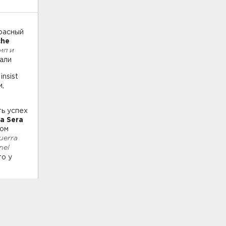
расный
che
мп и
али
insist
м,
ь успех
la Sera
том
Guerra
nel
то у