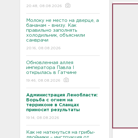
20:48, 08.08.2026
Молоку не место на дверце, а
бананам – внизу. Как
правильно заполнять
холодильник, объяснили
санврачи
20:16, 08.08.2026
Обновленная аллея
императора Павла I
открылась в Гатчине
19:46, 08.08.2026
Администрация Ленобласти:
Борьба с огнем на
терриконе в Сланцах
приносит результаты
19:14, 08.08.2026
Как не наткнуться на грибы-
двойники – инструкция от