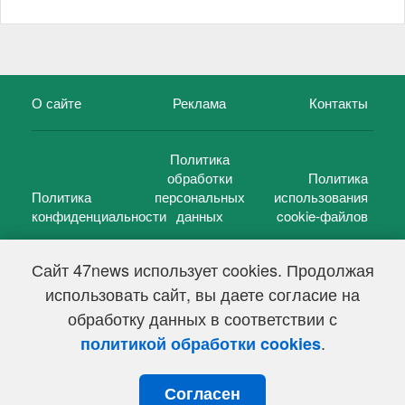
О сайте
Реклама
Контакты
Политика
обработки
Политика
Политика
персональных
использования
конфиденциальности
данных
cookie-файлов
Сайт 47news использует cookies. Продолжая
использовать сайт, вы даете согласие на
©
47 новостей (47 news)
2005 — 2026 г.
обработку данных в соответствии с
Свидетельство о регистрации СМИ Эл № ФС 77-39848, выдано
Федеральной службой по надзору в сфере связи,
.
политикой обработки cookies
информационных технологий и массовых коммуникаций
(Роскомнадзор) от 18 мая 2010г.
Согласен