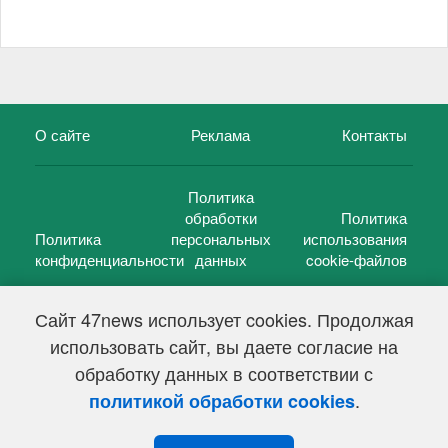
О сайте
Реклама
Контакты
Политика
обработки
Политика
Политика
персональных
использования
конфиденциальности
данных
cookie-файлов
Сайт 47news использует cookies. Продолжая
использовать сайт, вы даете согласие на
©
47 новостей (47 news)
2005 — 2026 г.
обработку данных в соответствии с
Свидетельство о регистрации СМИ Эл № ФС 77-39848, выдано
Федеральной службой по надзору в сфере связи,
.
политикой обработки cookies
информационных технологий и массовых коммуникаций
(Роскомнадзор) от 18 мая 2010г.