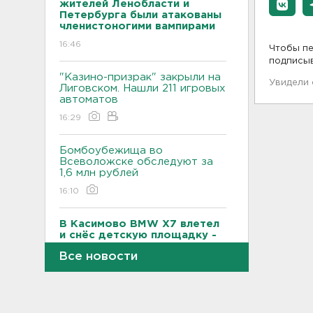
жителей Ленобласти и
Петербурга были атакованы
членистоногими вампирами
16:46
Чтобы пе
подписы
"Казино-призрак" закрыли на
Увидели
Лиговском. Нашли 211 игровых
автоматов
16:29
Бомбоубежища во
Всеволожске обследуют за
1,6 млн рублей
16:10
В Касимово BMW X7 влетел
и снёс детскую площадку -
фото
Все новости
15:51
Лобовая авария собрала
пробку больше 8 км на