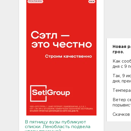
РЕКЛАМА
Новая р
гроз.
Как сооб
дня с 9 п
Так, 9 и
дня, пре
Температу
Ветер се
порывис
Скачков 
В пятницу вузы публикуют
списки. Ленобласть подвела