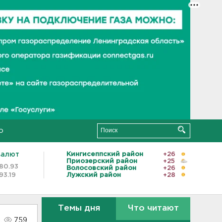
о
валют
Кингисеппский район
+26
Приозерский район
+25
80.93
Волосовский район
+26
93.19
Лужский район
+28
Темы дня
Что читают
759