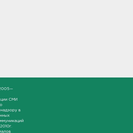
2005—
ации СМИ
но
надзору в
онных
оммуникаций
 2010г.
иалов