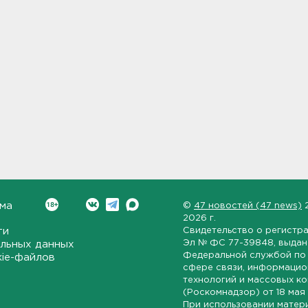
ма
©
47 новостей (47 news)
2026 г.
ти
Свидетельство о регистр
Эл № ФС 77-39848
, выда
льных данных
Федеральной службой по 
kie-файлов
сфере связи, информаци
технологий и массовых к
(Роскомнадзор) от
18 мая
При использовании матер