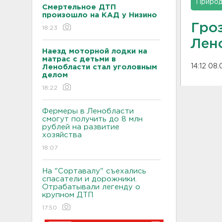
Приро
Смертельное ДТП
произошло на КАД у Низино
Гроз
18:23
Лен
Наезд моторной лодки на
матрас с детьми в
14:12 08.
Ленобласти стал уголовным
делом
18:22
Фермеры в Ленобласти
смогут получить до 8 млн
рублей на развитие
хозяйства
18:07
На "Сортавалу" съехались
спасатели и дорожники.
Отрабатывали легенду о
крупном ДТП
17:50