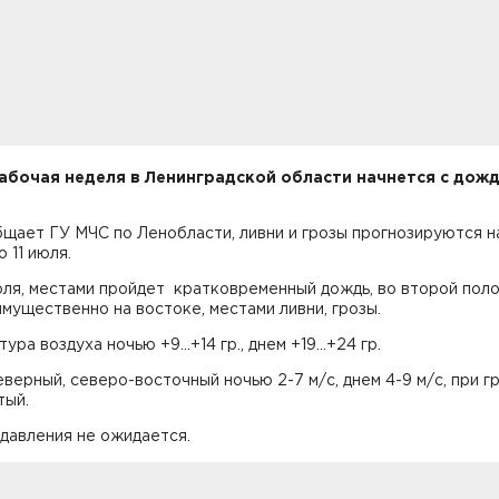
абочая неделя в Ленинградской области начнется с дожд
щает ГУ МЧС по Ленобласти, ливни и грозы прогнозируются н
о 11 июля.
юля, местами пройдет кратковременный дождь, во второй пол
имущественно на востоке, местами ливни, грозы.
ра воздуха ночью +9...+14 гр., днем +19...+24 гр.
верный, северо-восточный ночью 2-7 м/с, днем 4-9 м/с, при г
тый.
давления не ожидается.