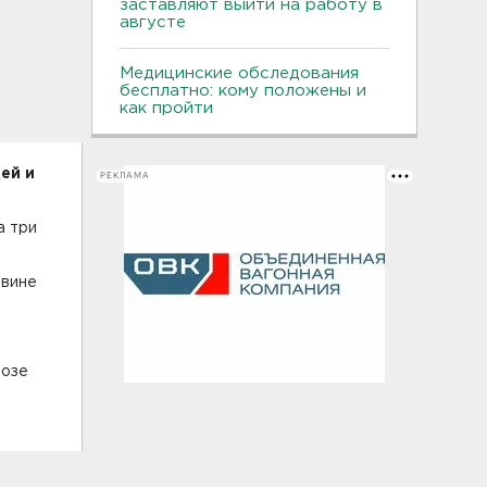
заставляют выйти на работу в
августе
Медицинские обследования
бесплатно: кому положены и
как пройти
ей и
РЕКЛАМА
а три
овине
розе