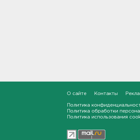
"Коле" - фото
15:32
Стало известно, зачем
депутатов ЗакСа экстренно
вызывают на работу
15:14
Жителей Ленобласти
предупреждают, что погода
завтра испортится, и
серьезно
15:01
О сайте
Контакты
Рекла
Во Всеволожском районе
ищут девушку-волонтера
Политика конфиденциальнос
14:49
Политика обработки персона
Политика использования coo
В Нижегородской области
четверо пострадали от
атаки БПЛА, в Брянской
области - пятеро раненых и