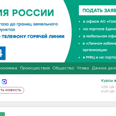
кономика
Происшествия
Общество
Чтиво
Дачное дел
Курсы 
USD ЦБ
ть новость
EUR ЦБ