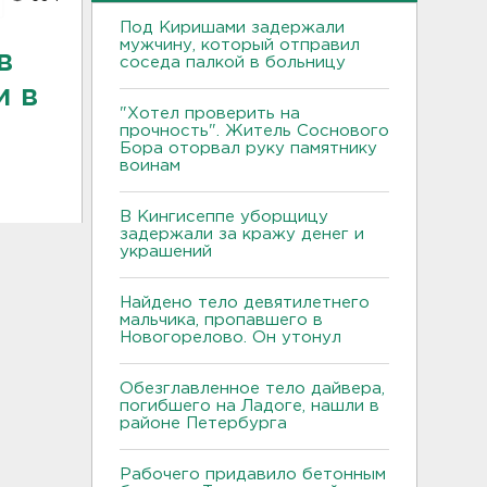
Под Киришами задержали
мужчину, который отправил
в
соседа палкой в больницу
и в
"Хотел проверить на
прочность". Житель Соснового
Бора оторвал руку памятнику
воинам
В Кингисеппе уборщицу
задержали за кражу денег и
украшений
Найдено тело девятилетнего
мальчика, пропавшего в
Новогорелово. Он утонул
Обезглавленное тело дайвера,
погибшего на Ладоге, нашли в
районе Петербурга
Рабочего придавило бетонным