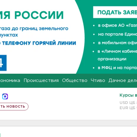
кономика
Происшествия
Общество
Чтиво
Дачное дел
Курсы 
USD ЦБ
ть новость
EUR ЦБ