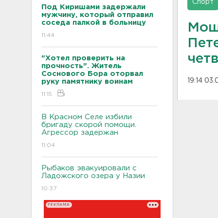
Спорт
Под Киришами задержали
мужчину, который отправил
соседа палкой в больницу
Мощ
11:44
Пет
чет
"Хотел проверить на
прочность". Житель
Соснового Бора оторвал
19:14 03.
руку памятнику воинам
11:15
В Красном Селе избили
бригаду скорой помощи.
Агрессор задержан
11:04
Рыбаков эвакуировали с
Ладожского озера у Назии
10:37
РЕКЛАМА