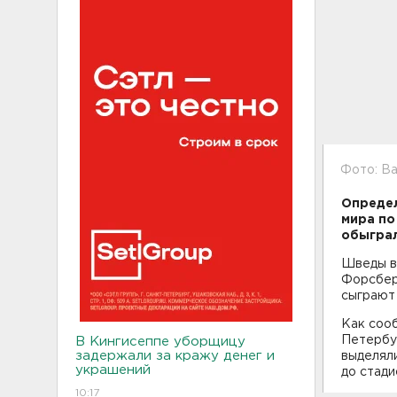
Фото: В
Определ
мира по
обыграл
Шведы вы
Форсбер
сыграют 
Как соо
Петербу
В Кингисеппе уборщицу
задержали за кражу денег и
выделял
украшений
до стади
10:17