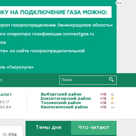
о
валют
Выборгский район
+16
Бокситогорский район
+18
82.17
Тосненский район
+18
94.84
Кингисеппский район
+16
Темы дня
Что читают
694