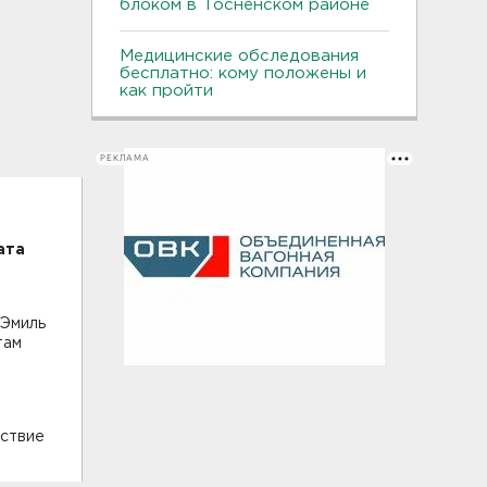
блоком в Тосненском районе
Медицинские обследования
бесплатно: кому положены и
как пройти
РЕКЛАМА
ата
 Эмиль
там
ествие