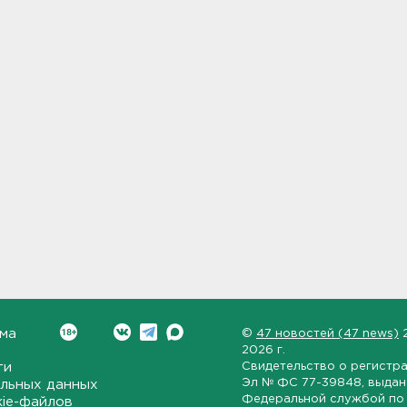
ма
©
47 новостей (47 news)
2026 г.
ти
Свидетельство о регистр
Эл № ФС 77-39848
, выда
льных данных
Федеральной службой по 
kie-файлов