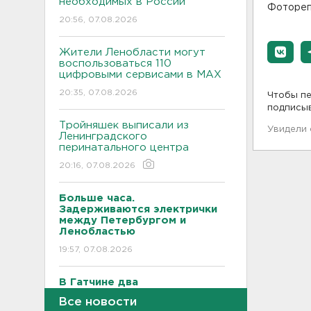
необходимых в России
Фотореп
20:56, 07.08.2026
Жители Ленобласти могут
воспользоваться 110
цифровыми сервисами в МАХ
20:35, 07.08.2026
Чтобы пе
подписы
Тройняшек выписали из
Увидели
Ленинградского
перинатального центра
20:16, 07.08.2026
Больше часа.
Задерживаются электрички
между Петербургом и
Ленобластью
19:57, 07.08.2026
В Гатчине два
спецтранспорта не поделили
Все новости
дорогу