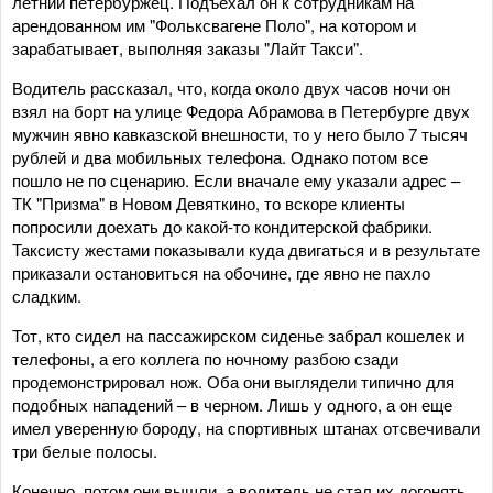
летний петербуржец. Подъехал он к сотрудникам на
арендованном им "Фольксвагене Поло", на котором и
зарабатывает, выполняя заказы "Лайт Такси".
Водитель рассказал, что, когда около двух часов ночи он
взял на борт на улице Федора Абрамова в Петербурге двух
мужчин явно кавказской внешности, то у него было 7 тысяч
рублей и два мобильных телефона. Однако потом все
пошло не по сценарию. Если вначале ему указали адрес –
ТК "Призма" в Новом Девяткино, то вскоре клиенты
попросили доехать до какой-то кондитерской фабрики.
Таксисту жестами показывали куда двигаться и в результате
приказали остановиться на обочине, где явно не пахло
сладким.
Тот, кто сидел на пассажирском сиденье забрал кошелек и
телефоны, а его коллега по ночному разбою сзади
продемонстрировал нож. Оба они выглядели типично для
подобных нападений – в черном. Лишь у одного, а он еще
имел уверенную бороду, на спортивных штанах отсвечивали
три белые полосы.
Конечно, потом они вышли, а водитель не стал их догонять,