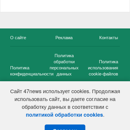
О сайте
Реклама
Контакты
Политика
обработки
Политика
Политика
персональных
использования
конфиденциальности
данных
cookie-файлов
Сайт 47news использует cookies. Продолжая
использовать сайт, вы даете согласие на
©
47 новостей (47 news)
2005 — 2026 г.
обработку данных в соответствии с
Свидетельство о регистрации СМИ Эл № ФС 77-39848, выдано
Федеральной службой по надзору в сфере связи,
.
политикой обработки cookies
информационных технологий и массовых коммуникаций
(Роскомнадзор) от 18 мая 2010г.