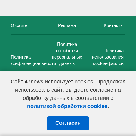
О сайте
Реклама
Контакты
Политика
обработки
Политика
Политика
персональных
использования
конфиденциальности
данных
cookie-файлов
Сайт 47news использует cookies. Продолжая
использовать сайт, вы даете согласие на
©
47 новостей (47 news)
2005 — 2026 г.
обработку данных в соответствии с
Свидетельство о регистрации СМИ Эл № ФС 77-39848, выдано
Федеральной службой по надзору в сфере связи,
.
политикой обработки cookies
информационных технологий и массовых коммуникаций
(Роскомнадзор) от 18 мая 2010г.
Согласен