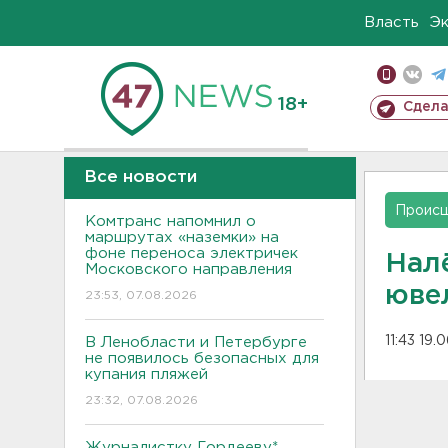
Власть
Э
18+
Сдела
Все новости
Проис
Комтранс напомнил о
маршрутах «наземки» на
фоне переноса электричек
Нал
Московского направления
юве
23:53, 07.08.2026
11:43 19.
В Ленобласти и Петербурге
не появилось безопасных для
купания пляжей
23:32, 07.08.2026
Журналистку Гордееву*