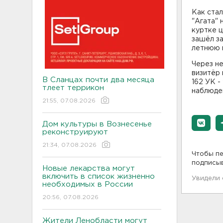
Как стал
"Агата" 
куртке ц
зашёл з
летнюю 
Через не
визитёр 
В Сланцах почти два месяца
162 УК -
тлеет террикон
наблюден
21:55, 07.08.2026
Дом культуры в Вознесенье
реконструируют
21:34, 07.08.2026
Чтобы пе
подписы
Новые лекарства могут
включить в список жизненно
Увидели
необходимых в России
20:56, 07.08.2026
Жители Ленобласти могут