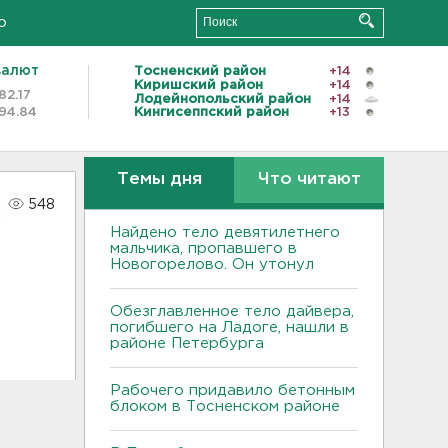
о
валют
Тосненский район
+14
Киришский район
+14
82.17
Лодейнопольский район
+14
94.84
Кингисеппский район
+13
Темы дня
Что читают
548
Найдено тело девятилетнего
мальчика, пропавшего в
Новогорелово. Он утонул
Обезглавленное тело дайвера,
погибшего на Ладоге, нашли в
районе Петербурга
Рабочего придавило бетонным
блоком в Тосненском районе