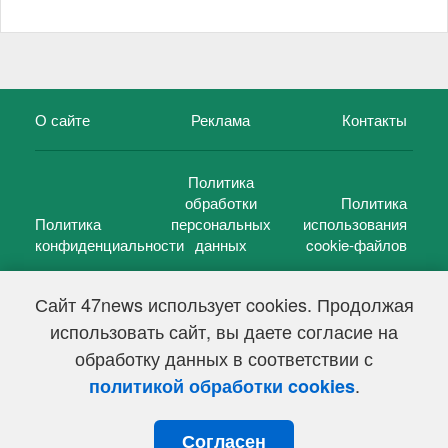
О сайте
Реклама
Контакты
Политика
обработки
Политика
Политика
персональных
использования
конфиденциальности
данных
cookie-файлов
Сайт 47news использует cookies. Продолжая
использовать сайт, вы даете согласие на
©
47 новостей (47 news)
2005 — 2026 г.
обработку данных в соответствии с
Свидетельство о регистрации СМИ Эл № ФС 77-39848, выдано
Федеральной службой по надзору в сфере связи,
.
политикой обработки cookies
информационных технологий и массовых коммуникаций
(Роскомнадзор) от 18 мая 2010г.
Согласен