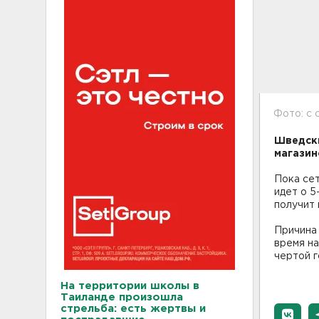
Фото: с 
Шведски
магазин
Пока сет
идет о 5
получит 
Причина 
время на
чертой 
На территории школы в
Таиланде произошла
стрельба: есть жертвы и