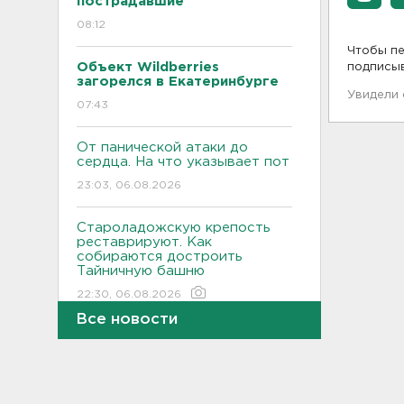
пострадавшие
08:12
Чтобы пе
Объект Wildberries
подписы
загорелся в Екатеринбурге
Увидели
07:43
От панической атаки до
сердца. На что указывает пот
23:03, 06.08.2026
Староладожскую крепость
реставрируют. Как
собираются достроить
Тайничную башню
22:30, 06.08.2026
Все новости
Мошенники меняют
общественные USB-зарядки.
Как уберечься от кражи
данных
22:02, 06.08.2026