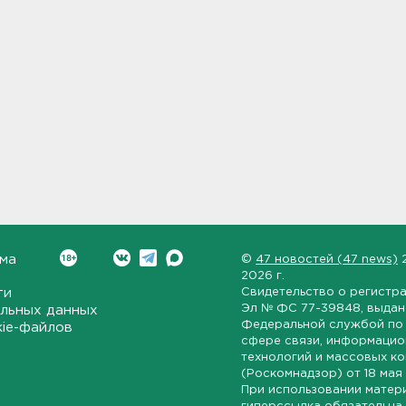
ма
©
47 новостей (47 news)
2026 г.
ти
Свидетельство о регистр
Эл № ФС 77-39848
, выда
льных данных
Федеральной службой по 
kie-файлов
сфере связи, информаци
технологий и массовых к
(Роскомнадзор) от
18 мая
При использовании матер