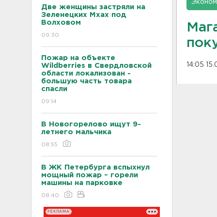
Эконом
Две женщины застряли на
Зеленецких Мхах под
Волховом
Маг
09:30
пок
Пожар на объекте
14:05 15.
Wildberries в Свердловской
области локализован -
большую часть товара
спасли
09:14
В Новогорелово ищут 9-
летнего мальчика
08:55
В ЖК Петербурга вспыхнул
мощный пожар – горели
машины на парковке
08:40
РЕКЛАМА