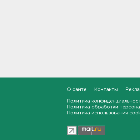
От Wildberries — со справкой.
Как предпринимателям
подтвердить ущерб от атак
на склады
21:37, 06.08.2026
Тело погибшего
обнаружено после пожара в
Гатчине
21:12, 06.08.2026
В Госдуму внесут
О сайте
Контакты
Рекла
законопроект об отмене ЕГЭ
в России
Политика конфиденциальнос
21:02, 06.08.2026
Политика обработки персона
Политика использования coo
Волонтеры "ЛизаАлерт"
нашли 320 человек за месяц в
Ленобласти и Петербурге
20:40, 06.08.2026