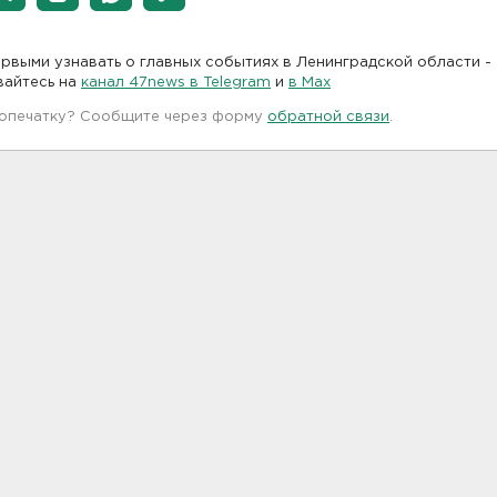
рвыми узнавать о главных событиях в Ленинградской области -
вайтесь на
канал 47news в Telegram
и
в Maх
 опечатку? Сообщите через форму
обратной связи
.