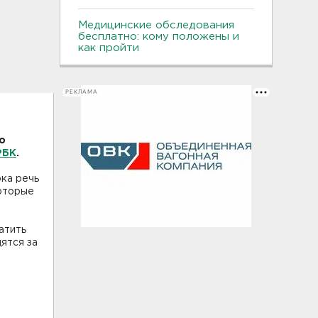
Медицинские обследования
бесплатно: кому положены и
как пройти
РЕКЛАМА
о
РБК
.
ока речь
которые
атить
ятся за