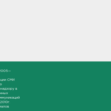
2005—
ации СМИ
но
надзору в
онных
оммуникаций
 2010г.
иалов