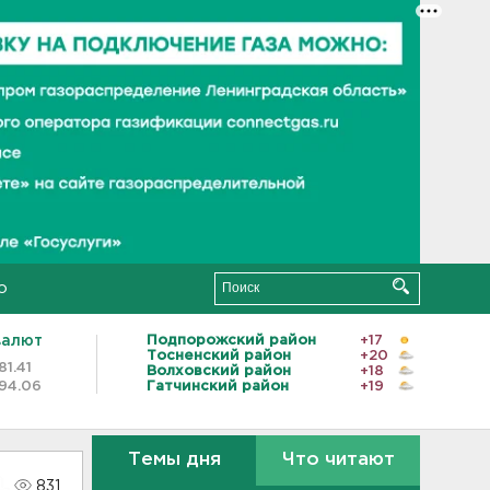
о
валют
Подпорожский район
+17
Тосненский район
+20
81.41
Волховский район
+18
94.06
Гатчинский район
+19
Темы дня
Что читают
831