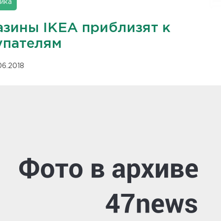
ика
азины IKEA приблизят к
упателям
06.2018