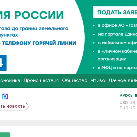
кономика
Происшествия
Общество
Чтиво
Дачное дел
Курсы 
USD ЦБ
ть новость
EUR ЦБ