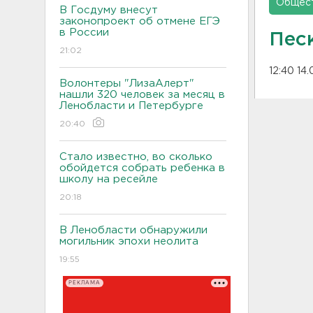
Общес
В Госдуму внесут
законопроект об отмене ЕГЭ
в России
Пес
21:02
12:40 14.
Волонтеры "ЛизаАлерт"
нашли 320 человек за месяц в
Ленобласти и Петербурге
20:40
Стало известно, во сколько
обойдется собрать ребенка в
школу на ресейле
20:18
В Ленобласти обнаружили
могильник эпохи неолита
19:55
РЕКЛАМА