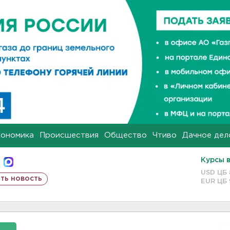
кономика
Происшествия
Общество
Чтиво
Дачное дел
Курсы 
USD ЦБ
ть новость
EUR ЦБ