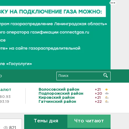
о
валют
Волосовский район
+21
Подпорожский район
+20
80.93
Кировский район
+21
93.19
Гатчинский район
+22
Темы дня
Что читают
821