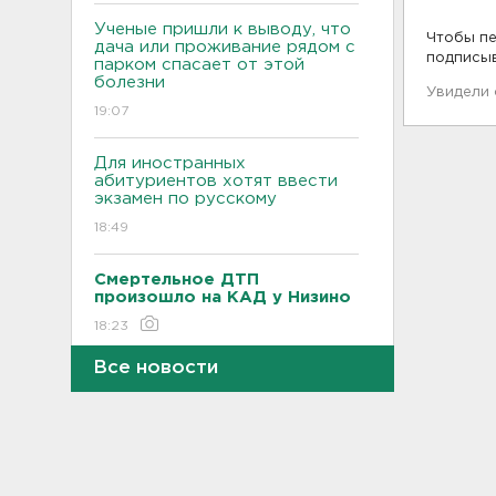
Ученые пришли к выводу, что
Чтобы пе
дача или проживание рядом с
подписы
парком спасает от этой
болезни
Увидели
19:07
Для иностранных
абитуриентов хотят ввести
экзамен по русскому
18:49
Смертельное ДТП
произошло на КАД у Низино
18:23
Все новости
Наезд моторной лодки на
матрас с детьми в
Ленобласти стал уголовным
делом
18:22