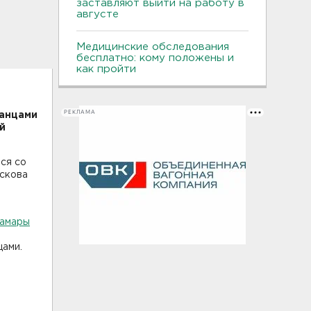
заставляют выйти на работу в
августе
Медицинские обследования
бесплатно: кому положены и
как пройти
РЕКЛАМА
ранцами
й
ся со
ескова
Тамары
цами.