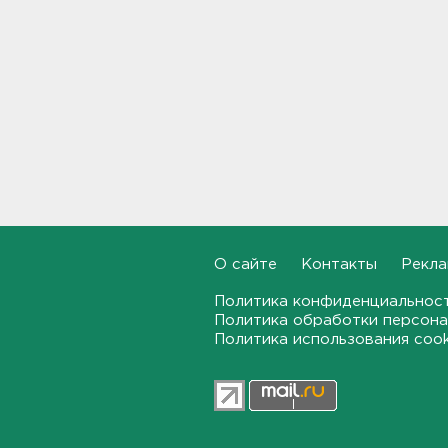
Фермеры в Ленобласти
смогут получить до 8 млн
рублей на развитие
хозяйства
18:07
На "Сортавалу" съехались
спасатели и дорожники.
Отрабатывали легенду о
крупном ДТП
17:50
В пятницу вузы публикуют
О сайте
Контакты
Рекла
списки. Ленобласть подвела
итоги приемной
Политика конфиденциальнос
кампании-2026
Политика обработки персона
17:36
Политика использования coo
Руководителя ячейки
мормонов из Выборга
задержали за
финансирование ФБК*