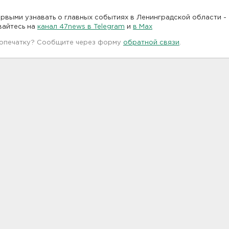
рвыми узнавать о главных событиях в Ленинградской области -
вайтесь на
канал 47news в Telegram
и
в Maх
 опечатку? Сообщите через форму
обратной связи
.