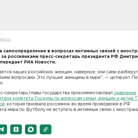
ws.ru
а самоопределение в вопросах интимных связей с иност
 за россиянками пресс-секретарь президента РФ Дмитри
 передает РИА Новости.
ается наших российских женщин, наверное, они сами разберут
оими вопросами. Это лучшие женщины в мире", — цитирует П
о.
сс-секретарь главы государства прокомментировал
заявление
ителя комитета Госдумы по вопросам семьи, женщин и детей 
ой
, которая призвала россиянок во время проведения в РФ
та мира по футболу не вступать в интимные связи с иностран