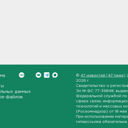
ма
©
47 новостей (47 news)
2026 г.
ти
Свидетельство о регистр
Эл № ФС 77-39848
, выда
льных данных
Федеральной службой по 
kie-файлов
сфере связи, информаци
технологий и массовых к
(Роскомнадзор) от
18 мая
При использовании матер
гиперссылка обязательна.