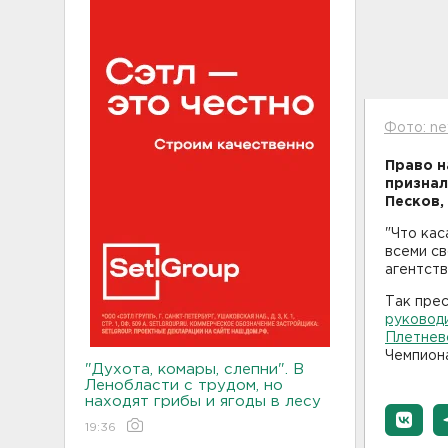
Фото: ne
Право н
признал
Песков,
"Что кас
всеми св
агентств
Так пре
руковод
Плетнев
Чемпиона
"Духота, комары, слепни". В
Ленобласти с трудом, но
находят грибы и ягоды в лесу
19:36