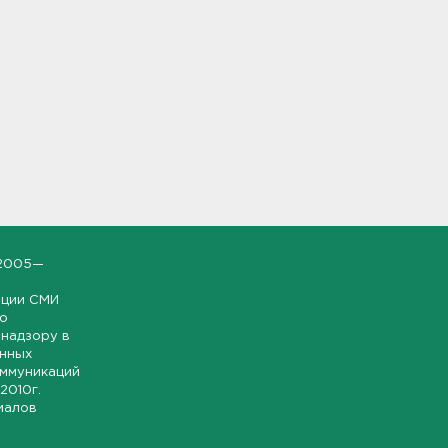
2005—
ации СМИ
но
надзору в
онных
оммуникаций
 2010г.
иалов