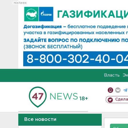
РЕКЛАМА
Власть
Э
18+
Сдела
Все новости