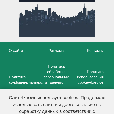
О сайте
Реклама
Контакты
Политика
обработки
Политика
Политика
персональных
использования
конфиденциальности
данных
cookie-файлов
Сайт 47news использует cookies. Продолжая
использовать сайт, вы даете согласие на
©
47 новостей (47 news)
2005 — 2026 г.
обработку данных в соответствии с
Свидетельство о регистрации СМИ Эл № ФС 77-39848, выдано