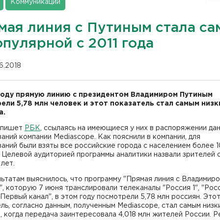
Коммуникации
мая линия с Путиным стала са
пулярной с 2011 года
06.2018
году прямую линию с президентом Владимиром Путиным
ели 5,78 млн человек и этот показатель стал самым низк
а.
 пишет
РБК
, ссылаясь на имеющиеся у них в распоряжении да
аний компании Mediascope. Как пояснили в компании, для
аний были взяты все российские города с населением более 1
. Целевой аудиторией программы аналитики назвали зрителей
лет.​
ьтатам выяснилось, что программу "Прямая линия с Владимир
, которую 7 июня транслировали телеканалы "Россия 1", "Росс
"Первый канал", в этом году посмотрели 5,78 млн россиян. Это
ль, согласно данным, полученным Mediascope, стал самым низк
а, когда передача заинтересовала 4,018 млн жителей России. 