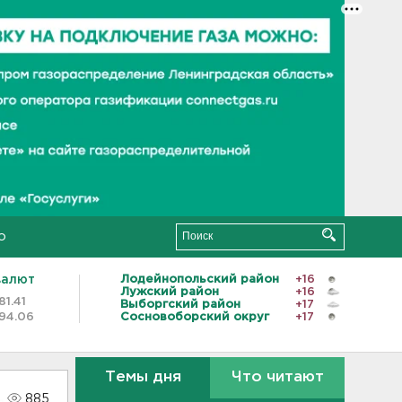
о
валют
Лодейнопольский район
+16
Лужский район
+16
81.41
Выборгский район
+17
94.06
Сосновоборский округ
+17
Темы дня
Что читают
885