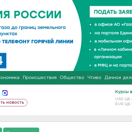
кономика
Происшествия
Общество
Чтиво
Дачное дел
Курсы 
USD ЦБ
ть новость
EUR ЦБ