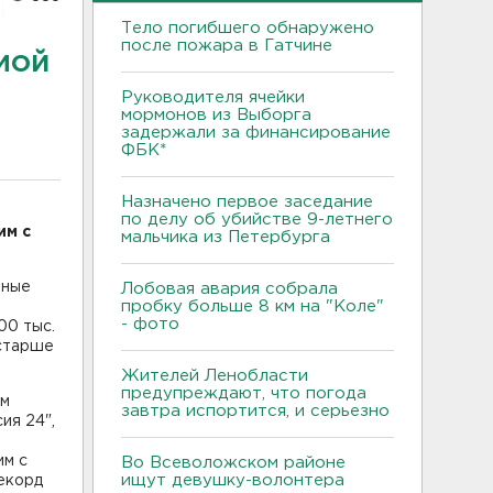
Тело погибшего обнаружено
после пожара в Гатчине
мой
Руководителя ячейки
мормонов из Выборга
задержали за финансирование
ФБК*
Назначено первое заседание
по делу об убийстве 9-летнего
им с
мальчика из Петербурга
нные
Лобовая авария собрала
пробку больше 8 км на "Коле"
- фото
00 тыс.
 старше
Жителей Ленобласти
предупреждают, что погода
ом
завтра испортится, и серьезно
ия 24",
т
им с
Во Всеволожском районе
ищут девушку-волонтера
Рекорд