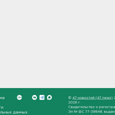
ма
©
47 новостей (47 news)
2026 г.
ти
Свидетельство о регистр
Эл № ФС 77-39848
, выда
льных данных