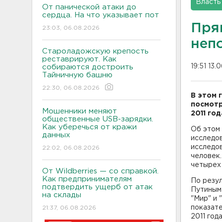
Власть
От панической атаки до
сердца. На что указывает пот
Пря
23:03, 06.08.2026
непо
Староладожскую крепость
реставрируют. Как
19:51 13.
собираются достроить
Тайничную башню
22:30, 06.08.2026
В этом 
посмотр
Мошенники меняют
2011 год
общественные USB-зарядки.
Как уберечься от кражи
Об этом
данных
исследов
исследов
22:02, 06.08.2026
человек
четырех 
От Wildberries — со справкой.
Как предпринимателям
По резул
подтвердить ущерб от атак
Путиным"
на склады
"Мир" и 
показате
21:37, 06.08.2026
2011 год