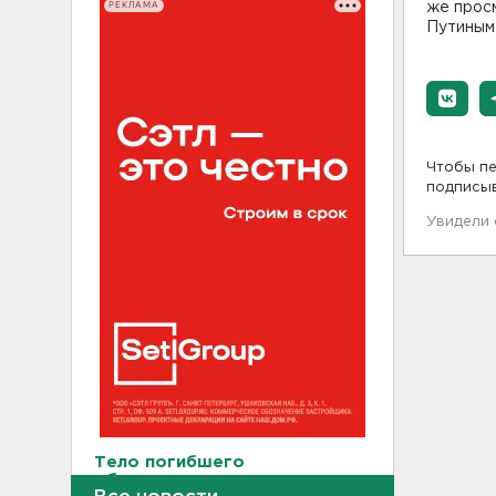
РЕКЛАМА
же просм
Путиным 
Чтобы пе
подписы
Увидели
Тело погибшего
обнаружено после пожара в