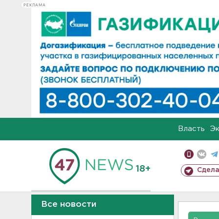
РЕКЛАМА
Власть
Э
18+
Сдела
Все новости