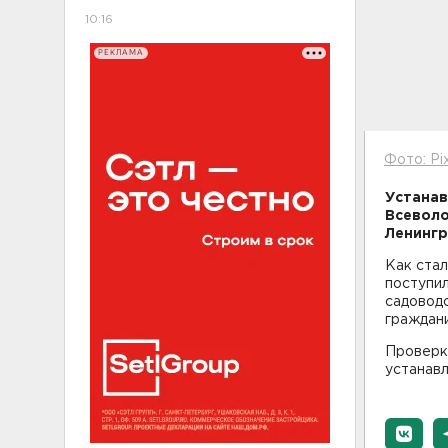
10:16
РЕКЛАМА
Фото: Pi
Устанав
Всеволо
Ленингр
Как стал
поступил
садовод
граждани
Проверк
устанав