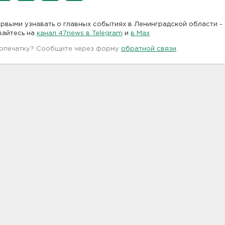
рвыми узнавать о главных событиях в Ленинградской области -
вайтесь на
канал 47news в Telegram
и
в Maх
 опечатку? Сообщите через форму
обратной связи
.