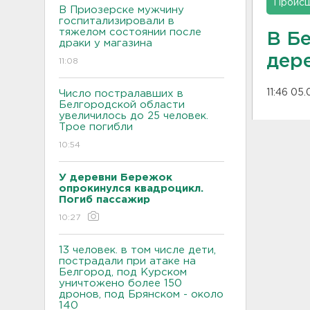
Проис
В Приозерске мужчину
госпитализировали в
тяжелом состоянии после
В Б
драки у магазина
дер
11:08
11:46 05.
Число постралавших в
Белгородской области
увеличилось до 25 человек.
Трое погибли
10:54
У деревни Бережок
опрокинулся квадроцикл.
Погиб пассажир
10:27
13 человек. в том числе дети,
пострадали при атаке на
Белгород, под Курском
уничтожено более 150
дронов, под Брянском - около
140