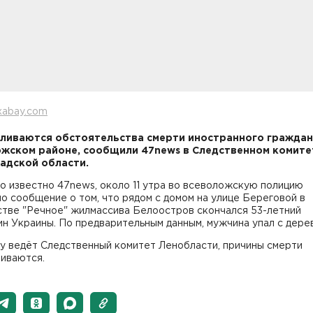
xabay.com
ливаются обстоятельства смерти иностранного граждан
жском районе, сообщили 47news в Следственном комите
адской области.
о известно 47news, около 11 утра во всеволожскую полицию
о сообщение о том, что рядом с домом на улице Береговой в
стве "Речное" жилмассива Белоостров скончался 53-летний
н Украины. По предварительным данным, мужчина упал с дерев
у ведёт Следственный комитет Ленобласти, причины смерти
ливаются.