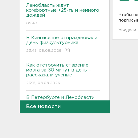
Ленобласть ждут
комфортные +25-ть и немного
дождей
Чтобы пе
подписы
09:43
Увидели
В Кингисеппе отпраздновали
День физкультурника
23:45, 08.08.2026
Как отстрочить старение
мозга за 30 минут в день –
рассказали ученые
23:15, 08.08.2026
В Петербурге и Ленобласти
сняли с продажи энергетики
Все новости
„под губу“ из-за никотина в
составе
22:44, 08.08.2026
За день над Россией сбиты