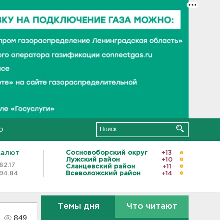
о
валют
Сосновоборский округ
+13
Лужский район
+10
82.17
Сланцевский район
+11
94.84
Всеволожский район
+14
Темы дня
Что читают
849