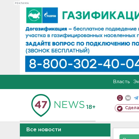
РЕКЛАМА
Власть
Э
18+
Сдела
Все новости