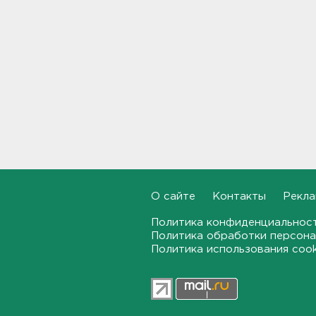
360 украинских
беспилотников
22:11, 08.08.2026
Женщина прыгнула в Неву на
востоке Петербурга
21:41, 08.08.2026
В лобовом столкновении
автомобилей близ Киришей
пострадали дети
21:17, 08.08.2026
О сайте
Контакты
Рекла
Петербургские мосты
окрасятся в цвета
Политика конфиденциальнос
Ленинградской Победы 9
Политика обработки персона
августа
Политика использования coo
20:48, 08.08.2026
Молоку не место на дверце, а
бананам – внизу. Как
правильно заполнять