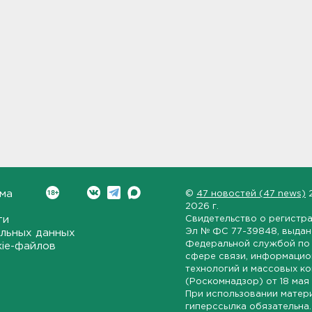
ма
©
47 новостей (47 news)
2026 г.
ти
Свидетельство о регистр
Эл № ФС 77-39848
, выда
льных данных
Федеральной службой по 
kie-файлов
сфере связи, информаци
технологий и массовых к
(Роскомнадзор) от
18 мая
При использовании матер
гиперссылка обязательна.