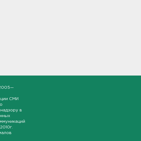
2005—
ации СМИ
но
надзору в
онных
оммуникаций
 2010г.
иалов