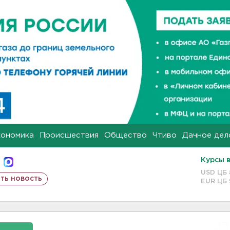
кономика
Происшествия
Общество
Чтиво
Дачное дел
Курсы 
USD ЦБ
ть новость
EUR ЦБ