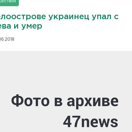
шествия
елоострове украинец упал с
ева и умер
06.2018