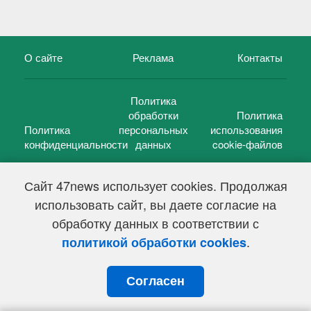
О сайте
Реклама
Контакты
Политика
обработки
Политика
Политика
персональных
использования
конфиденциальности
данных
cookie-файлов
Сайт 47news использует cookies. Продолжая
использовать сайт, вы даете согласие на
©
47 новостей (47 news)
2005 — 2026 г.
обработку данных в соответствии с
Свидетельство о регистрации СМИ Эл № ФС 77-39848, выдано
Федеральной службой по надзору в сфере связи,
.
политикой обработки cookies
информационных технологий и массовых коммуникаций
(Роскомнадзор) от 18 мая 2010г.
Согласен