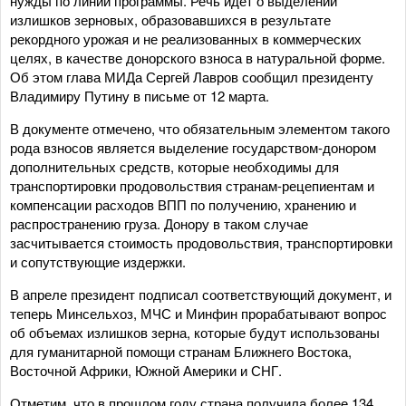
нужды по линии программы. Речь идет о выделении
излишков зерновых, образовавшихся в результате
рекордного урожая и не реализованных в коммерческих
целях, в качестве донорского взноса в натуральной форме.
Об этом глава МИДа Сергей Лавров сообщил президенту
Владимиру Путину в письме от 12 марта.
В документе отмечено, что обязательным элементом такого
рода взносов является выделение государством-донором
дополнительных средств, которые необходимы для
транспортировки продовольствия странам-рецепиентам и
компенсации расходов ВПП по получению, хранению и
распространению груза. Донору в таком случае
засчитывается стоимость продовольствия, транспортировки
и сопутствующие издержки.
В апреле президент подписал соответствующий документ, и
теперь Минсельхоз, МЧС и Минфин прорабатывают вопрос
об объемах излишков зерна, которые будут использованы
для гуманитарной помощи странам Ближнего Востока,
Восточной Африки, Южной Америки и СНГ.
Отметим, что в прошлом году страна получила более 134