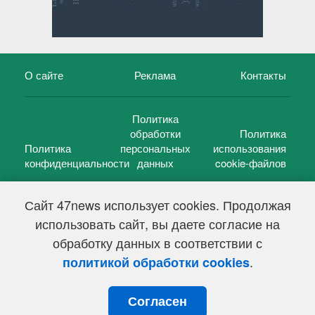
О сайте
Реклама
Контакты
Политика
обработки
Политика
Политика
персональных
использования
конфиденциальности
данных
cookie-файлов
Сайт 47news использует cookies. Продолжая
использовать сайт, вы даете согласие на
©
47 новостей (47 news)
2005 — 2026 г.
обработку данных в соответствии с
Свидетельство о регистрации СМИ Эл № ФС 77-39848, выдано
Федеральной службой по надзору в сфере связи,
.
политикой обработки cookies
информационных технологий и массовых коммуникаций
(Роскомнадзор) от 18 мая 2010г.
Согласен