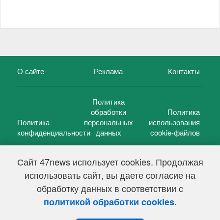
О сайте
Реклама
Контакты
Политика
обработки
Политика
Политика
персональных
использования
конфиденциальности
данных
cookie-файлов
Сайт 47news использует cookies. Продолжая
использовать сайт, вы даете согласие на
©
47 новостей (47 news)
2005 — 2026 г.
обработку данных в соответствии с
Свидетельство о регистрации СМИ Эл № ФС 77-39848, выдано
Федеральной службой по надзору в сфере связи,
.
политикой обработки cookies
информационных технологий и массовых коммуникаций
(Роскомнадзор) от 18 мая 2010г.