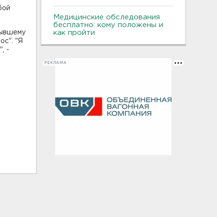
бой
Медицинские обследования
бесплатно: кому положены и
бывшему
как пройти
с". "Я
, -
РЕКЛАМА