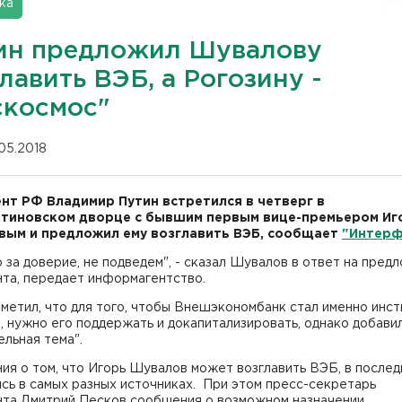
ка
ин предложил Шувалову
лавить ВЭБ, а Рогозину -
скосмос"
.05.2018
нт РФ Владимир Путин встретился в четверг в
тиновском дворце с бывшим первым вице-премьером Иг
ым и предложил ему возглавить ВЭБ, сообщает
"Интерф
 за доверие, не подведем", - сказал Шувалов в ответ на пред
нта, передает информагентство.
метил, что для того, чтобы Внешэкономбанк стал именно инс
, нужно его поддержать и докапитализировать, однако добавил
ельная тема".
я о том, что Игорь Шувалов может возглавить ВЭБ, в послед
сь в самых разных источниках. При этом пресс-секретарь
нта Дмитрий Песков сообщения о возможном назначении