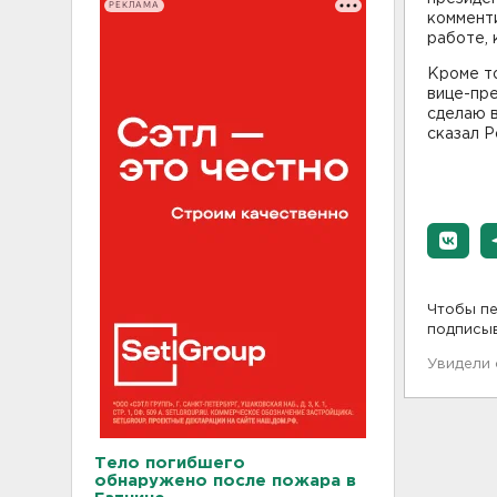
РЕКЛАМА
комменти
работе,
Кроме т
вице-пре
сделаю в
сказал Р
Чтобы пе
подписы
Увидели
Тело погибшего
обнаружено после пожара в