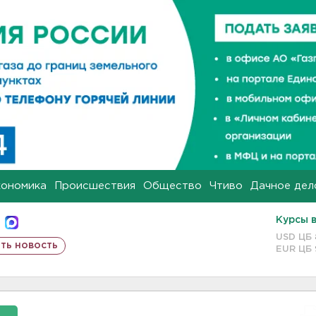
кономика
Происшествия
Общество
Чтиво
Дачное дел
Курсы 
USD ЦБ
ть новость
EUR ЦБ