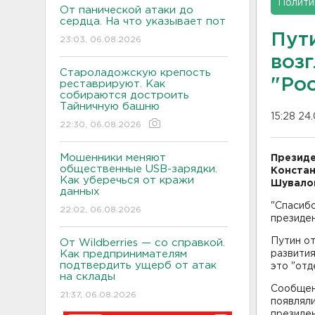
Полити
От панической атаки до
сердца. На что указывает пот
Пут
23:03, 06.08.2026
возг
Староладожскую крепость
"Ро
реставрируют. Как
собираются достроить
Тайничную башню
15:28 24
22:30, 06.08.2026
Мошенники меняют
Президе
общественные USB-зарядки.
Констан
Как уберечься от кражи
Шувалов
данных
"Спасибо
22:02, 06.08.2026
президе
Путин от
От Wildberries — со справкой.
Как предпринимателям
развития
подтвердить ущерб от атак
это "отд
на склады
Сообщени
21:37, 06.08.2026
появляли
президе