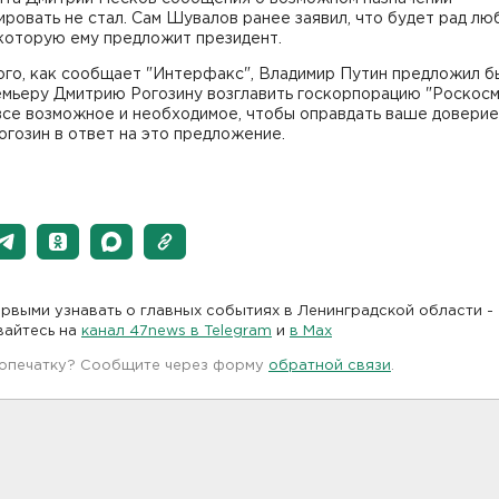
ровать не стал. Сам Шувалов ранее заявил, что будет рад лю
 которую ему предложит президент.
ого, как сообщает "Интерфакс", Владимир Путин предложил 
мьеру Дмитрию Рогозину возглавить госкорпорацию "Роскосмо
се возможное и необходимое, чтобы оправдать ваше доверие"
огозин в ответ на это предложение.
рвыми узнавать о главных событиях в Ленинградской области -
вайтесь на
канал 47news в Telegram
и
в Maх
 опечатку? Сообщите через форму
обратной связи
.