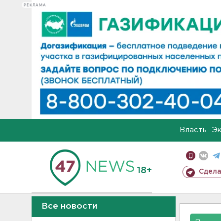
РЕКЛАМА
Власть
Э
18+
Сдела
Все новости