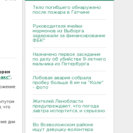
Тело погибшего обнаружено
после пожара в Гатчине
Руководителя ячейки
мормонов из Выборга
задержали за финансирование
ФБК*
Назначено первое заседание
по делу об убийстве 9-летнего
мальчика из Петербурга
орем
акс"
.
Лобовая авария собрала
пробку больше 8 км на "Коле"
ложение
- фото
Жителей Ленобласти
титутом
предупреждают, что погода
, что
завтра испортится, и серьезно
ние дни
Во Всеволожском районе
ищут девушку-волонтера