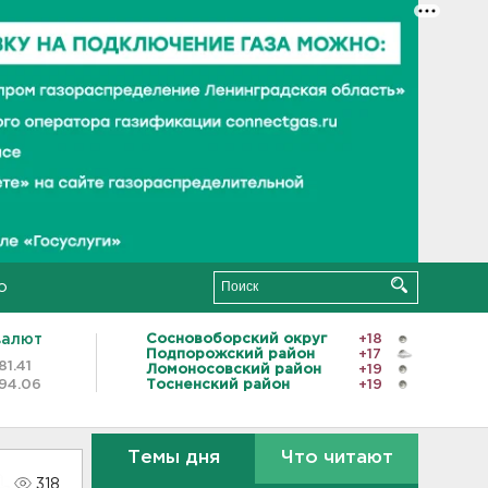
о
валют
Сосновоборский округ
+18
Подпорожский район
+17
81.41
Ломоносовский район
+19
94.06
Тосненский район
+19
Темы дня
Что читают
318