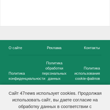
О сайте
Реклама
Контакты
Политика
обработки
Политика
Политика
персональных
использования
конфиденциальности
данных
cookie-файлов
Сайт 47news использует cookies. Продолжая
использовать сайт, вы даете согласие на
©
47 новостей (47 news)
2005 — 2026 г.
обработку данных в соответствии с
Свидетельство о регистрации СМИ Эл № ФС 77-39848, выдано