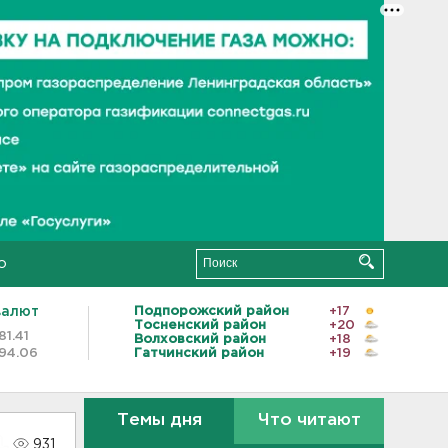
о
валют
Подпорожский район
+17
Тосненский район
+20
81.41
Волховский район
+18
94.06
Гатчинский район
+19
Темы дня
Что читают
931