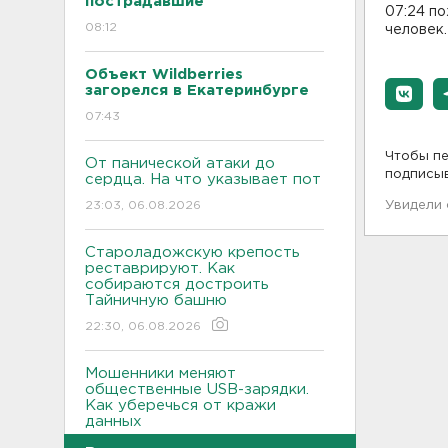
пострадавшие
07:24 по
08:12
человек.
Объект Wildberries
загорелся в Екатеринбурге
07:43
Чтобы пе
От панической атаки до
подписы
сердца. На что указывает пот
23:03, 06.08.2026
Увидели
Староладожскую крепость
реставрируют. Как
собираются достроить
Тайничную башню
22:30, 06.08.2026
Мошенники меняют
общественные USB-зарядки.
Как уберечься от кражи
данных
22:02, 06.08.2026