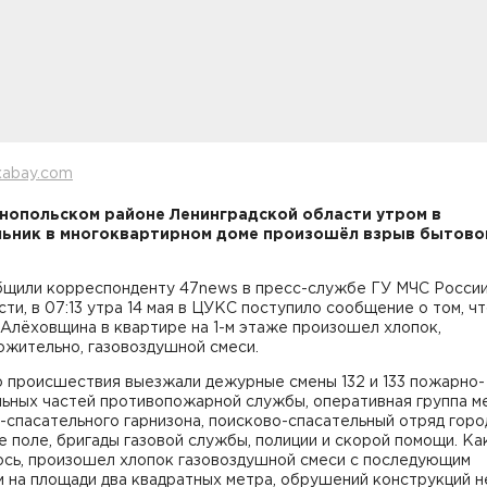
xabay.com
нопольском районе Ленинградской области утром в
ьник в многоквартирном доме произошёл взрыв бытово
бщили корреспонденту 47news в пресс-службе ГУ МЧС России
ти, в 07:13 утра 14 мая в ЦУКС поступило сообщение о том, чт
Алёховщина в квартире на 1-м этаже произошел хлопок,
ожительно, газовоздушной смеси.
о происшествия выезжали дежурные смены 132 и 133 пожарно-
льных частей противопожарной службы, оперативная группа м
спасательного гарнизона, поисково-спасательный отряд горо
 поле, бригады газовой службы, полиции и скорой помощи. Ка
ось, произошел хлопок газовоздушной смеси с последующим
 на площади два квадратных метра, обрушений конструкций н