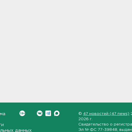
ма
©
47 новостей (47 news)
2026 г.
ти
Свидетельство о регистр
Эл № ФС 77-39848
, выда
льных данных