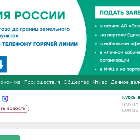
кономика
Происшествия
Общество
Чтиво
Дачное дел
Курсы 
USD ЦБ
ть новость
EUR ЦБ