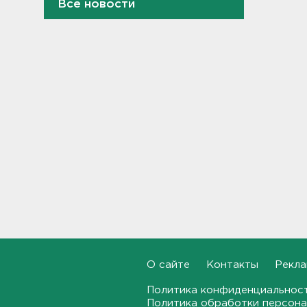
Все новости
От Wildberries — со справкой.
Как предпринимателям
подтвердить ущерб от атак
на склады
21:37, 06.08.2026
Тело погибшего
обнаружено после пожара в
Гатчине
21:12, 06.08.2026
В Госдуму внесут
законопроект об отмене ЕГЭ
в России
21:02, 06.08.2026
Волонтеры "ЛизаАлерт"
О сайте
Контакты
Рекла
нашли 320 человек за месяц в
Ленобласти и Петербурге
Политика конфиденциальнос
20:40, 06.08.2026
Политика обработки персона