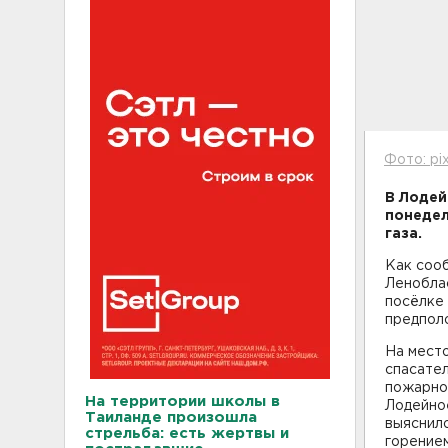
Фото: pi
В Лодей
понедел
газа.
Как соо
Леноблас
посёлке 
предпол
На мест
спасате
пожарно-
На территории школы в
Лодейное
Таиланде произошла
выяснил
стрельба: есть жертвы и
горением