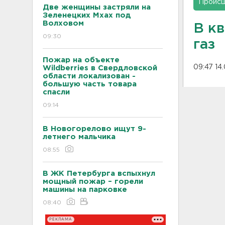
Проис
Две женщины застряли на
Зеленецких Мхах под
Волховом
В к
09:30
газ
Пожар на объекте
09:47 14
Wildberries в Свердловской
области локализован -
большую часть товара
спасли
09:14
В Новогорелово ищут 9-
летнего мальчика
08:55
В ЖК Петербурга вспыхнул
мощный пожар – горели
машины на парковке
08:40
РЕКЛАМА