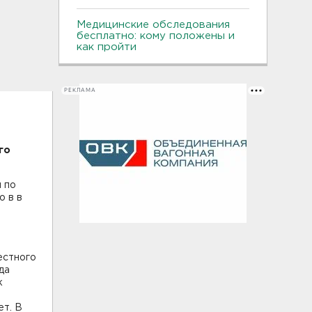
Медицинские обследования
бесплатно: кому положены и
как пройти
РЕКЛАМА
го
 по
о в в
естного
да
к
ет. В