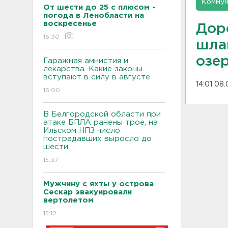
Коммун
От шести до 25 с плюсом -
погода в Ленобласти на
воскресенье
Дор
16:30
шла
озе
Гаражная амнистия и
лекарства. Какие законы
вступают в силу в августе
14:01 08
16:00
В Белгородской области при
атаке БПЛА ранены трое, на
Ильском НПЗ число
пострадавших выросло до
шести
15:37
Мужчину с яхты у острова
Сескар эвакуировали
вертолетом
15:12