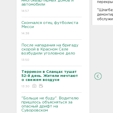
многоквартирных домов и
перекры
автомобили
"Шлагбау
14:57
демонтир
обслужив
Скончался отец футболиста
Месси
14:38
После нападения на бригаду
скорой в Красном Селе
возбудили уголовное дело
13:50
Террикон в Сланцах тушат
52-й день. Жители мечтают
о свежем воздухе
13:30
"Больше не буду". Водителю
пришлось объясняться за
опасный дрифт на
Суворовском