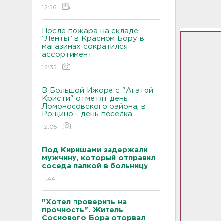
12:56
После пожара на складе
“Ленты” в Красном Бору в
магазинах сократился
ассортимент
12:35
В Большой Ижоре с "Агатой
Кристи" отметят день
Ломоносовского района, в
Рощино - день поселка
12:05
Под Киришами задержали
мужчину, который отправил
соседа палкой в больницу
11:44
"Хотел проверить на
прочность". Житель
Соснового Бора оторвал