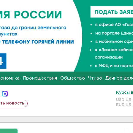
кономика
Происшествия
Общество
Чтиво
Дачное дел
Курсы 
USD ЦБ
ть новость
EUR ЦБ