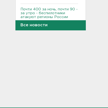
Почти 400 за ночь, почти 90 -
за утро - беспилотники
атакуют регионы России
09:23
Все новости
Комтранс напомнил о
маршрутах «наземки» на
фоне переноса электричек
Московского направления
23:53, 07.08.2026
В Ленобласти и Петербурге
не появилось безопасных для
купания пляжей
23:32, 07.08.2026
Журналистку Гордееву*
хотят объявить в розыск.
Подозревают в фейках об
армии
22:54, 07.08.2026