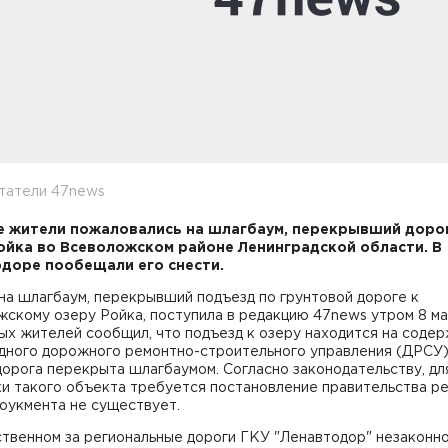
итатели 47news
 жители пожаловались на шлагбаум, перекрывший дорог
ойка во Всеволожском районе Ленинградской области. В
доре пообещали его снести.
на шлагбаум, перекрывший подъезд по грунтовой дороге к
скому озеру Ройка, поступила в редакцию 47news утром 8 ма
ых жителей сообщил, что подъезд к озеру находится на соде
дного дорожного ремонтно-строительного управления (ДРСУ)
орога перекрыта шлагбаумом. Согласно законодательству, дл
и такого объекта требуется постановление правительства ре
оукмента не существует.
ственном за региональные дороги ГКУ "Ленавтодор" незаконн