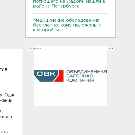
погибшего на Ладоге, нашли в
районе Петербурга
Медицинские обследования
бесплатно: кому положены и
как пройти
РЕКЛАМА
у к
я. Один
ржании
.
я
гиона.
ость