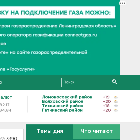
о
валют
Ломоносовский район
+19
Волховский район
+20
82.17
Тихвинский район
+18
94.84
Гатчинский район
+20
Темы дня
Что читают
3390