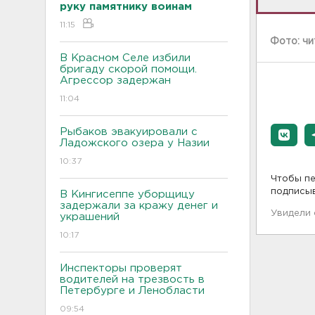
руку памятнику воинам
11:15
Фото: ч
В Красном Селе избили
бригаду скорой помощи.
Агрессор задержан
11:04
Рыбаков эвакуировали с
Ладожского озера у Назии
10:37
Чтобы пе
подписы
В Кингисеппе уборщицу
задержали за кражу денег и
Увидели
украшений
10:17
Инспекторы проверят
водителей на трезвость в
Петербурге и Ленобласти
09:54