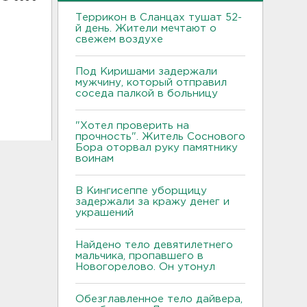
Террикон в Сланцах тушат 52-
й день. Жители мечтают о
свежем воздухе
Под Киришами задержали
мужчину, который отправил
соседа палкой в больницу
"Хотел проверить на
прочность". Житель Соснового
Бора оторвал руку памятнику
воинам
В Кингисеппе уборщицу
задержали за кражу денег и
украшений
Найдено тело девятилетнего
мальчика, пропавшего в
Новогорелово. Он утонул
Обезглавленное тело дайвера,