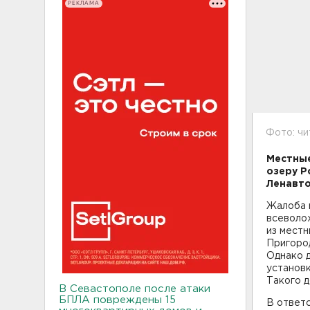
РЕКЛАМА
Фото: ч
Местные
озеру Р
Ленавто
Жалоба 
всеволож
из местн
Пригоро
Однако д
установк
Такого д
В Севастополе после атаки
БПЛА повреждены 15
В ответ