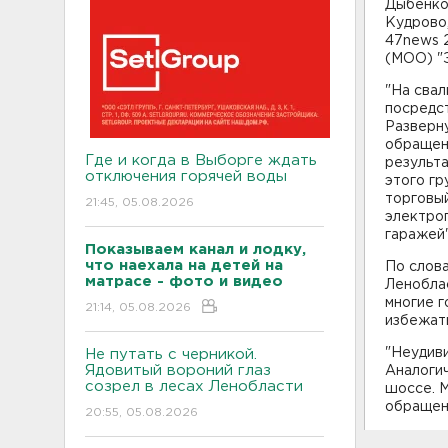
Дыбенко"
Кудрово
47news 
(МОО) "
"На свал
посредст
Разверн
обращени
Где и когда в Выборге ждать
результа
отключения горячей воды
этого гр
торговы
21:45, 05.08.2026
электроп
гаражей"
Показываем канал и лодку,
что наехала на детей на
По слов
матрасе - фото и видео
Леноблас
многие г
21:14, 05.08.2026
избежать
"Неудиви
Не путать с черникой.
Ядовитый вороний глаз
Аналогич
созрел в лесах Ленобласти
шоссе. М
обращени
20:55, 05.08.2026