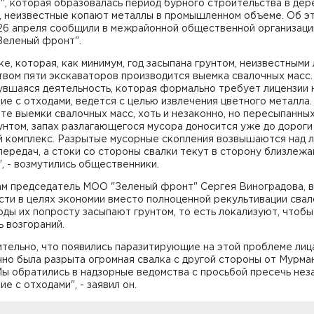
, которая образовалась период бурного строительства в дер
, неизвестные копают металлы в промышленном объеме. Об э
26 апреля сообщили в межрайонной общественной организаци
Зеленый фронт".
ке, которая, как минимум, год засыпана грунтом, неизвестными
вом пяти экскаваторов производится выемка свалочных масс.
увшаяся деятельность, которая формально требует лицензии 
е с отходами, ведется с целью извлечения цветного металла.
те выемки свалочных масс, хоть и незаконно, но пересыпанны
унтом, запах разлагающегося мусора доносится уже до дороги
й комплекс. Разрытые мусорные скопления возвышаются над 
ередач, а стоки со стороны свалки текут в сторону близлеж
, - возмутились общественники.
ам председатель МОО "Зеленый фронт" Сергея Виноградова, в
ти в целях экономии вместо полноценной рекультивации сва
оды их попросту засыпают грунтом, то есть локализуют, чтобы
 возгораний.
тельно, что появились паразитирующие на этой проблеме лиц
но была разрыта огромная свалка с другой стороны от Мурма
ы обратились в надзорные ведомства с просьбой пресечь нез
е с отходами", - заявил он.