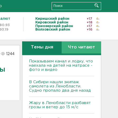
о
валют
Киришский район
+17
Кировский район
+18
80.93
Приозерский район
+17
93.19
Волховский район
+16
Темы дня
Что читают
1244
Показываем канал и лодку, что
наехала на детей на матрасе -
лы
фото и видео
В Сибири нашли экипаж
самолета из Ленобласти.
Судно пропало два дня назад
Жару в Ленобласти разбавят
грозы и ветер до 15 м/с