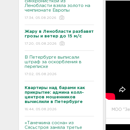
синхронисткой из
Ленобласти взяла золото на
чемпионате Европы
17:34, 05.08.2026
Жару в Ленобласти разбавят
грозы и ветер до 15 м/с
17:20, 05.08.2026
В Петербурге выписали
штраф за оскорбления в
переписке
17:02, 05.08.2026
Квартиры над барами как
прикрытие: админа колл-
центров мошенников
вычислили в Петербурге
16:44, 05.08.2026
МОО "Зе
«Танечкина сосна» из
Сясьстроя заняла третье