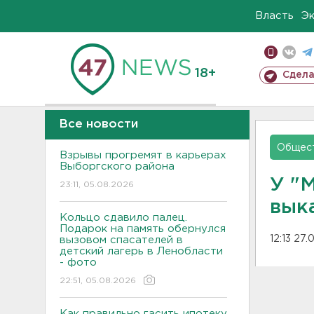
Власть
Э
18+
Сдела
Все новости
Общес
Взрывы прогремят в карьерах
Выборгского района
У "
23:11, 05.08.2026
вык
Кольцо сдавило палец.
Подарок на память обернулся
12:13 27.
вызовом спасателей в
детский лагерь в Ленобласти
- фото
22:51, 05.08.2026
Как правильно гасить ипотеку