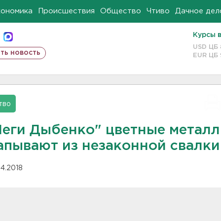
кономика
Происшествия
Общество
Чтиво
Дачное дел
Курсы 
USD ЦБ
ть новость
EUR ЦБ
тво
Меги Дыбенко" цветные метал
апывают из незаконной свалки
04.2018