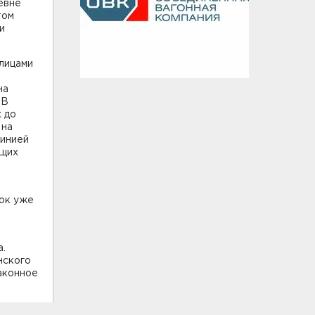
евне
том
и
 лицами
на
 В
х до
 на
линией
ащих
лок уже
а.
нского
аконное