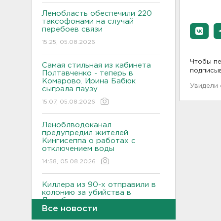
Ленобласть обеспечили 220
таксофонами на случай
перебоев связи
15:25, 05.08.2026
Чтобы пе
Самая стильная из кабинета
подписы
Полтавченко - теперь в
Комарово. Ирина Бабюк
Увидели
сыграла паузу
15:07, 05.08.2026
Леноблводоканал
предупредил жителей
Кингисеппа о работах с
отключением воды
14:58, 05.08.2026
Киллера из 90-х отправили в
колонию за убийства в
Ленобласти
Все новости
14:39, 05.08.2026