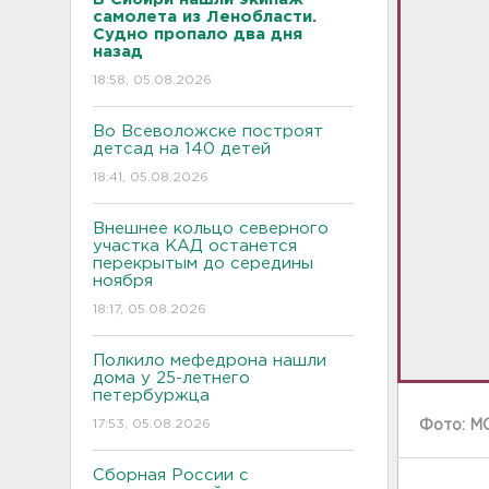
самолета из Ленобласти.
Судно пропало два дня
назад
18:58, 05.08.2026
Во Всеволожске построят
детсад на 140 детей
18:41, 05.08.2026
Внешнее кольцо северного
участка КАД останется
перекрытым до середины
ноября
18:17, 05.08.2026
Полкило мефедрона нашли
дома у 25-летнего
петербуржца
17:53, 05.08.2026
Фото: М
Сборная России с