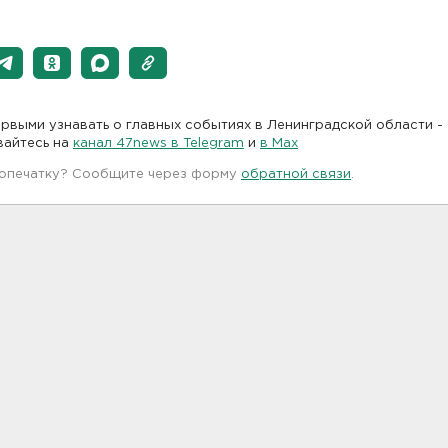
рвыми узнавать о главных событиях в Ленинградской области -
вайтесь на
канал 47news в Telegram
и
в Maх
 опечатку? Сообщите через форму
обратной связи
.