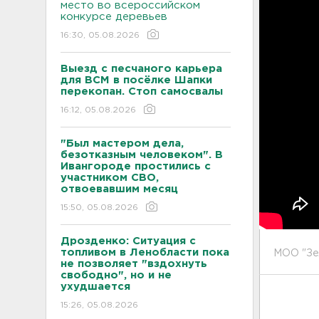
место во всероссийском
конкурсе деревьев
16:30, 05.08.2026
Выезд с песчаного карьера
для ВСМ в посёлке Шапки
перекопан. Стоп самосвалы
16:12, 05.08.2026
"Был мастером дела,
безотказным человеком". В
Ивангороде простились с
участником СВО,
отвоевавшим месяц
15:50, 05.08.2026
Дрозденко: Ситуация с
топливом в Ленобласти пока
МОО "Зе
не позволяет "вздохнуть
свободно", но и не
ухудшается
15:26, 05.08.2026