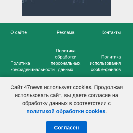
О сайте
Реклама
Контакты
Политика
обработки
Политика
Политика
персональных
использования
конфиденциальности
данных
cookie-файлов
Сайт 47news использует cookies. Продолжая
использовать сайт, вы даете согласие на
©
47 новостей (47 news)
2005 — 2026 г.
обработку данных в соответствии с
Свидетельство о регистрации СМИ Эл № ФС 77-39848, выдано
Федеральной службой по надзору в сфере связи,
.
политикой обработки cookies
информационных технологий и массовых коммуникаций
(Роскомнадзор) от 18 мая 2010г.
Согласен