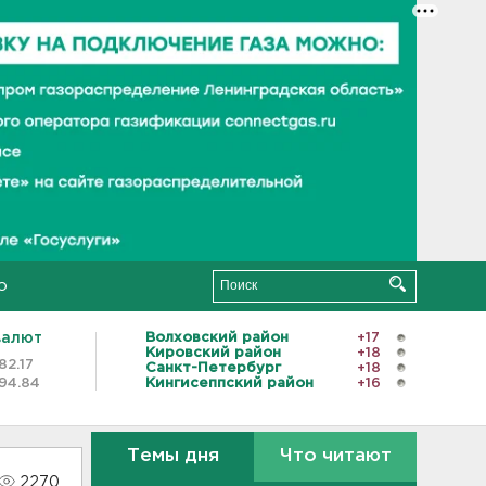
о
валют
Волховский район
+17
Кировский район
+18
82.17
Санкт-Петербург
+18
94.84
Кингисеппский район
+16
Темы дня
Что читают
2270