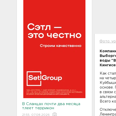
Фото: vo
Компани
Выборге
воды "В
Кингисе
Как стал
на четыр
Куйбыше
основе. 
в связи 
альтерна
Всего ко
В Сланцах почти два месяца
тлеет террикон
Отключе
Ленингра
21:55, 07.08.2026