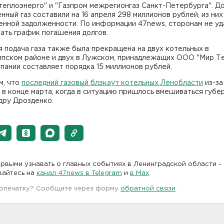
еплоэнерго" и "Газпром межрегионгаз Санкт-Петербурга". До
нный газ составили на 16 апреля 298 миллионов рублей, из них
енной задолженности. По информации 47news, сторонам не уд
ать график погашения долгов.
я подача газа также была прекращена на двух котельных в
ппском районе и двух в Лужском, принадлежащих ООО "Мир Те
пании составляет порядка 15 миллионов рублей.
м, что
последний газовый блэкаут котельных Ленобласти
из-за
 в конце марта, когда в ситуацию пришлось вмешиваться губе
дру Дрозденко.
рвыми узнавать о главных событиях в Ленинградской области -
вайтесь на
канал 47news в Telegram
и
в Maх
 опечатку? Сообщите через форму
обратной связи
.