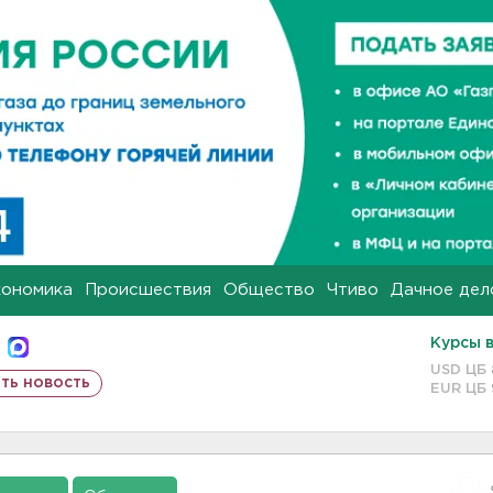
кономика
Происшествия
Общество
Чтиво
Дачное дел
Курсы 
USD ЦБ
ть новость
EUR ЦБ