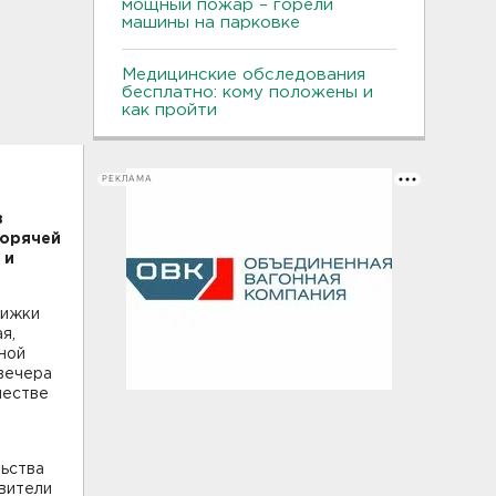
мощный пожар – горели
машины на парковке
Медицинские обследования
бесплатно: кому положены и
как пройти
РЕКЛАМА
в
горячей
 и
вижки
я,
ной
 вечера
честве
ьства
авители