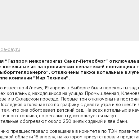
lga-day.ru
я "Газпром межрегионгаз Санкт-Петербург" отключила 
 котельные из-за хронических неплатежей поставщика 
ыборгтеплоэнерго". Отключены также котельные в Луге
ппе компании "Мир Техники".
о известно 47news, 19 апреля в Выборге были перекрыты зад
ех котельных, находящихся на улицах Промышленная, Кленова
ва и в Складском проезде. Первые три отключены на постоян
Последняя отключается по графику с девяти утра и до шести
с тем, что она обогревает детский сад. На всех котельных в ка
тивного топлива, по регламенту, используется мазут.
тельные обогревают около 250 жилых зданий и две бани.
нию предшествовало совещание в комитете по ТЭК правител
дской области 18 апреля, на котором присутствовали предст