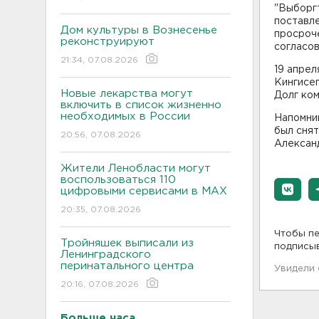
"Выборгт
поставле
Дом культуры в Вознесенье
просроч
реконструируют
согласов
21:34, 07.08.2026
19 апрел
Кингисе
Новые лекарства могут
Долг ком
включить в список жизненно
необходимых в России
Напомни
был снят
20:56, 07.08.2026
Алексан
Жители Ленобласти могут
воспользоваться 110
цифровыми сервисами в МАХ
20:35, 07.08.2026
Чтобы пе
Тройняшек выписали из
подписы
Ленинградского
перинатального центра
Увидели
20:16, 07.08.2026
Больше часа.