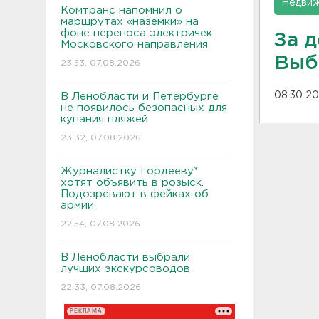
Недвиж
Комтранс напомнил о
маршрутах «наземки» на
фоне переноса электричек
За 
Московского направления
Выб
23:53, 07.08.2026
08:30 20
В Ленобласти и Петербурге
не появилось безопасных для
купания пляжей
23:32, 07.08.2026
Журналистку Гордееву*
хотят объявить в розыск.
Подозревают в фейках об
армии
22:54, 07.08.2026
В Ленобласти выбрали
лучших экскурсоводов
22:33, 07.08.2026
РЕКЛАМА