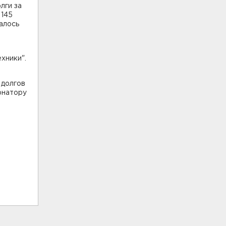
лги за
 145
алось
хники".
 долгов
рнатору