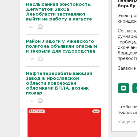
Ленингр
Неслыханная жестокость.
борьбу 
Депутатов ЗакСа
Ленобласти заставляют
Электрон
выйти на работу в августе
киришски
11:43
Согласно
суммарн
Район Ладоги у Ржевского
гербицид
полигона объявили опасным
окончан
и закрыли для судоходства
борщеви
предост
11:38
Заявки н
Нефтеперерабатывающий
завод в Ярославской
области поврежден
обломками БПЛА, возник
пожар
11:33
Чтобы пе
РЕКЛАМА
подписы
Увидели