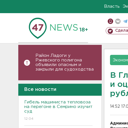
Власть
Э
18+
Сдела
Район Ладоги у
Ржевского полигона
Эконом
объявили опасным и
закрыли для судоходства
В Г
и о
Все новости
руб
Гибель машиниста тепловоза
на перегоне в Семрино изучит
14:52 17.
суд
12:04
Админис