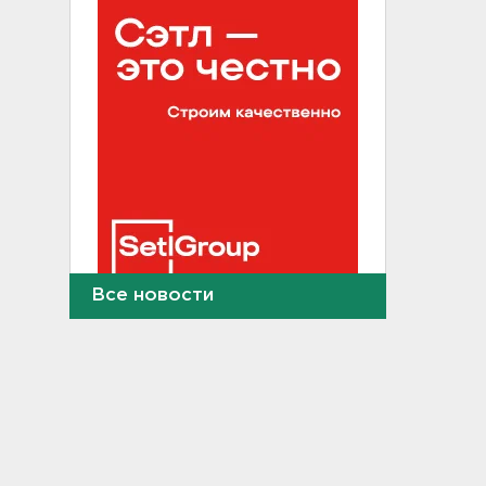
Все новости
МВД назвало штрафы
ГИБДД, которые нельзя
оплатить со скидкой: список
11:22
Подросток в Гатчинском