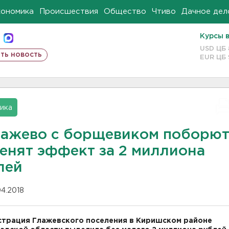
кономика
Происшествия
Общество
Чтиво
Дачное дел
Курсы 
USD ЦБ
ть новость
EUR ЦБ
ика
лажево с борщевиком поборют
ценят эффект за 2 миллиона
лей
04.2018
трация Глажевского поселения в Киришском районе