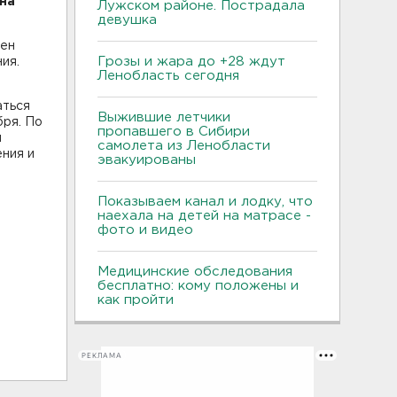
на
Лужском районе. Пострадала
девушка
лен
Грозы и жара до +28 ждут
ия.
Ленобласть сегодня
аться
Выжившие летчики
бря. По
пропавшего в Сибири
и
самолета из Ленобласти
ния и
эвакуированы
Показываем канал и лодку, что
наехала на детей на матрасе -
фото и видео
Медицинские обследования
бесплатно: кому положены и
как пройти
РЕКЛАМА