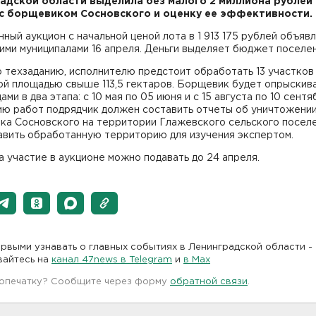
адской области выделила без малого 2 миллиона рублей 
с борщевиком Сосновского и оценку ее эффективности.
ный аукцион с начальной ценой лота в 1 913 175 рублей объяв
ми муниципалами 16 апреля. Деньги выделяет бюджет поселен
 техзаданию, исполнителю предстоит обработать 13 участков
ой площадью свыше 113,5 гектаров. Борщевик будет опрыскив
ами в два этапа: с 10 мая по 05 июня и с 15 августа по 10 сентя
ию работ подрядчик должен составить отчеты об уничтожени
ка Сосновского на территории Глажевского сельского поселе
авить обработанную территорию для изучения экспертом.
а участие в аукционе можно подавать до 24 апреля.
рвыми узнавать о главных событиях в Ленинградской области -
вайтесь на
канал 47news в Telegram
и
в Maх
 опечатку? Сообщите через форму
обратной связи
.