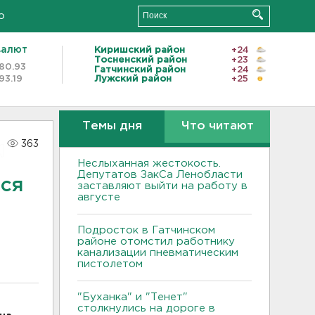
о
валют
Киришский район
+24
Тосненский район
+23
80.93
Гатчинский район
+24
93.19
Лужский район
+25
Темы дня
Что читают
363
Неслыханная жестокость.
Депутатов ЗакСа Ленобласти
ся
заставляют выйти на работу в
августе
Подросток в Гатчинском
районе отомстил работнику
канализации пневматическим
пистолетом
"Буханка" и "Тенет"
столкнулись на дороге в