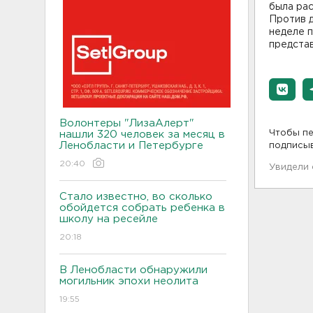
была рас
Против 
неделе 
предста
Волонтеры "ЛизаАлерт"
Чтобы пе
нашли 320 человек за месяц в
Ленобласти и Петербурге
подписы
20:40
Увидели
Стало известно, во сколько
обойдется собрать ребенка в
школу на ресейле
20:18
В Ленобласти обнаружили
могильник эпохи неолита
19:55