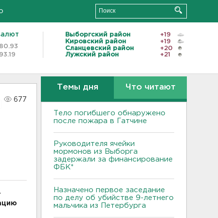
о
валют
Выборгский район
+19
Кировский район
+19
80.93
Сланцевский район
+20
93.19
Лужский район
+21
Темы дня
Что читают
677
Тело погибшего обнаружено
после пожара в Гатчине
Руководителя ячейки
мормонов из Выборга
задержали за финансирование
ФБК*
Назначено первое заседание
т
по делу об убийстве 9-летнего
рацию
мальчика из Петербурга