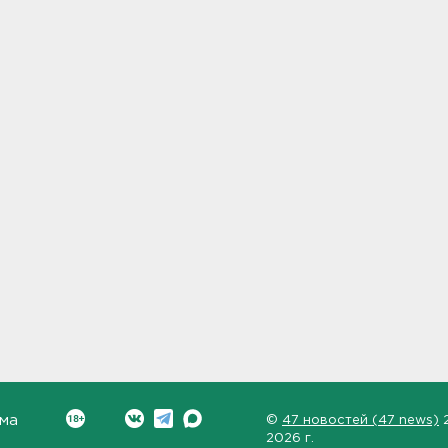
ма
©
47 новостей (47 news)
2026 г.