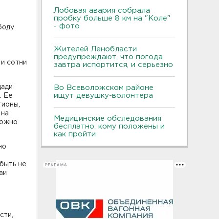
Лобовая авария собрала
пробку больше 8 км на "Коле"
- фото
боду
Жителей Ленобласти
предупреждают, что погода
 и сотни
завтра испортится, и серьезно
щади
Во Всеволожском районе
ищут девушку-волонтера
. Ее
гионы,
 на
Медицинские обследования
можно
бесплатно: кому положены и
как пройти
но
быть не
РЕКЛАМА
аи
сти,