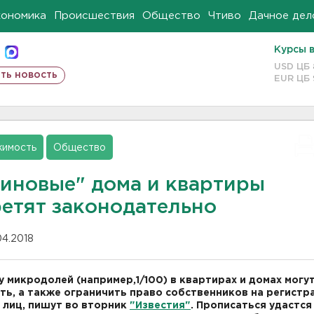
кономика
Происшествия
Общество
Чтиво
Дачное дел
Курсы 
USD ЦБ
ть новость
EUR ЦБ
имость
Общество
зиновые" дома и квартиры
ретят законодательно
04.2018
 микродолей (например,1/100) в квартирах и домах могу
ть, а также ограничить право собственников на регист
 лиц, пишут во вторник
"Известия"
. Прописаться удастся