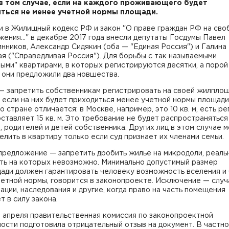
в том случае, если на каждого проживающего будет
ться не менее учетной нормы площади.
и в Жилищный кодекс РФ и закон "О праве граждан РФ на сво
ения..." в декабре 2017 года внесли депутаты Госдумы Павел
ников, Александр Сидякин (оба — "Единая Россия") и Галина
я ("Справедливая Россия"). Для борьбы с так называемыми
ыми" квартирами, в которых регистрируются десятки, а порой
 они предложили два новшества.
— запретить собственникам регистрировать на своей жилпло
 если на них будет приходиться менее учетной нормы площади
о стране отличается: в Москве, например, это 10 кв. м, есть ре
оставляет 15 кв. м. Это требование не будет распространяться
, родителей и детей собственника. Других лиц в этом случае 
елить в квартиру только если суд признает их членами семьи.
предложение — запретить дробить жилье на микродоли, реаль
ть на которых невозможно. Минимально допустимый размер
ади должен гарантировать человеку возможность вселения и 
етной нормы, говорится в законопроекте. Исключение — случ
ации, наследования и другие, когда право на часть помещения
т в силу закона.
 апреля правительственная комиссия по законопроектной
ости подготовила отрицательный отзыв на документ. В частно