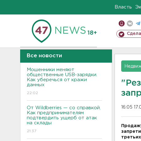
Власть
Э
18+
Сдела
Все новости
Недвиж
Мошенники меняют
общественные USB-зарядки.
Как уберечься от кражи
"Ре
данных
зап
22:02
16:05 17.
От Wildberries — со справкой.
Как предпринимателям
подтвердить ущерб от атак
на склады
Продажу
21:37
запрети
третьих