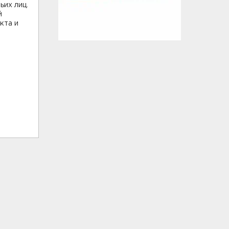
ьих лиц.
й
кта и