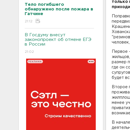
только 
Тело погибшего
приходи
обнаружено после пожара в
Гатчине
Поправк
21:12
передвиж
Крашенин
Хованска
В Госдуму внесут
"резинов
законопроект об отмене ЕГЭ
человек,
в России
Первое 
21:02
жильцов,
РЕКЛАМА
размер п
где он с
супругов
будет вс
Второе 
прожива
жилплощ
менее уч
приватиз
возникае
В начале
деятельн