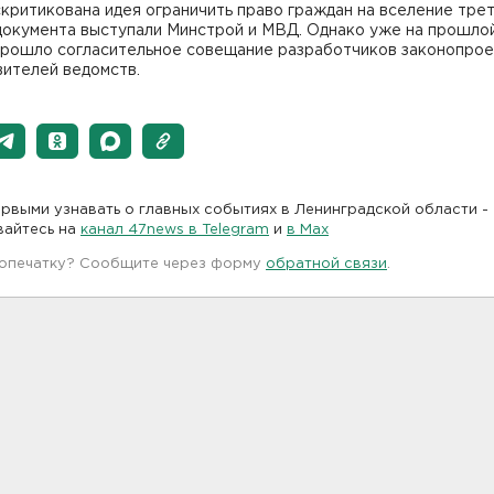
критикована идея ограничить право граждан на вселение трет
документа выступали Минстрой и МВД. Однако уже на прошло
прошло согласительное совещание разработчиков законопрое
вителей ведомств.
рвыми узнавать о главных событиях в Ленинградской области -
вайтесь на
канал 47news в Telegram
и
в Maх
 опечатку? Сообщите через форму
обратной связи
.