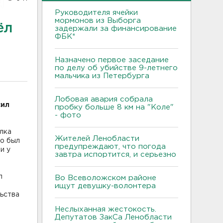
Руководителя ячейки
мормонов из Выборга
ёл
задержали за финансирование
ФБК*
Назначено первое заседание
по делу об убийстве 9-летнего
мальчика из Петербурга
Лобовая авария собрала
сил
пробку больше 8 км на "Коле"
- фото
елка
Жителей Ленобласти
но был
предупреждают, что погода
и у
завтра испортится, и серьезно
л
Во Всеволожском районе
ищут девушку-волонтера
ьства
Неслыханная жестокость.
Депутатов ЗакСа Ленобласти