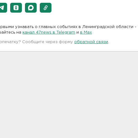
рвыми узнавать о главных событиях в Ленинградской области -
вайтесь на
канал 47news в Telegram
и
в Maх
 опечатку? Сообщите через форму
обратной связи
.