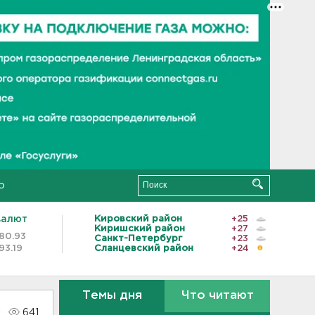
о
валют
Кировский район
+25
Киришский район
+27
80.93
Санкт-Петербург
+23
93.19
Сланцевский район
+24
Темы дня
Что читают
641