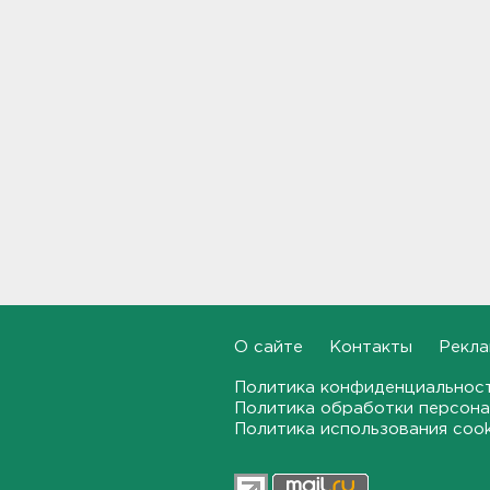
18:22
Фермеры в Ленобласти
смогут получить до 8 млн
рублей на развитие
хозяйства
18:07
На "Сортавалу" съехались
спасатели и дорожники.
Отрабатывали легенду о
крупном ДТП
17:50
В пятницу вузы публикуют
списки. Ленобласть подвела
О сайте
Контакты
Рекла
итоги приемной
кампании-2026
Политика конфиденциальнос
Политика обработки персона
17:36
Политика использования coo
Руководителя ячейки
мормонов из Выборга