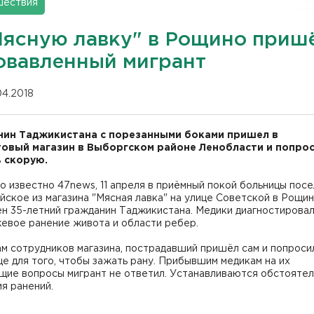
шествия
Мясную лавку" в Рощино приш
овавленный мигрант
04.2018
ин Таджикистана с порезанными боками пришел в
овый магазин в Выборгском районе Ленобласти и попро
 скорую.
о известно 47news, 11 апреля в приёмный покой больницы пос
ское из магазина "Мясная лавка" на улице Советской в Рощи
н 35-летний гражданин Таджикистана. Медики диагностировал
евое ранение живота и области ребер.
м сотрудников магазина, пострадавший пришёл сам и попроси
е для того, чтобы зажать рану. Прибывшим медикам на их
щие вопросы мигрант не ответил. Устанавливаются обстоятел
я ранений.