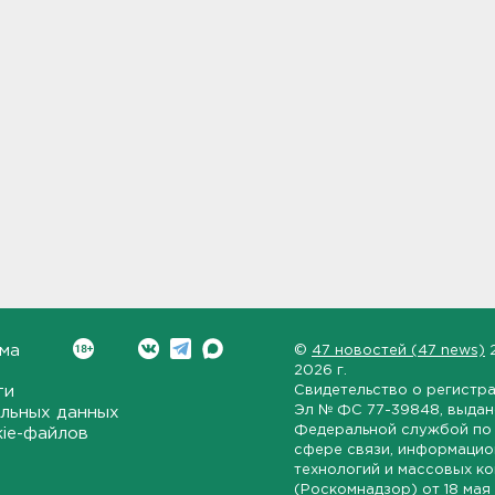
ма
©
47 новостей (47 news)
2026 г.
ти
Свидетельство о регистр
Эл № ФС 77-39848
, выда
льных данных
Федеральной службой по 
kie-файлов
сфере связи, информаци
технологий и массовых к
(Роскомнадзор) от
18 мая