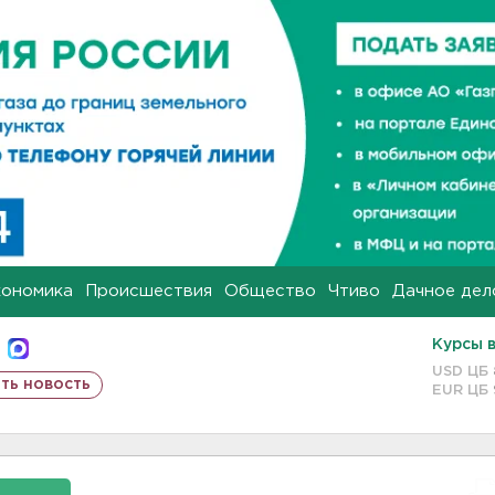
кономика
Происшествия
Общество
Чтиво
Дачное дел
Курсы 
USD ЦБ
ть новость
EUR ЦБ