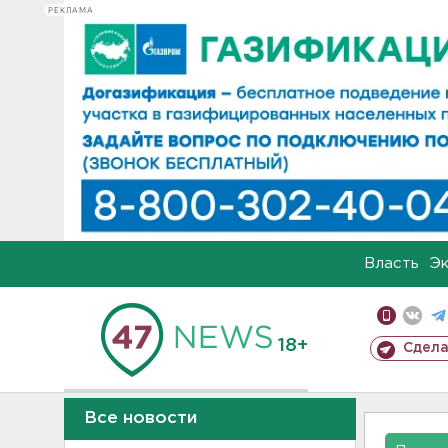
РЕКЛАМА
Власть
Э
18+
Сдела
Все новости