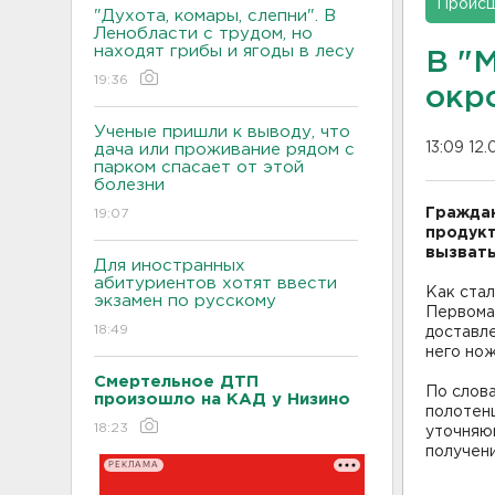
Проис
"Духота, комары, слепни". В
Ленобласти с трудом, но
находят грибы и ягоды в лесу
В "
19:36
окр
Ученые пришли к выводу, что
13:09 12.
дача или проживание рядом с
парком спасает от этой
болезни
Граждан
19:07
продукт
вызвать
Для иностранных
абитуриентов хотят ввести
Как стал
экзамен по русскому
Первомай
18:49
доставле
него нож
Смертельное ДТП
По слова
произошло на КАД у Низино
полотенц
18:23
уточняю
получени
РЕКЛАМА