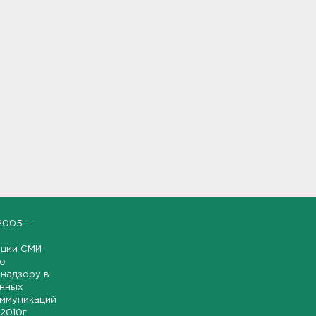
2005—
ации СМИ
но
надзору в
онных
оммуникаций
 2010г.