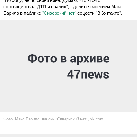
спровоцировал ДТП и свалил", - делится мнением Макс
Барило в паблике
"Сиверский.нет"
соцсети "ВКонтакте".
Фото: Макс Барило, паблик "Сивернский.нет", vk.com