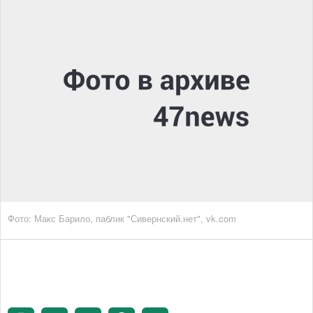
Фото: Макс Барило, паблик "Сивернский.нет", vk.com