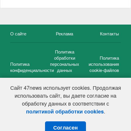
О сайте
Реклама
Контакты
Политика
обработки
Политика
Политика
персональных
использования
конфиденциальности
данных
cookie-файлов
Сайт 47news использует cookies. Продолжая
использовать сайт, вы даете согласие на
©
47 новостей (47 news)
2005 — 2026 г.
обработку данных в соответствии с
Свидетельство о регистрации СМИ Эл № ФС 77-39848, выдано
Федеральной службой по надзору в сфере связи,
.
политикой обработки cookies
информационных технологий и массовых коммуникаций
(Роскомнадзор) от 18 мая 2010г.
Согласен