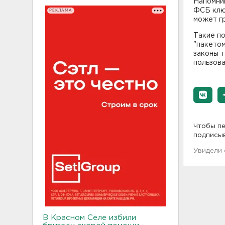
Напомним
ФСБ клю
РЕКЛАМА
может гр
Такие п
"пакетом
законы 
пользова
Чтобы пе
подписы
Увидели
В Красном Селе избили