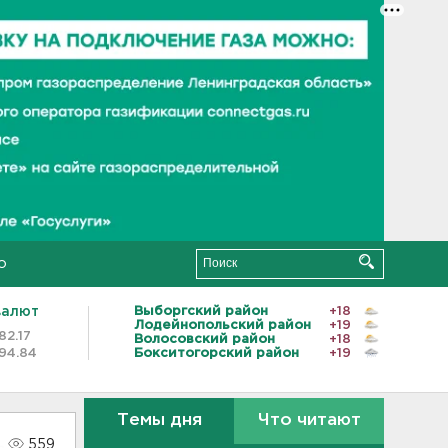
о
валют
Выборгский район
+18
Лодейнопольский район
+19
82.17
Волосовский район
+18
94.84
Бокситогорский район
+19
Темы дня
Что читают
559