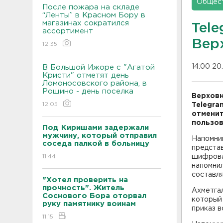
Общес
После пожара на складе
“Ленты” в Красном Бору в
магазинах сократился
Tel
ассортимент
Вер
12:35
14:00 20
В Большой Ижоре с "Агатой
Кристи" отметят день
Ломоносовского района, в
Рощино - день поселка
Верховн
12:05
Telegra
отменит
пользо
Под Киришами задержали
мужчину, который отправил
Напомним
соседа палкой в больницу
предста
11:44
шифрова
напомни
составл
"Хотел проверить на
прочность". Житель
Ахметгал
Соснового Бора оторвал
который 
руку памятнику воинам
приказ в
11:15