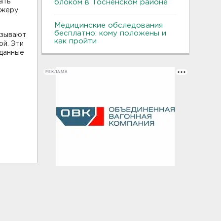
ать
блоком в Тосненском районе
джеру
Медицинские обследования
бесплатно: кому положены и
азывают
как пройти
ой. Эти
 данные
РЕКЛАМА