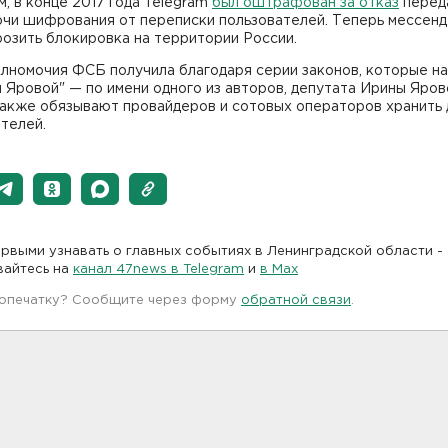
, в конце 2017 года Telegram
был оштрафован за отказ
перед
чи шифрования от переписки пользователей. Теперь мессен
озить блокировка на территории России.
олномочия ФСБ получила благодаря серии законов, которые н
 Яровой" — по имени одного из авторов, депутата Ирины Яров
также обязывают провайдеров и сотовых операторов хранить
телей.
рвыми узнавать о главных событиях в Ленинградской области -
вайтесь на
канал 47news в Telegram
и
в Maх
 опечатку? Сообщите через форму
обратной связи
.