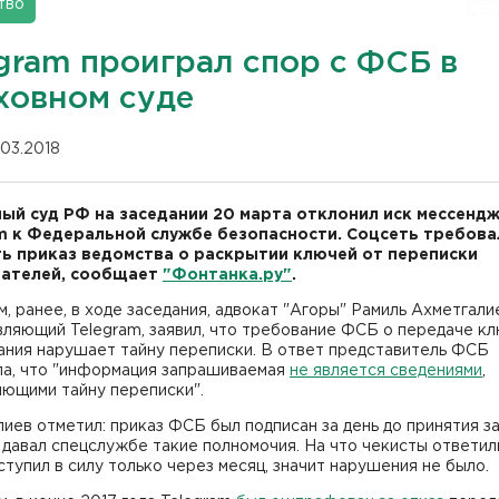
тво
egram проиграл спор с ФСБ в
ховном суде
.03.2018
ый суд РФ на заседании 20 марта отклонил иск мессенд
m к Федеральной службе безопасности. Соцсеть требова
ь приказ ведомства о раскрытии ключей от переписки
вателей, сообщает
"Фонтанка.ру"
.
, ранее, в ходе заседания, адвокат "Агоры" Рамиль Ахметгали
вляющий Telegram, заявил, что требование ФСБ о передаче к
ния нарушает тайну переписки. В ответ представитель ФСБ
ла, что "информация запрашиваемая
не является сведениями
,
яющими тайну переписки".
иев отметил: приказ ФСБ был подписан за день до принятия за
давал спецслужбе такие полномочия. На что чекисты ответил
ступил в силу только через месяц, значит нарушения не было.