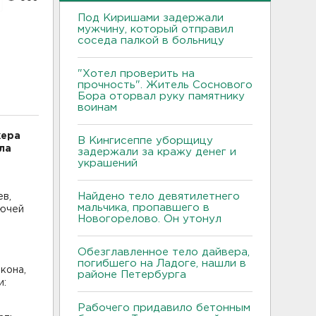
Под Киришами задержали
мужчину, который отправил
соседа палкой в больницу
"Хотел проверить на
прочность". Житель Соснового
Бора оторвал руку памятнику
воинам
жера
В Кингисеппе уборщицу
ла
задержали за кражу денег и
украшений
Найдено тело девятилетнего
ев,
мальчика, пропавшего в
лючей
Новогорелово. Он утонул
Обезглавленное тело дайвера,
погибшего на Ладоге, нашли в
кона,
районе Петербурга
и:
Рабочего придавило бетонным