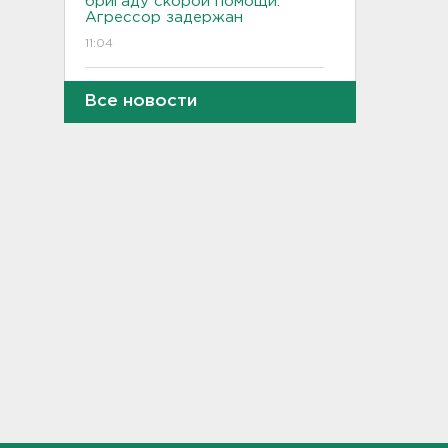
бригаду скорой помощи.
Агрессор задержан
11:04
Рыбаков эвакуировали с
Все новости
Ладожского озера у Назии
10:37
В Кингисеппе уборщицу
задержали за кражу денег и
украшений
10:17
Инспекторы проверят
водителей на трезвость в
Петербурге и Ленобласти
09:54
Почти 400 за ночь, почти 90 -
за утро - беспилотники
атакуют регионы России
09:23