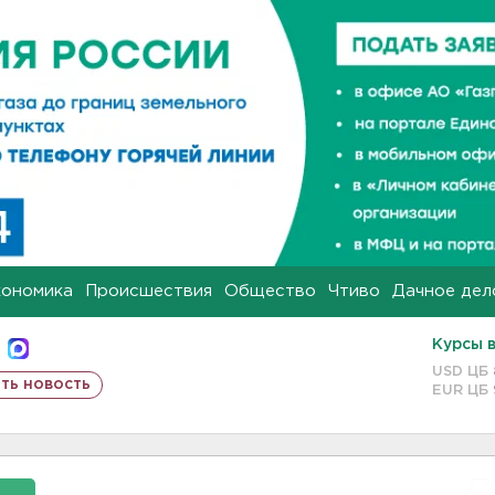
кономика
Происшествия
Общество
Чтиво
Дачное дел
Курсы 
USD ЦБ
ть новость
EUR ЦБ