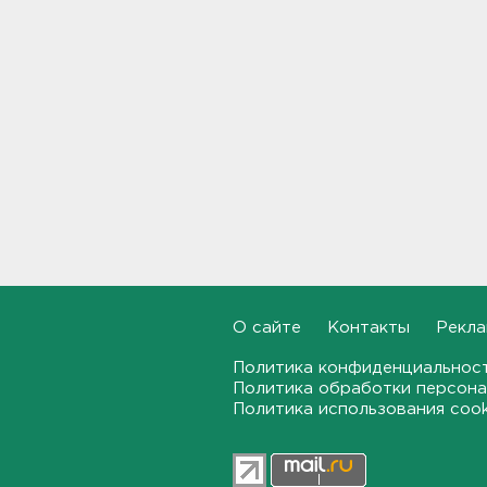
Гатчине
21:12
В Госдуму внесут
законопроект об отмене ЕГЭ
в России
21:02
Волонтеры "ЛизаАлерт"
нашли 320 человек за месяц в
Ленобласти и Петербурге
20:40
Стало известно, во сколько
обойдется собрать ребенка в
О сайте
Контакты
Рекла
школу на ресейле
Политика конфиденциальнос
20:18
Политика обработки персона
Политика использования coo
В Ленобласти обнаружили
могильник эпохи неолита
19:55