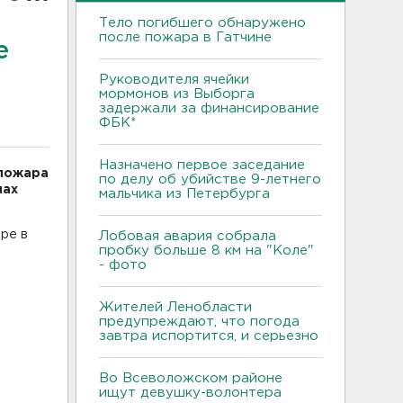
Тело погибшего обнаружено
после пожара в Гатчине
е
Руководителя ячейки
мормонов из Выборга
задержали за финансирование
ФБК*
Назначено первое заседание
 пожара
по делу об убийстве 9-летнего
нах
мальчика из Петербурга
ре в
Лобовая авария собрала
пробку больше 8 км на "Коле"
- фото
Жителей Ленобласти
предупреждают, что погода
завтра испортится, и серьезно
Во Всеволожском районе
ищут девушку-волонтера