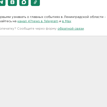
рвыми узнавать о главных событиях в Ленинградской области -
вайтесь на
канал 47news в Telegram
и
в Maх
 опечатку? Сообщите через форму
обратной связи
.