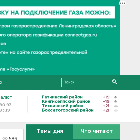
о
валют
Гатчинский район
+19
Кингисеппский район
+19
80.93
Тихвинский район
+21
93.19
Бокситогорский район
+21
Темы дня
Что читают
586