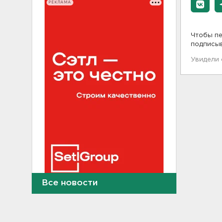
РЕКЛАМА
Чтобы пе
подписы
Увидели
Все новости
Тело погибшего
обнаружено после пожара в