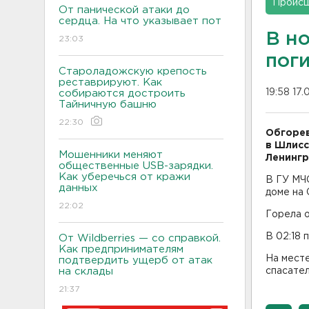
Проис
От панической атаки до
сердца. На что указывает пот
В н
23:03
пог
Староладожскую крепость
реставрируют. Как
19:58 17.
собираются достроить
Тайничную башню
22:30
Обгорев
в Шлисс
Мошенники меняют
Ленингр
общественные USB-зарядки.
Как уберечься от кражи
В ГУ МЧС
данных
доме на 
22:02
Горела о
В 02:18 
От Wildberries — со справкой.
Как предпринимателям
На мест
подтвердить ущерб от атак
на склады
спасате
21:37