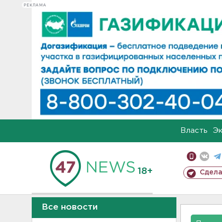
РЕКЛАМА
Власть
Э
18+
Сдела
Все новости