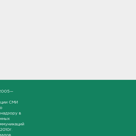
2005—
ации СМИ
но
надзору в
онных
оммуникаций
 2010г.
иалов