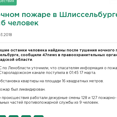
шествия
очном пожаре в Шлиссельбург
иб человек
03.2018
шие останки человека найдены после тушения ночного
ельбурге, сообщили 47news в правоохранительных орга
адской области
.
 по Ленобласти уточнили, что спасателям информация о пожа
Староладожском канале поступила в 01:45 17 марта.
бстановка квартиры на площади 16 квадратных метров.
пожар был ликвидирован.
е происшествия работали дежурные смены 128 и 127 пожарно-
льных частей противопожарной службы из 9 человек.