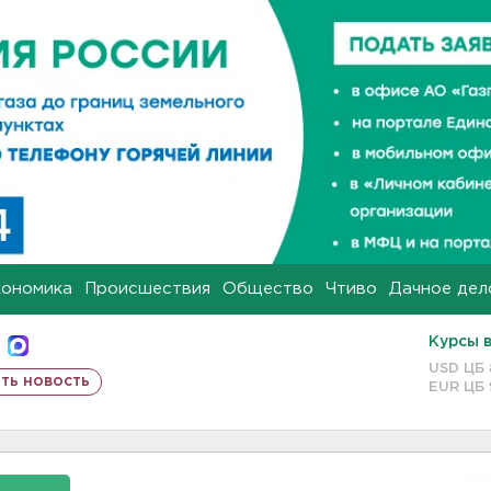
кономика
Происшествия
Общество
Чтиво
Дачное дел
Курсы 
USD ЦБ
ть новость
EUR ЦБ