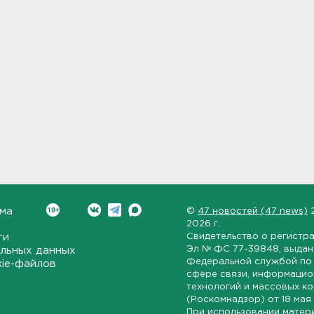
ма
©
47 новостей (47 news)
2026 г.
ти
Свидетельство о регистр
Эл № ФС 77-39848
, выда
льных данных
Федеральной службой по 
kie-файлов
сфере связи, информаци
технологий и массовых к
(Роскомнадзор) от
18 мая
При использовании матер